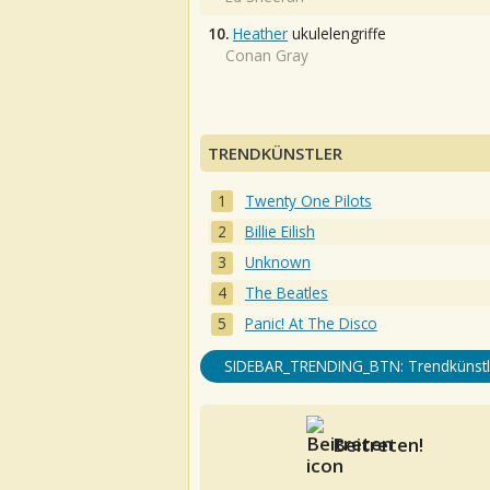
10.
Heather
ukulelengriffe
Conan Gray
TRENDKÜNSTLER
Twenty One Pilots
Billie Eilish
Unknown
The Beatles
Panic! At The Disco
SIDEBAR_TRENDING_BTN: Trendkünstl
Beitreten!