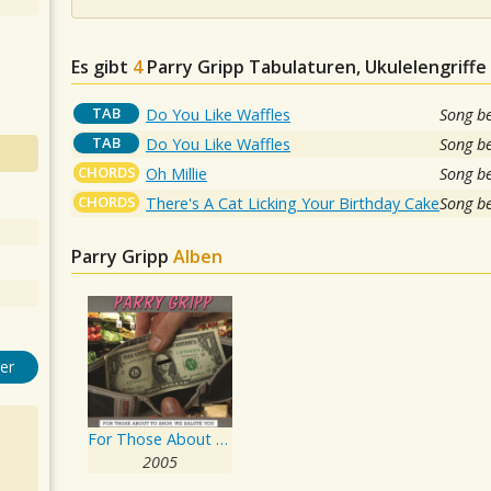
Es gibt
4
Parry Gripp
Tabulaturen, Ukulelengriffe
TAB
Do You Like Waffles
Song b
TAB
Do You Like Waffles
Song b
CHORDS
Oh Millie
Song b
CHORDS
There's A Cat Licking Your Birthday Cake
Song b
Parry Gripp
Alben
er
For Those About To Shop, We Salute You
2005