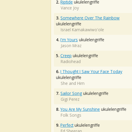
2.
Riptide
ukulelengriffe
Vance Joy
3.
Somewhere Over The Rainbow
ukulelengriffe
Israel Kamakawiwo'ole
4.
I'm Yours
ukulelengriffe
Jason Mraz
5.
Creep
ukulelengriffe
Radiohead
6.
I Thought I Saw Your Face Today
ukulelengriffe
She and Him
7.
Sailor Song
ukulelengriffe
Gigi Perez
8.
You Are My Sunshine
ukulelengriffe
Folk Songs
9.
Perfect
ukulelengriffe
Ed Sheeran