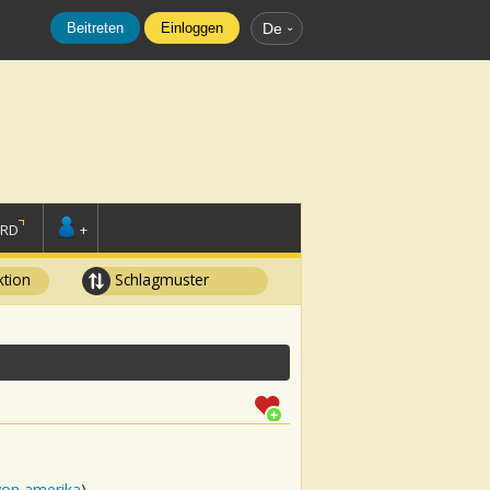
Beitreten
Einloggen
De
ORD
+
tion
Schlagmuster
von amerika
)