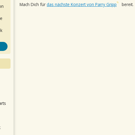
Mach Dich für
das nächste Konzert von Parry Gripp
bereit.
on
de
ok
.
arts
k
m