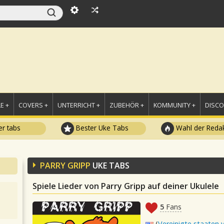
E +
COVERS +
UNTERRICHT +
ZUBEHÖR +
KOMMUNITY +
DISC
r tabs
Bester Uke Tabs
Wahl der Redak
PARRY GRIPP
UKE TABS
Spiele Lieder von Parry Gripp auf deiner Ukulele
5
Fans
(
Vereinigte staaten 