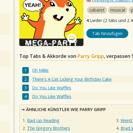
cabaret
musical
4
Lieder (2 tabs und 2 
Tab hinzufügen
Top Tabs & Akkorde von
Parry Gripp
, verpassen 
Oh Millie
There's A Cat Licking Your Birthday Cake
Do You Like Waffles
Do You Like Waffles
ÄHNLICHE KÜNSTLER WIE PARRY GRIPP
Bad Lip Reading
Weird 
The Gregory Brothers
Brad 