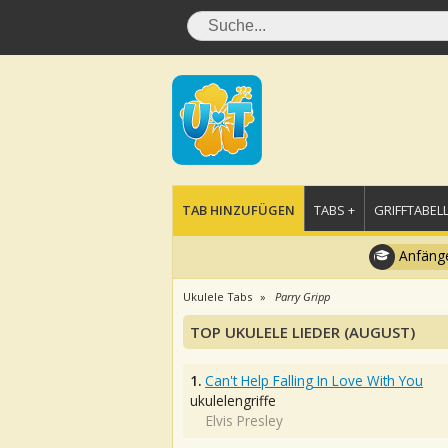
TAB HINZUFÜGEN
TABS +
GRIFFTABELL
Anfänge
Ukulele Tabs
Parry Gripp
TOP UKULELE LIEDER (AUGUST)
1.
Can't Help Falling In Love With You
ukulelengriffe
Elvis Presley