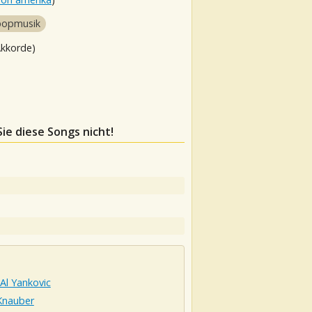
popmusik
Akkorde)
Sie diese Songs nicht!
Al Yankovic
Knauber