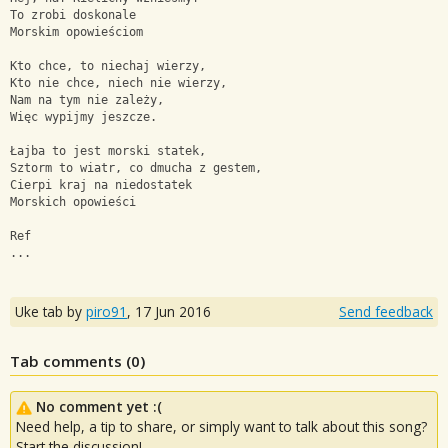
To zrobi doskonale
Morskim opowieściom 
Kto chce, to niechaj wierzy,
Kto nie chce, niech nie wierzy,
Nam na tym nie zależy,
Więc wypijmy jeszcze.
Łajba to jest morski statek,
Sztorm to wiatr, co dmucha z gestem,
Cierpi kraj na niedostatek
Morskich opowieści
Ref
...
Uke tab by
piro91
,
17 Jun 2016
Send feedback
Tab comments (
0
)
No comment yet :(
Need help, a tip to share, or simply want to talk about this song?
Start the discussion!