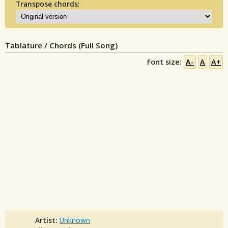
Transpose chords:
Tablature / Chords (Full Song)
Font size:
A-
A
A+
Artist:
Unknown