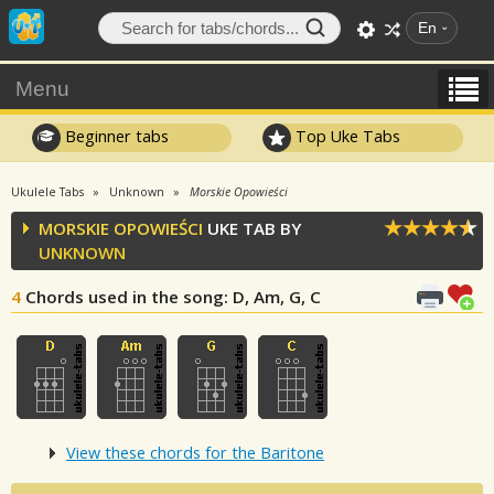
En
Menu
Beginner tabs
Top Uke Tabs
Ukulele Tabs
Unknown
Morskie Opowieści
MORSKIE OPOWIEŚCI
UKE TAB BY
UNKNOWN
4
Chords used in the song
: D, Am, G, C
View these chords for the Baritone