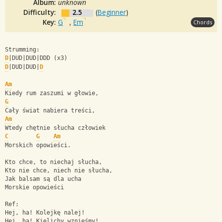
Album:
unknown
Difficulty:
2.5
(
Beginner
)
Key:
G
,
Em
Chords
Strumming:
D
|DUD|DUD|DDD (x3)
D
|DUD|DUD|
D
Am
Kiedy rum zaszumi w głowie,
G
Cały świat nabiera treści,
Am
Wtedy chętnie słucha człowiek
C
G
Am
Morskich opowieści.
Kto chce, to niechaj słucha,
Kto nie chce, niech nie słucha,
Jak balsam są dla ucha
Morskie opowieści
Ref:
Hej, ha! Kolejkę nalej!
Hej, ha! Kielichy wznieśmy!