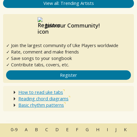
View all: Trending Artists
Join our Community!
✓ Join the largest community of Uke Players worldwide
✓ Rate, comment and make friends
✓ Save songs to your songbook
✓ Contribute tabs, covers, etc.
Register
How to read uke tabs
Reading chord diagrams
Basic rhythm patterns
0-9
A
B
C
D
E
F
G
H
I
J
K