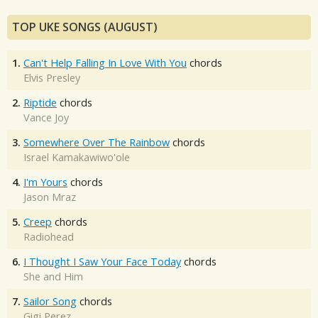
TOP UKE SONGS (AUGUST)
1.
Can't Help Falling In Love With You
chords
Elvis Presley
2.
Riptide
chords
Vance Joy
3.
Somewhere Over The Rainbow
chords
Israel Kamakawiwo'ole
4.
I'm Yours
chords
Jason Mraz
5.
Creep
chords
Radiohead
6.
I Thought I Saw Your Face Today
chords
She and Him
7.
Sailor Song
chords
Gigi Perez