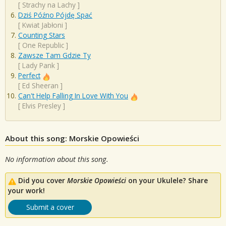
[
Strachy na Lachy
]
Dziś Późno Pójdę Spać
[
Kwiat Jabłoni
]
Counting Stars
[
One Republic
]
Zawsze Tam Gdzie Ty
[
Lady Pank
]
Perfect
[
Ed Sheeran
]
Can't Help Falling In Love With You
[
Elvis Presley
]
About this song: Morskie Opowieści
No information about this song.
Did you cover
Morskie Opowieści
on your Ukulele? Share
your work!
Submit a cover