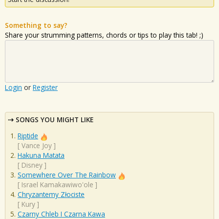
Something to say?
Share your strumming patterns, chords or tips to play this tab! ;)
Login
or
Register
SONGS YOU MIGHT LIKE
Riptide
[
Vance Joy
]
Hakuna Matata
[
Disney
]
Somewhere Over The Rainbow
[
Israel Kamakawiwo'ole
]
Chryzantemy Złociste
[
Kury
]
Czarny Chleb I Czarna Kawa