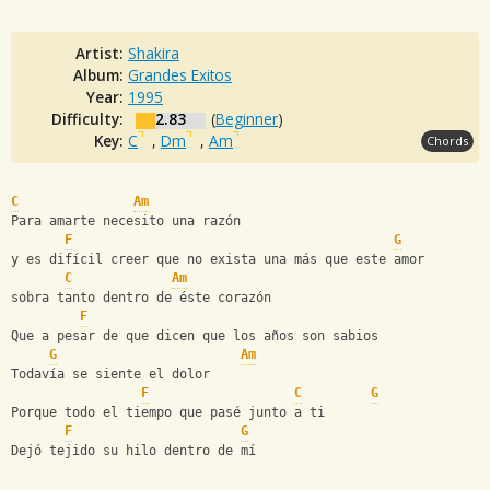
Artist:
Shakira
Album:
Grandes Exitos
Year:
1995
Difficulty:
2.83
(
Beginner
)
Key:
C
,
Dm
,
Am
Chords
C
Am
Para amarte necesito una razón
F
G
y es difícil creer que no exista una más que este amor
C
Am
sobra tanto dentro de éste corazón
F
Que a pesar de que dicen que los años son sabios
G
Am
Todavía se siente el dolor
F
C
G
Porque todo el tiempo que pasé junto a ti
F
G
Dejó tejido su hilo dentro de mí