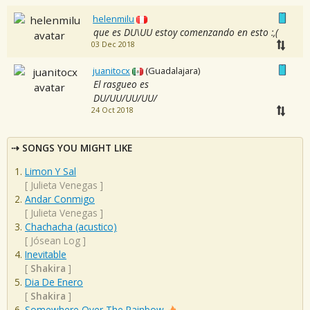
helenmilu
que es DU\UU estoy comenzando en esto :,(
03 Dec 2018
juanitocx
(Guadalajara)
El rasgueo es
DU/UU/UU/UU/
24 Oct 2018
SONGS YOU MIGHT LIKE
Limon Y Sal
[
Julieta Venegas
]
Andar Conmigo
[
Julieta Venegas
]
Chachacha (acustico)
[
Jósean Log
]
Inevitable
[
Shakira
]
Dia De Enero
[
Shakira
]
Somewhere Over The Rainbow