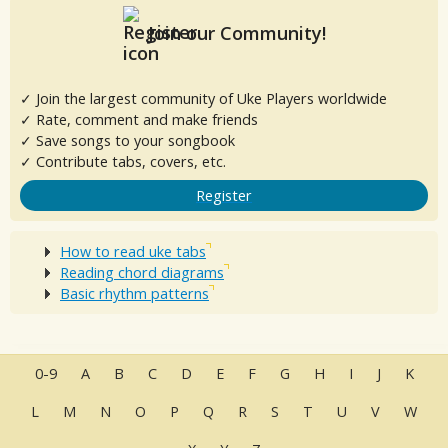
Join our Community!
✓ Join the largest community of Uke Players worldwide
✓ Rate, comment and make friends
✓ Save songs to your songbook
✓ Contribute tabs, covers, etc.
Register
How to read uke tabs
Reading chord diagrams
Basic rhythm patterns
0-9
A
B
C
D
E
F
G
H
I
J
K
L
M
N
O
P
Q
R
S
T
U
V
W