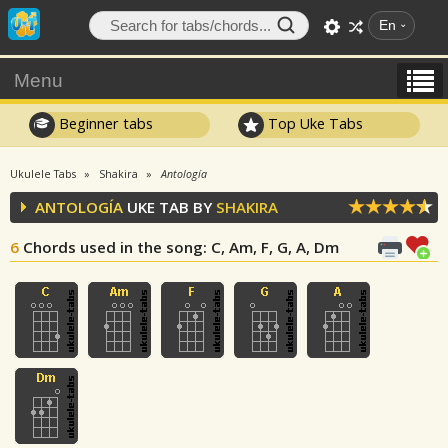
En
Menu
Beginner tabs
Top Uke Tabs
Ukulele Tabs
Shakira
Antología
ANTOLOGÍA
UKE TAB BY
SHAKIRA
6
Chords used in the song
: C, Am, F, G, A, Dm