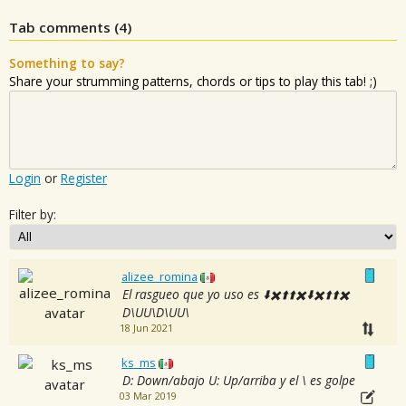
Tab comments (
4
)
Something to say?
Share your strumming patterns, chords or tips to play this tab! ;)
Login
or
Register
Filter by:
alizee_romina
El rasgueo que yo uso es ⬇️✖️⬆️⬆️✖️⬇️✖️⬆️⬆️✖️
D\UU\D\UU\
18 Jun 2021
ks_ms
D: Down/abajo U: Up/arriba y el \ es golpe
03 Mar 2019