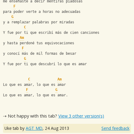
me enseñaste a decir mentiras piadosas
F
para poder verte a horas no adecuadas
G
y a remplazar palabras por miradas
C
Y fue por ti que escribí más de cien canciones
Am
y hasta perdoné tus equivocaciones
F
y conocí más de mil formas de besar
G
Y fue por ti que descubrí lo que es amar
C
Am
Lo que es amar, lo que es amar
F
G
Lo que es amar, lo que es amar.
⇢ Not happy with this tab?
View 3 other version(s)
Uke tab by
AGT_MD
,
24 Aug 2013
Send feedback