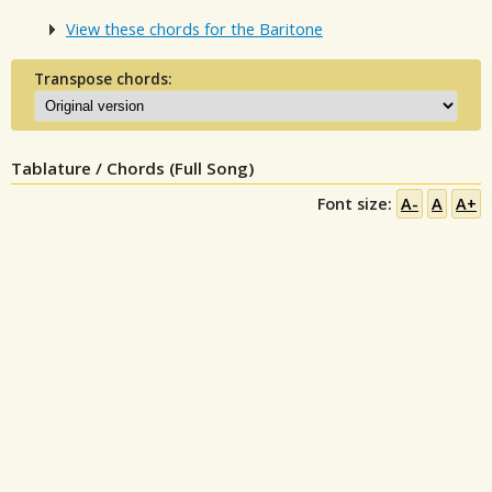
View these chords for the Baritone
Transpose chords:
Tablature / Chords (Full Song)
Font size:
A-
A
A+