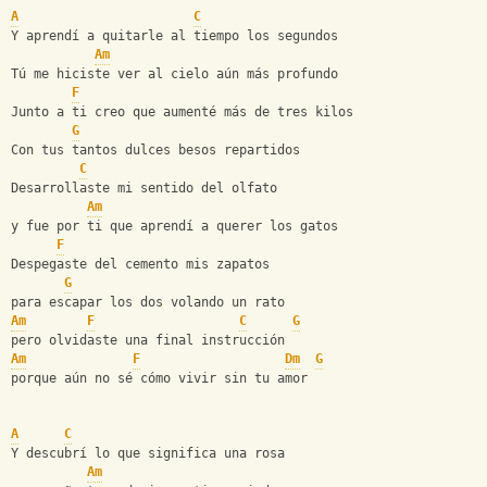
A
C
Y aprendí a quitarle al tiempo los segundos
Am
Tú me hiciste ver al cielo aún más profundo
F
Junto a ti creo que aumenté más de tres kilos
G
Con tus tantos dulces besos repartidos
C
Desarrollaste mi sentido del olfato
Am
y fue por ti que aprendí a querer los gatos
F
Despegaste del cemento mis zapatos
G
para escapar los dos volando un rato
Am
F
C
G
pero olvidaste una final instrucción
Am
F
Dm
G
porque aún no sé cómo vivir sin tu amor
A
C
Y descubrí lo que significa una rosa
Am