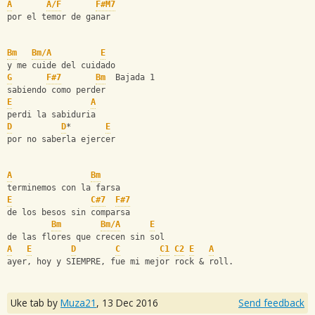
A
A/F
F#M7
por el temor de ganar
Bm
Bm/A
E
y me cuide del cuidado
G
F#7
Bm
  Bajada 1
sabiendo como perder
E
A
perdi la sabiduria
D
D
*       
E
por no saberla ejercer
A
Bm
terminemos con la farsa
E
C#7
F#7
de los besos sin comparsa
Bm
Bm/A
E
de las flores que crecen sin sol
A
E
D
C
C1
C2
E
A
ayer, hoy y SIEMPRE, fue mi mejor rock & roll.
Uke tab by
Muza21
,
13 Dec 2016
Send feedback