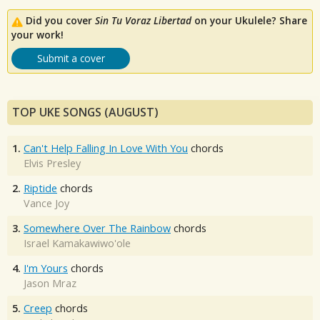
Did you cover
Sin Tu Voraz Libertad
on your Ukulele? Share
your work!
Submit a cover
TOP UKE SONGS (AUGUST)
1.
Can't Help Falling In Love With You
chords
Elvis Presley
2.
Riptide
chords
Vance Joy
3.
Somewhere Over The Rainbow
chords
Israel Kamakawiwo'ole
4.
I'm Yours
chords
Jason Mraz
5.
Creep
chords