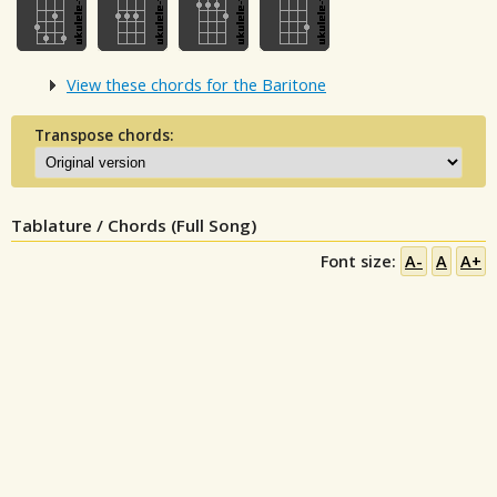
View these chords for the Baritone
Transpose chords:
Tablature / Chords (Full Song)
Font size:
A-
A
A+