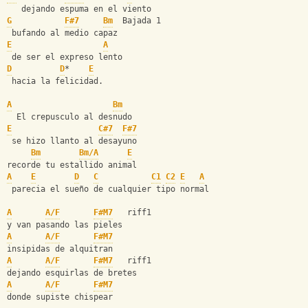
   dejando espuma en el viento
G
F#7
Bm
  Bajada 1
 bufando al medio capaz
E
A
 de ser el expreso lento
D
D
*    
E
 hacia la felicidad.
A
Bm
  El crepusculo al desnudo
E
C#7
F#7
 se hizo llanto al desayuno
Bm
Bm/A
E
recorde tu estallido animal
A
E
D
C
C1
C2
E
A
 parecia el sueño de cualquier tipo normal
A
A/F
F#M7
   riff1
y van pasando las pieles
A
A/F
F#M7
insipidas de alquitran
A
A/F
F#M7
   riff1
dejando esquirlas de bretes
A
A/F
F#M7
donde supiste chispear