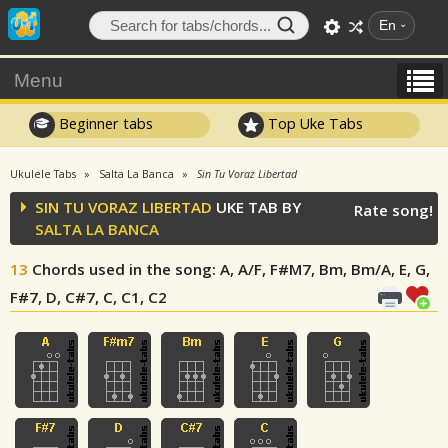
En
Menu
Beginner tabs
Top Uke Tabs
Ukulele Tabs
Salta La Banca
Sin Tu Voraz Libertad
SIN TU VORAZ LIBERTAD
UKE TAB BY
Rate song!
SALTA LA BANCA
13
Chords used in the song
: A, A/F, F#M7, Bm, Bm/A, E, G,
F#7, D, C#7, C, C1, C2