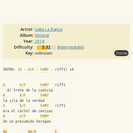
Artist:
Salta La Banca
Album:
Visceral
Year:
2014
Difficulty:
5.32
(
Intermediate
)
Key:
unknown
Chords
INTRO: (
A
 - 
A/F
 - 
F#M7
 - riff1) x4
A
A/F
F#M7
   riff1
  Al trote de la codicia
A
A/F
F#M7
la isla de la verdad
A
A/F
F#M7
   riff1
era el coctel de cenizas
A
A/F
F#M7
de un presumido haragan
Bm
Bm/A
E