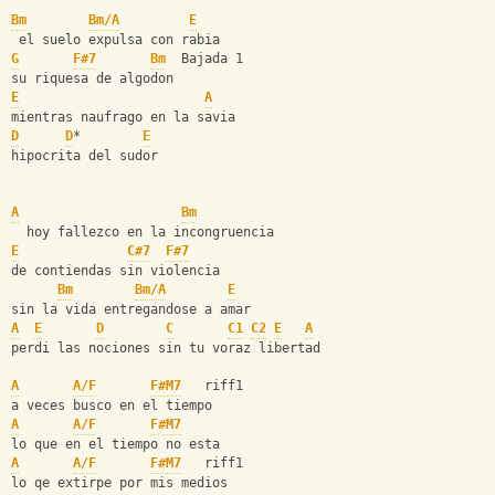
Bm
Bm/A
E
 el suelo expulsa con rabia
G
F#7
Bm
  Bajada 1
su riquesa de algodon
E
A
mientras naufrago en la savia
D
D
*        
E
hipocrita del sudor
A
Bm
  hoy fallezco en la incongruencia
E
C#7
F#7
de contiendas sin violencia
Bm
Bm/A
E
sin la vida entregandose a amar
A
E
D
C
C1
C2
E
A
perdi las nociones sin tu voraz libertad
A
A/F
F#M7
   riff1
a veces busco en el tiempo
A
A/F
F#M7
lo que en el tiempo no esta
A
A/F
F#M7
   riff1
lo qe extirpe por mis medios