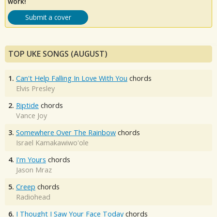
work!
Submit a cover
TOP UKE SONGS (AUGUST)
1.
Can't Help Falling In Love With You
chords
Elvis Presley
2.
Riptide
chords
Vance Joy
3.
Somewhere Over The Rainbow
chords
Israel Kamakawiwo'ole
4.
I'm Yours
chords
Jason Mraz
5.
Creep
chords
Radiohead
6.
I Thought I Saw Your Face Today
chords