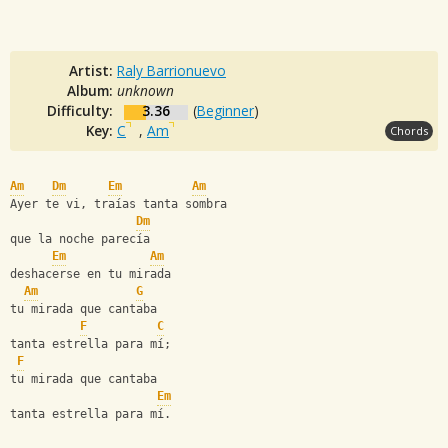
Artist:
Raly Barrionuevo
Album:
unknown
Difficulty:
3.36
(
Beginner
)
Key:
C
,
Am
Chords
Am
Dm
Em
Am
Ayer te vi, traías tanta sombra
Dm
que la noche parecía
Em
Am
deshacerse en tu mirada
Am
G
tu mirada que cantaba
F
C
tanta estrella para mí;
F
tu mirada que cantaba 
Em
tanta estrella para mí.