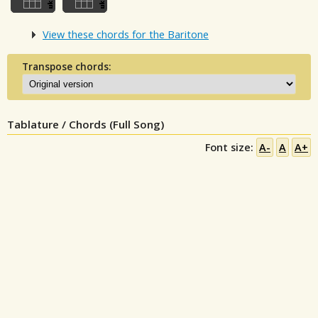
View these chords for the Baritone
Transpose chords:
Tablature / Chords (Full Song)
Font size:
A-
A
A+