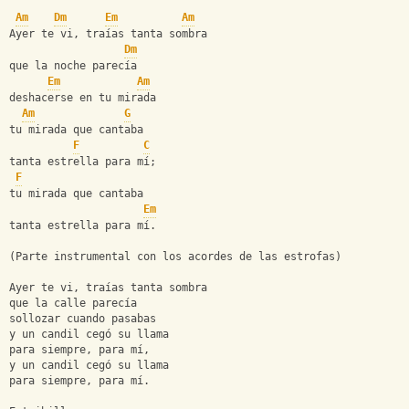
Am
Dm
Em
Am
Ayer te vi, traías tanta sombra
Dm
que la noche parecía
Em
Am
deshacerse en tu mirada
Am
G
tu mirada que cantaba
F
C
tanta estrella para mí;
F
tu mirada que cantaba 
Em
tanta estrella para mí.
(Parte instrumental con los acordes de las estrofas) 
Ayer te vi, traías tanta sombra
que la calle parecía
sollozar cuando pasabas
y un candil cegó su llama
para siempre, para mí,
y un candil cegó su llama
para siempre, para mí.