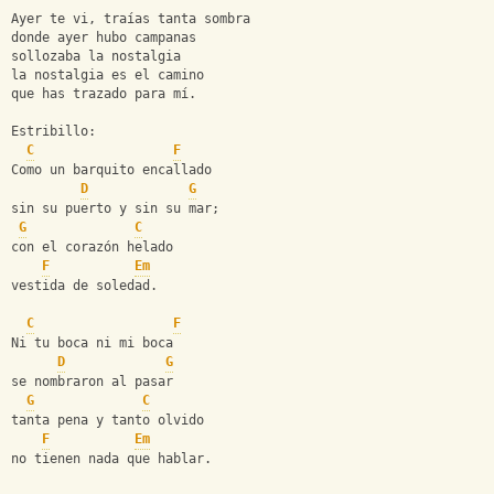
Ayer te vi, traías tanta sombra
donde ayer hubo campanas
sollozaba la nostalgia
la nostalgia es el camino
que has trazado para mí. 
Estribillo:
C
F
Como un barquito encallado
D
G
sin su puerto y sin su mar;
G
C
con el corazón helado
F
Em
vestida de soledad.
C
F
Ni tu boca ni mi boca
D
G
se nombraron al pasar
G
C
tanta pena y tanto olvido
F
Em
no tienen nada que hablar.