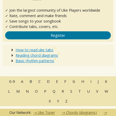
✓ Join the largest community of Uke Players worldwide
✓ Rate, comment and make friends
✓ Save songs to your songbook
✓ Contribute tabs, covers, etc.
Register
How to read uke tabs
Reading chord diagrams
Basic rhythm patterns
0-9
A
B
C
D
E
F
G
H
I
J
K
L
M
N
O
P
Q
R
S
T
U
V
W
X
Y
Z
Our Network:
Uke Tuner
Chords (diagrams)