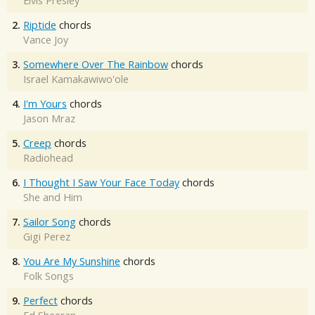
Elvis Presley
2.
Riptide
chords
Vance Joy
3.
Somewhere Over The Rainbow
chords
Israel Kamakawiwo'ole
4.
I'm Yours
chords
Jason Mraz
5.
Creep
chords
Radiohead
6.
I Thought I Saw Your Face Today
chords
She and Him
7.
Sailor Song
chords
Gigi Perez
8.
You Are My Sunshine
chords
Folk Songs
9.
Perfect
chords