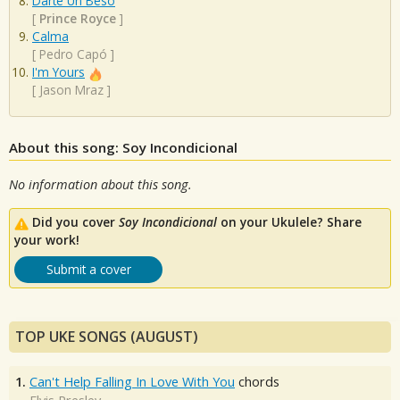
Darte Un Beso
[
Prince Royce
]
Calma
[
Pedro Capó
]
I'm Yours
[
Jason Mraz
]
About this song: Soy Incondicional
No information about this song.
Did you cover
Soy Incondicional
on your Ukulele? Share
your work!
Submit a cover
TOP UKE SONGS (AUGUST)
1.
Can't Help Falling In Love With You
chords