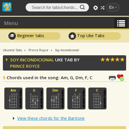
En
Menu
Beginner tabs
Top Uke Tabs
Ukulele Tabs
Prince Royce
Soy Incondicional
SOY INCONDICIONAL
UKE TAB BY
PRINCE ROYCE
5
Chords used in the song
: Am, G, Dm, F, C
View these chords for the Baritone