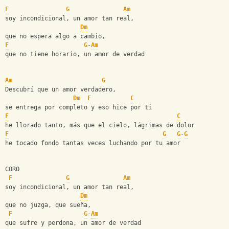
F
G
Am
soy incondicional, un amor tan real,
Dm
que no espera algo a cambio,
F
G
-
Am
que no tiene horario, un amor de verdad
Am
G
Descubrí que un amor verdadero,
Dm
F
C
se entrega por completo y eso hice por ti
F
C
he llorado tanto, más que el cielo, lágrimas de dolor
F
G
G
-
G
he tocado fondo tantas veces luchando por tu amor
CORO
F
G
Am
soy incondicional, un amor tan real,
Dm
que no juzga, que sueña,
F
G
-
Am
que sufre y perdona, un amor de verdad