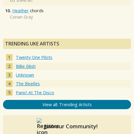
Ed Sheeran
10.
Heather
chords
Conan Gray
TRENDING UKE ARTISTS
Twenty One Pilots
Billie Eilish
Unknown
The Beatles
Panic! At The Disco
View all: Trending Artists
Join our Community!