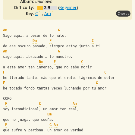
Album:
unknown
Difficulty:
2.9
(
Beginner
)
Key:
C
,
Am
Chords
Am
G
Sigo aquí, a pesar de lo malo,
Dm
F
C
de ese oscuro pasado, siempre estoy junto a ti
Am
G
sigo aquí, abrazado a lo nuestro,
Dm
F
C
a este amor tan inmenso, que no sabe morir
F
C
he llorado tanto, más que el cielo, lágrimas de dolor
F
G
he tocado fondo tantas veces luchando por tu amor
CORO
F
G
Am
soy incondicional, un amor tan real,
Dm
que no juzga, que sueña,
F
G
-
Am
que sufre y perdona, un amor de verdad