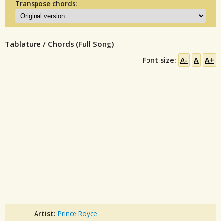
Transpose chords:
Tablature / Chords (Full Song)
Font size:
A-
A
A+
Artist:
Prince Royce