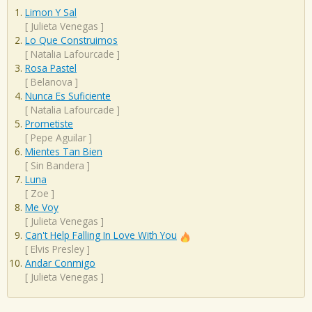
Limon Y Sal
[
Julieta Venegas
]
Lo Que Construimos
[
Natalia Lafourcade
]
Rosa Pastel
[
Belanova
]
Nunca Es Suficiente
[
Natalia Lafourcade
]
Prometiste
[
Pepe Aguilar
]
Mientes Tan Bien
[
Sin Bandera
]
Luna
[
Zoe
]
Me Voy
[
Julieta Venegas
]
Can't Help Falling In Love With You
[
Elvis Presley
]
Andar Conmigo
[
Julieta Venegas
]