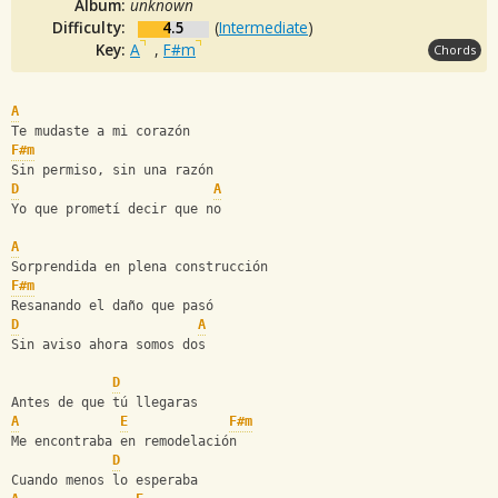
Album:
unknown
Difficulty:
4.5
(
Intermediate
)
Key:
A
,
F#m
Chords
A
Te mudaste a mi corazón 
F#m
Sin permiso, sin una razón
D
A
Yo que prometí decir que no
A
Sorprendida en plena construcción
F#m
Resanando el daño que pasó 
D
A
Sin aviso ahora somos dos
D
Antes de que tú llegaras 
A
E
F#m
Me encontraba en remodelación
D
Cuando menos lo esperaba 