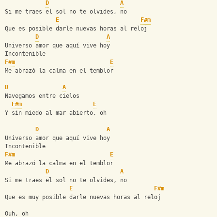
D
A
Si me traes el sol no te olvides, no
E
F#m
Que es posible darle nuevas horas al reloj
D
A
Universo amor que aquí vive hoy
Incontenible 
F#m
E
Me abrazó la calma en el temblor 
D
A
Navegamos entre cielos
F#m
E
Y sin miedo al mar abierto, oh
D
A
Universo amor que aquí vive hoy 
Incontenible 
F#m
E
Me abrazó la calma en el temblor 
D
A
Si me traes el sol no te olvides, no
E
F#m
Que es muy posible darle nuevas horas al reloj
Ouh, oh