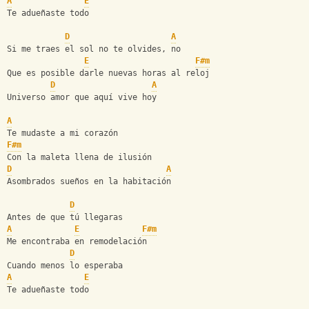
A
E
Te adueñaste todo
D
A
Si me traes el sol no te olvides, no
E
F#m
Que es posible darle nuevas horas al reloj
D
A
Universo amor que aquí vive hoy
A
Te mudaste a mi corazón 
F#m
Con la maleta llena de ilusión 
D
A
Asombrados sueños en la habitación 
D
Antes de que tú llegaras 
A
E
F#m
Me encontraba en remodelación
D
Cuando menos lo esperaba 
A
E
Te adueñaste todo