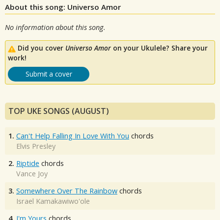
About this song: Universo Amor
No information about this song.
Did you cover
Universo Amor
on your Ukulele? Share your
work!
Submit a cover
TOP UKE SONGS (AUGUST)
1.
Can't Help Falling In Love With You
chords
Elvis Presley
2.
Riptide
chords
Vance Joy
3.
Somewhere Over The Rainbow
chords
Israel Kamakawiwo'ole
4.
I'm Yours
chords