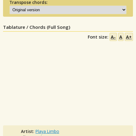
Transpose chords:
Tablature / Chords (Full Song)
Font size:
A-
A
A+
Artist:
Playa Limbo