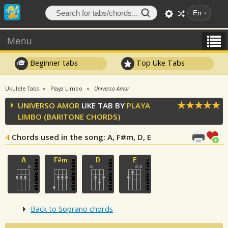
En
Menu
Beginner tabs
Top Uke Tabs
Ukulele Tabs
Playa Limbo
Universo Amor
UNIVERSO AMOR
UKE TAB BY
PLAYA
LIMBO
(BARITONE CHORDS)
4
Chords used in the song
: A, F#m, D, E
Back to Soprano chords