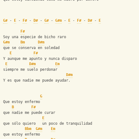
G#
 - 
E
 - 
F#
 - 
D#
 - 
G#
 - 
G#m
 - 
E
 - 
F#
 - 
D#
 - 
E
F#
Soy una especie de bicho raro
G#m
Bm
D#m
que se conserva en soledad
E
F#
Y aunque me apunto y nunca disparo
E
D#m
Em
siempre me suelo perdonar
D#m
Y es que nadie me puede ayudar.
G
Que estoy enfermo
B
F#
que nadie me puede curar
E
que sólo quiero   un poco de tranquilidad
Bbm
G#m
Em
que estoy enfermo