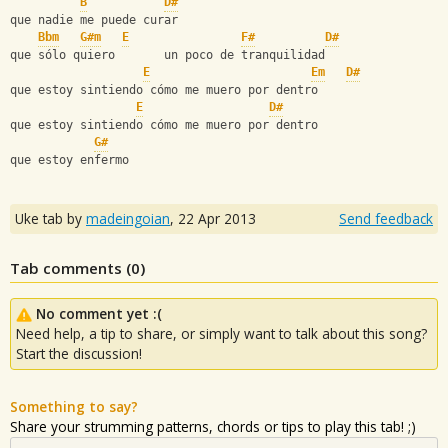
B
D#
que nadie me puede curar
Bbm
G#m
E
F#
D#
que sólo quiero       un poco de tranquilidad
E
Em
D#
que estoy sintiendo cómo me muero por dentro
E
D#
que estoy sintiendo cómo me muero por dentro
G#
que estoy enfermo
Uke tab by
madeingoian
,
22 Apr 2013
Send feedback
Tab comments (
0
)
No comment yet :(
Need help, a tip to share, or simply want to talk about this song?
Start the discussion!
Something to say?
Share your strumming patterns, chords or tips to play this tab! ;)