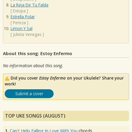
La Raja De Tu Falda
[
Estopa
]
Estrella Polar
[
Pereza
]
Limon Y Sal
[
Julieta Venegas
]
About this song: Estoy Enfermo
No information about this song.
Did you cover
Estoy Enfermo
on your Ukulele? Share your
work!
Submit a cover
TOP UKE SONGS (AUGUST)
1.
Can't Help Falling In Love With You
chords