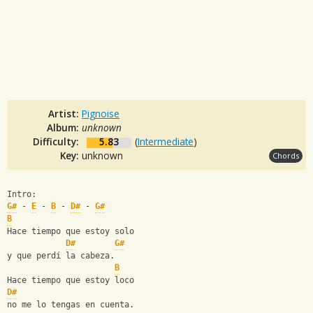
Artist:
Pignoise
Album:
unknown
Difficulty:
5.83
(
Intermediate
)
Key:
unknown
Chords
Intro:
G#
 - 
E
 - 
B
 - 
D#
 - 
G#
B
Hace tiempo que estoy solo
D#
G#
y que perdí la cabeza.
B
Hace tiempo que estoy loco
D#
no me lo tengas en cuenta.