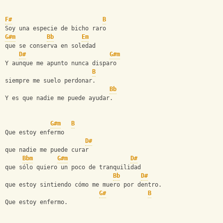
F#
B
Soy una especie de bicho raro
G#m
Bb
Em
que se conserva en soledad
D#
G#m
Y aunque me apunto nunca disparo
B
siempre me suelo perdonar.
Bb
Y es que nadie me puede ayudar.
G#m
B
Que estoy enfermo
D#
que nadie me puede curar
Bbm
G#m
D#
que sólo quiero un poco de tranquilidad
Bb
D#
que estoy sintiendo cómo me muero por dentro.
G#
B
Que estoy enfermo.