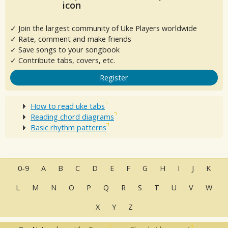
✓ Join the largest community of Uke Players worldwide
✓ Rate, comment and make friends
✓ Save songs to your songbook
✓ Contribute tabs, covers, etc.
Register
How to read uke tabs
Reading chord diagrams
Basic rhythm patterns
0-9
A
B
C
D
E
F
G
H
I
J
K
L
M
N
O
P
Q
R
S
T
U
V
W
X
Y
Z