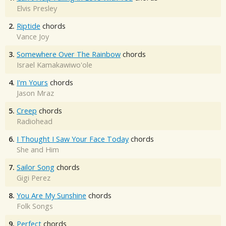
Elvis Presley
2.
Riptide
chords
Vance Joy
3.
Somewhere Over The Rainbow
chords
Israel Kamakawiwo'ole
4.
I'm Yours
chords
Jason Mraz
5.
Creep
chords
Radiohead
6.
I Thought I Saw Your Face Today
chords
She and Him
7.
Sailor Song
chords
Gigi Perez
8.
You Are My Sunshine
chords
Folk Songs
9.
Perfect
chords