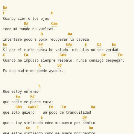
D#
E
B
Cuando cierro los ojos
D#
G#m
todo mi mundo da vueltas.
B
D#
Intentaré poco a poco recuperar la cabeza.
Em
F#
G#m
E
D#
Em
Si por el cielo nunca he volado, mis alas no son verdad.
G
F#
G#m
D#
Em
Cuando me impulso siempre resbalo, nunca consigo despegar.
A
D#
Es que nadie me puede ayudar.
E
Que estoy enfermo
Em
F#
que nadie me puede curar
Bbm
G#m/E
Em
F#
D#
que sólo quiero    un poco de tranquilidad
E
D#
que estoy sintiendo cómo me muero por dentro
Gm
E
D#
que estoy sintiendo cómo me muero por dentro