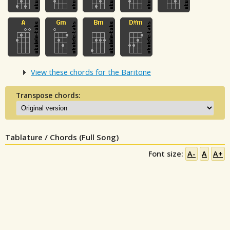
View these chords for the Baritone
Transpose chords:
Tablature / Chords (Full Song)
Font size:
A-
A
A+