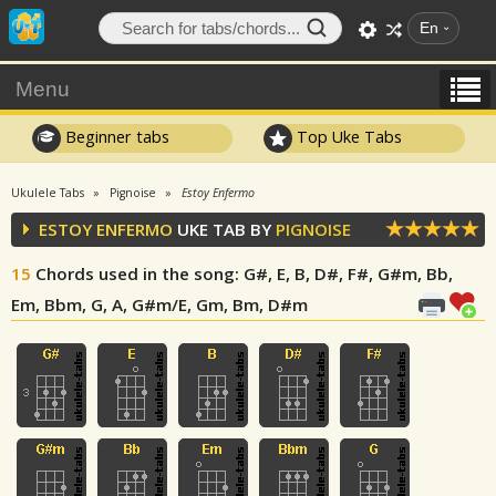
En
Menu
Beginner tabs
Top Uke Tabs
Ukulele Tabs
Pignoise
Estoy Enfermo
ESTOY ENFERMO
UKE TAB BY
PIGNOISE
15
Chords used in the song
: G#, E, B, D#, F#, G#m, Bb,
Em, Bbm, G, A, G#m/E, Gm, Bm, D#m