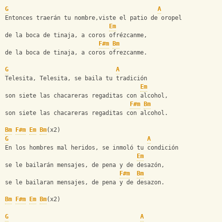
G
A
Entonces traerán tu nombre,viste el patio de oropel
Em
de la boca de tinaja, a coros ofrézcanme,
F#m
Bm
de la boca de tinaja, a coros ofrezcanme.
G
A
Telesita, Telesita, se baila tu tradición
Em
son siete las chacareras regaditas con alcohol,
F#m
Bm
son siete las chacareras regaditas con alcohol.
Bm
F#m
Em
Bm
(x2)
G
A
En los hombres mal heridos, se inmoló tu condición
Em
se le bailarán mensajes, de pena y de desazón,
F#m
Bm
se le bailaran mensajes, de pena y de desazon.
Bm
F#m
Em
Bm
(x2)
G
A