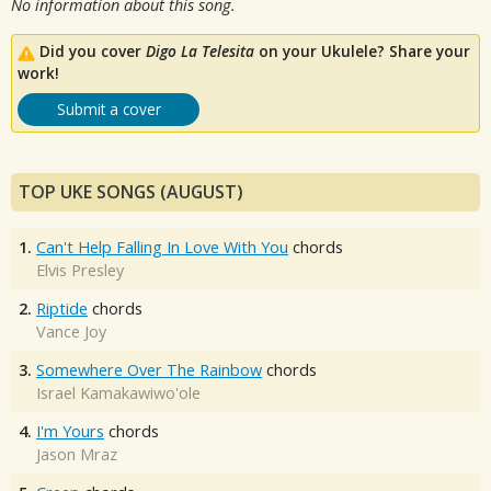
No information about this song.
Did you cover
Digo La Telesita
on your Ukulele? Share your
work!
Submit a cover
TOP UKE SONGS (AUGUST)
1.
Can't Help Falling In Love With You
chords
Elvis Presley
2.
Riptide
chords
Vance Joy
3.
Somewhere Over The Rainbow
chords
Israel Kamakawiwo'ole
4.
I'm Yours
chords
Jason Mraz