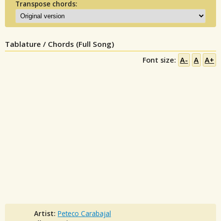
Transpose chords:
Tablature / Chords (Full Song)
Font size:
A-
A
A+
Artist:
Peteco Carabajal