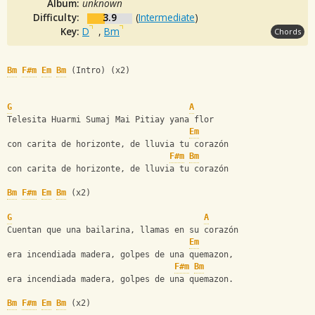
Album:
unknown
Difficulty:
3.9
(
Intermediate
)
Key:
D
,
Bm
Chords
Bm
F#m
Em
Bm
 (Intro) (x2)
G
A
Telesita Huarmi Sumaj Mai Pitiay yana flor
Em
con carita de horizonte, de lluvia tu corazón
F#m
Bm
con carita de horizonte, de lluvia tu corazón
Bm
F#m
Em
Bm
 (x2)
G
A
Cuentan que una bailarina, llamas en su corazón
Em
era incendiada madera, golpes de una quemazon,
F#m
Bm
era incendiada madera, golpes de una quemazon.
Bm
F#m
Em
Bm
 (x2)