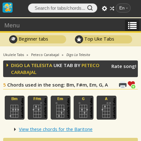
En
Menu
Beginner tabs
Top Uke Tabs
Ukulele Tabs
Peteco Carabajal
Digo La Telesita
DIGO LA TELESITA
UKE TAB BY
PETECO
Rate song!
CARABAJAL
5
Chords used in the song
: Bm, F#m, Em, G, A
View these chords for the Baritone