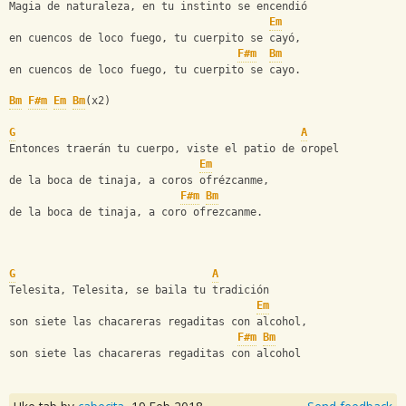
Magia de naturaleza, en tu instinto se encendió
Em
en cuencos de loco fuego, tu cuerpito se cayó,
F#m
Bm
en cuencos de loco fuego, tu cuerpito se cayo.
Bm
F#m
Em
Bm
(x2)
G
A
Entonces traerán tu cuerpo, viste el patio de oropel
Em
de la boca de tinaja, a coros ofrézcanme,
F#m
Bm
de la boca de tinaja, a coro ofrezcanme.
G
A
Telesita, Telesita, se baila tu tradición
Em
son siete las chacareras regaditas con alcohol,
F#m
Bm
son siete las chacareras regaditas con alcohol