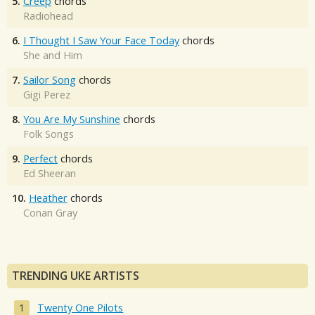
5.
Creep
chords
Radiohead
6.
I Thought I Saw Your Face Today
chords
She and Him
7.
Sailor Song
chords
Gigi Perez
8.
You Are My Sunshine
chords
Folk Songs
9.
Perfect
chords
Ed Sheeran
10.
Heather
chords
Conan Gray
TRENDING UKE ARTISTS
Twenty One Pilots