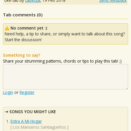
Uke tab by
cabecita
,
19 Feb 2018
Send feedback
Tab comments (
0
)
No comment yet :(
Need help, a tip to share, or simply want to talk about this song?
Start the discussion!
Something to say?
Share your strumming patterns, chords or tips to play this tab! ;)
Login
or
Register
SONGS YOU MIGHT LIKE
Entra A Mi Hogar
[
Los Manseros Santiagueños
]