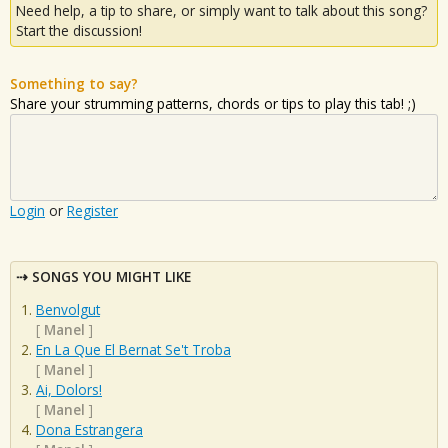
Need help, a tip to share, or simply want to talk about this song?
Start the discussion!
Something to say?
Share your strumming patterns, chords or tips to play this tab! ;)
Login
or
Register
SONGS YOU MIGHT LIKE
Benvolgut
[
Manel
]
En La Que El Bernat Se't Troba
[
Manel
]
Ai, Dolors!
[
Manel
]
Dona Estrangera