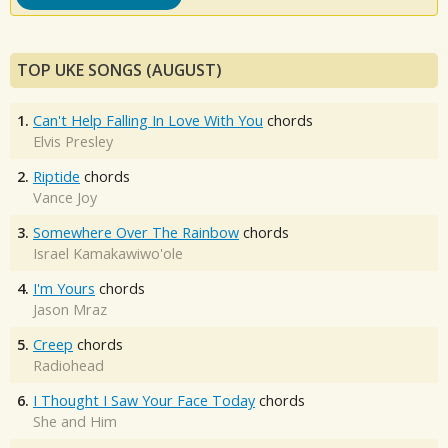
TOP UKE SONGS (AUGUST)
1.
Can't Help Falling In Love With You
chords
Elvis Presley
2.
Riptide
chords
Vance Joy
3.
Somewhere Over The Rainbow
chords
Israel Kamakawiwo'ole
4.
I'm Yours
chords
Jason Mraz
5.
Creep
chords
Radiohead
6.
I Thought I Saw Your Face Today
chords
She and Him