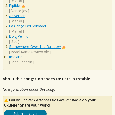
[
Manel
]
Riptide
[
Vance Joy
]
Aniversari
[
Manel
]
La Cançó Del Soldadet
[
Manel
]
Boig Per Tu
[
Sau
]
Somewhere Over The Rainbow
[
Israel Kamakawiwo'ole
]
Imagine
[
John Lennon
]
About this song: Corrandes De Parella Estable
No information about this song.
Did you cover
Corrandes De Parella Estable
on your
Ukulele? Share your work!
Submit a cover