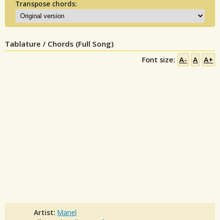
Transpose chords:
Tablature / Chords (Full Song)
Font size:
A-
A
A+
Artist:
Manel