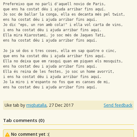
Prefereixo que no parli d'aquell novio de Paris,
que ens ha costat déu i ajuda arribar fins aquí.
Jo soc de ballar la conga, ella es decanta més pel twist,
ens ha costat déu i ajuda arribar fins aquí.
Jo dic "eps, un ron amb cola!" i ella vol carta de vins,
i ens ha costat déu i ajuda arribar fins aquí.
Ella mira Kiarostami, jo soc més de Jaques Tati,
ens ha costat déu i ajuda arribar fins aquí.
Jo ja sé dos o tres coses, ella en sap quatre o cinc,
que ens ha costat déu i ajuda arribar fins aquí.
Ella no deixa que em rasqui quan em piquen els mosquits,
ens ha costat deu i ajuda arribar fins aquí.
Ella és reina de les festes, jo soc un home avorrit,
i ens ha costat déu i ajuda arribar fins aquí.
Jo la miro i m'espanto no fos que es canses de mi,
ens ha costat deu i ajuda arribar fins aquí.
Uke tab by
miqbatalla
,
27 Dec 2017
Send feedback
Tab comments (
0
)
No comment yet :(