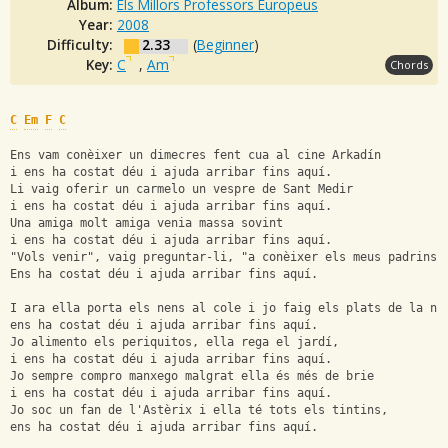
Album:
Els Millors Professors Europeus
Year:
2008
Difficulty:
2.33
(
Beginner
)
Key:
C
,
Am
Chords
C
Em
F
C
Ens vam conèixer un dimecres fent cua al cine Arkadín
i ens ha costat déu i ajuda arribar fins aquí.
Li vaig oferir un carmelo un vespre de Sant Medir
i ens ha costat déu i ajuda arribar fins aquí.
Una amiga molt amiga venia massa sovint
i ens ha costat déu i ajuda arribar fins aquí.
"Vols venir", vaig preguntar-li, "a conèixer els meus padrins?
Ens ha costat déu i ajuda arribar fins aquí.
I ara ella porta els nens al cole i jo faig els plats de la ni
ens ha costat déu i ajuda arribar fins aquí.
Jo alimento els periquitos, ella rega el jardí,
i ens ha costat déu i ajuda arribar fins aquí.
Jo sempre compro manxego malgrat ella és més de brie
i ens ha costat déu i ajuda arribar fins aquí.
Jo soc un fan de l'Astèrix i ella té tots els tintins,
ens ha costat déu i ajuda arribar fins aquí.