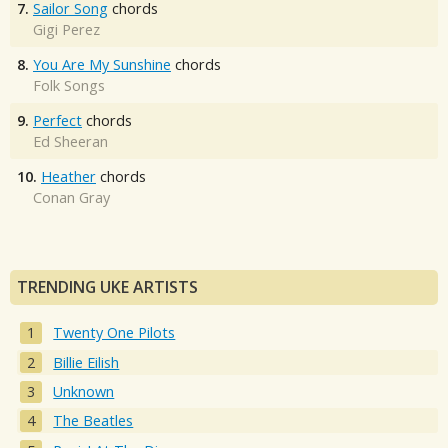
7.
Sailor Song
chords
Gigi Perez
8.
You Are My Sunshine
chords
Folk Songs
9.
Perfect
chords
Ed Sheeran
10.
Heather
chords
Conan Gray
TRENDING UKE ARTISTS
Twenty One Pilots
Billie Eilish
Unknown
The Beatles