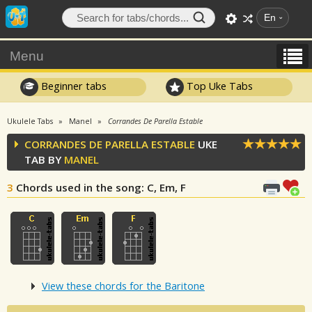
En
Menu
Beginner tabs
Top Uke Tabs
Ukulele Tabs
Manel
Corrandes De Parella Estable
CORRANDES DE PARELLA ESTABLE
UKE
TAB BY
MANEL
3
Chords used in the song
: C, Em, F
View these chords for the Baritone