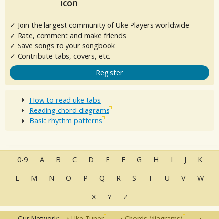
✓ Join the largest community of Uke Players worldwide
✓ Rate, comment and make friends
✓ Save songs to your songbook
✓ Contribute tabs, covers, etc.
Register
How to read uke tabs
Reading chord diagrams
Basic rhythm patterns
0-9
A
B
C
D
E
F
G
H
I
J
K
L
M
N
O
P
Q
R
S
T
U
V
W
X
Y
Z
Our Network:
Uke Tuner
Chords (diagrams)