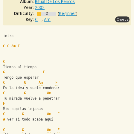
Album:
Ritual De Los Pericos
Year:
2002
Difficulty:
2
(
Beginner
)
Key:
C
,
Am
Chords
intro
C
G
Am
F
C
Tiempo al tiempo
G
F
Tengo que esperar
C
G
Am
F
Es la idea y suele condenar
C
G
Am
Tu mirada vuelve a penetrar
F
Mis pupilas lejanas
C
G
Am
F
A
 ver si todo acaba aquí
C
G
Am
F