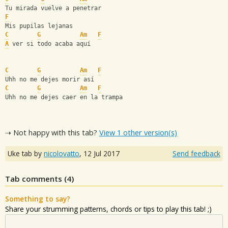
Tu mirada vuelve a penetrar
F
Mis pupilas lejanas
C
G
Am
F
A
 ver si todo acaba aquí
C
G
Am
F
Uhh no me dejes morir así
C
G
Am
F
Uhh no me dejes caer en la trampa
⇢ Not happy with this tab?
View 1 other version(s)
Uke tab by
nicolovatto
,
12 Jul 2017
Send feedback
Tab comments (
4
)
Something to say?
Share your strumming patterns, chords or tips to play this tab! ;)