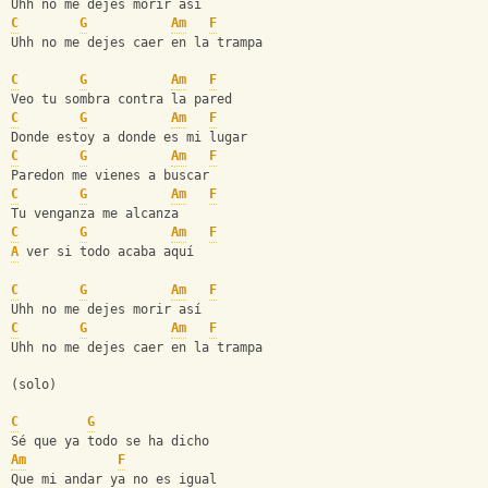
Uhh no me dejes morir así
C
G
Am
F
Uhh no me dejes caer en la trampa
C
G
Am
F
Veo tu sombra contra la pared
C
G
Am
F
Donde estoy a donde es mi lugar
C
G
Am
F
Paredon me vienes a buscar
C
G
Am
F
Tu venganza me alcanza
C
G
Am
F
A
 ver si todo acaba aquí
C
G
Am
F
Uhh no me dejes morir así
C
G
Am
F
Uhh no me dejes caer en la trampa
(solo) 
C
G
Sé que ya todo se ha dicho
Am
F
Que mi andar ya no es igual