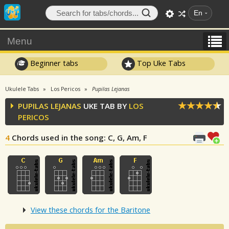
En
Menu
Beginner tabs
Top Uke Tabs
Ukulele Tabs
Los Pericos
Pupilas Lejanas
PUPILAS LEJANAS
UKE TAB BY
LOS
PERICOS
4
Chords used in the song
: C, G, Am, F
View these chords for the Baritone