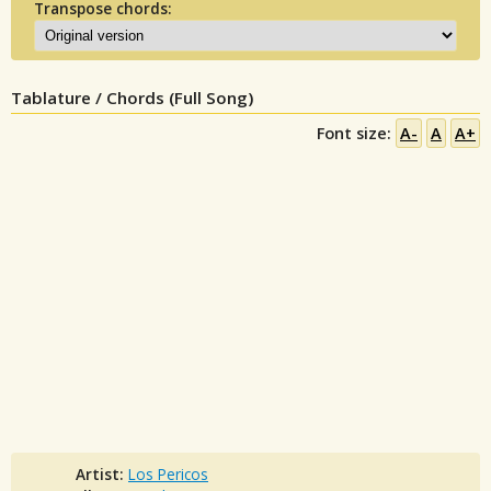
Transpose chords:
Tablature / Chords (Full Song)
Font size:
A-
A
A+
Artist:
Los Pericos