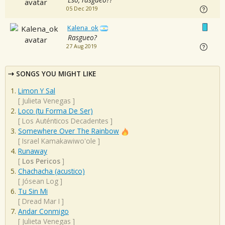
05 Dec 2019
Kalena_ok
Rasgueo?
27 Aug 2019
SONGS YOU MIGHT LIKE
Limon Y Sal
[
Julieta Venegas
]
Loco (tu Forma De Ser)
[
Los Auténticos Decadentes
]
Somewhere Over The Rainbow
[
Israel Kamakawiwo'ole
]
Runaway
[
Los Pericos
]
Chachacha (acustico)
[
Jósean Log
]
Tu Sin Mi
[
Dread Mar I
]
Andar Conmigo
[
Julieta Venegas
]