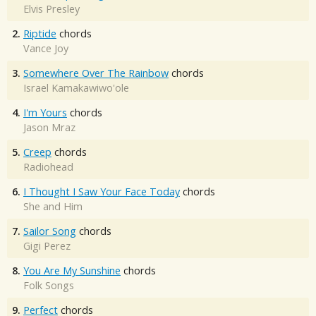
Elvis Presley
2.
Riptide
chords
Vance Joy
3.
Somewhere Over The Rainbow
chords
Israel Kamakawiwo'ole
4.
I'm Yours
chords
Jason Mraz
5.
Creep
chords
Radiohead
6.
I Thought I Saw Your Face Today
chords
She and Him
7.
Sailor Song
chords
Gigi Perez
8.
You Are My Sunshine
chords
Folk Songs
9.
Perfect
chords