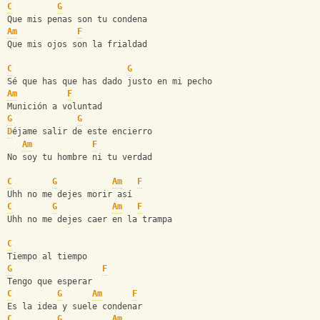
C
G
Que mis penas son tu condena
Am
F
Que mis ojos son la frialdad
C
G
Sé que has que has dado justo en mi pecho
Am
F
Munición a voluntad
G
G
D
éjame salir de este encierro
Am
F
No soy tu hombre ni tu verdad
C
G
Am
F
Uhh no me dejes morir así
C
G
Am
F
Uhh no me dejes caer en la trampa
C
Tiempo al tiempo
G
F
Tengo que esperar
C
G
Am
F
Es la idea y suele condenar
C
G
Am