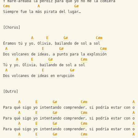
Y mare-areaba la perdiz para que yo no me la comiera
C#m
A
G#
Siempre fue la más pirata del lugar… 
[Chorus]
A
E
G#
C#m
Éramos tú y yo, Olivia, bailando de sol a sol
A
E
G#
C#m
Dos volcanes de ideas, a punto para la explosión
A
E
G#
C#m
Tú y yo, Olivia, bailando de sol a sol
A
E
G#
Dos volcanes de ideas en erupción
[Outro]
A
E
G#
C#m
A
Para qué sigo yo intentando comprender, si podría estar con ot
A
E
G#
C#m
A
Para qué sigo yo intentando comprender, si podría estar con ot
A
E
G#
C#m
A
Para qué sigo yo intentando comprender, si podría estar con ot
A
E
G#
C#m
A