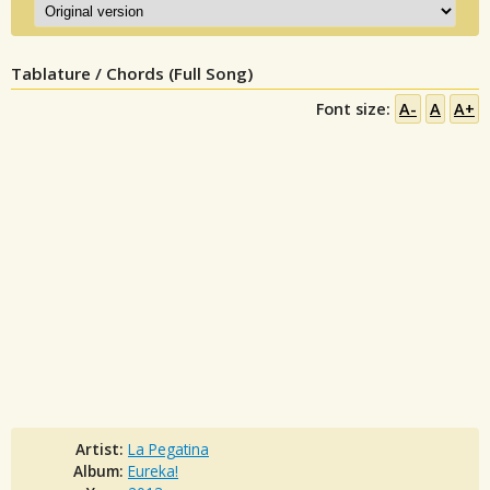
Tablature / Chords (Full Song)
Font size:
A-
A
A+
Artist:
La Pegatina
Album:
Eureka!