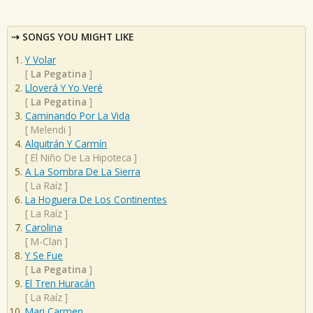
SONGS YOU MIGHT LIKE
Y Volar
[
La Pegatina
]
Lloverá Y Yo Veré
[
La Pegatina
]
Caminando Por La Vida
[
Melendi
]
Alquitrán Y Carmín
[
El Niño De La Hipoteca
]
A La Sombra De La Sierra
[
La Raíz
]
La Hoguera De Los Continentes
[
La Raíz
]
Carolina
[
M-Clan
]
Y Se Fue
[
La Pegatina
]
El Tren Huracán
[
La Raíz
]
Mari Carmen