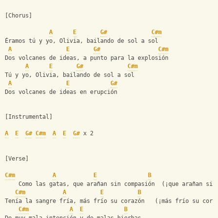
[Chorus]
A
E
G#
C#m
Éramos tú y yo, Olivia, bailando de sol a sol
A
E
G#
C#m
Dos volcanes de ideas, a punto para la explosión
A
E
G#
C#m
Tú y yo, Olivia, bailando de sol a sol
A
E
G#
Dos volcanes de ideas en erupción
[Instrumental]
A
E
G#
C#m
A
E
G#
 x 2
[Verse]
C#m
A
E
B
    Como las gatas, que arañan sin compasión  (¡que arañan sin
C#m
A
E
B
Tenía la sangre fría, más frío su corazón   (¡más frío su cora
C#m
A
E
B