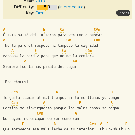
Year:
2013
Difficulty:
5.3
(
Intermediate
)
Key:
C#m
Chords
A
E
G#
C#m
Olivia salió del infierno para venirme a buscar
A
E
G#
C#m
 No la paró el respeto ni tampoco la dignidad
A
E
G#
C#m
Mareaba la perdiz para que no me la comiera
A
E
G#
Siempre fue la más pirata del lugar
[Pre-chorus]
C#m
A
E
B
Te gusta llamar al mal tiempo, si tú me llamas yo vengo
C#m
A
E
B
Contigo me sinvergüenzo porque las malas cosas se pegan
C#m
A
No huyen, no escapan de ser como son,
E
B
C#m
A
E
B
Que aproveche esa mala leche de tu interior   Oh Oh-Oh Oh Oh