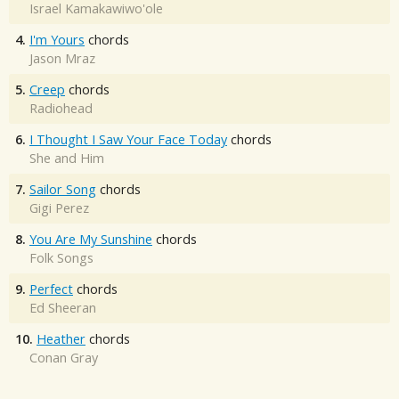
Israel Kamakawiwo'ole
4.
I'm Yours
chords
Jason Mraz
5.
Creep
chords
Radiohead
6.
I Thought I Saw Your Face Today
chords
She and Him
7.
Sailor Song
chords
Gigi Perez
8.
You Are My Sunshine
chords
Folk Songs
9.
Perfect
chords
Ed Sheeran
10.
Heather
chords
Conan Gray