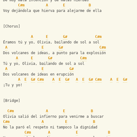
De muy mala intención y de malas hierbas
C#m
A
E
B
Voy dejándola que hierva para alejarme de ella
[Chorus]
A
E
G#
C#m
Éramos tú y yo, Olivia, bailando de sol a sol
A
E
G#
C#m
Dos volcanes de ideas, a punto para la explosión
A
E
G#
C#m
Tú y yo, Olivia, bailando de sol a sol
A
E
G#
Dos volcanes de ideas en erupción
A
E
G#
C#m
A
E
G#
A
E
G#
C#m
A
E
G#
¡Tu y yo!
[Bridge]
C#m
A
E
B
Olivia salió del infierno para venirme a buscar
C#m
A
E
B
No la paró el respeto ni tampoco la dignidad
C#m
A
E
B