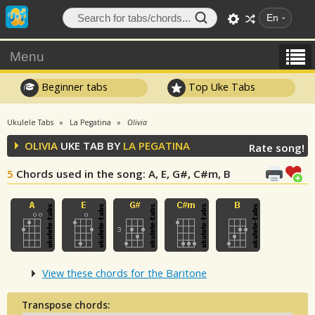
En
Menu
Beginner tabs
Top Uke Tabs
Ukulele Tabs
La Pegatina
Olivia
OLIVIA
UKE TAB BY
LA PEGATINA
Rate song!
5
Chords used in the song
: A, E, G#, C#m, B
View these chords for the Baritone
Transpose chords: