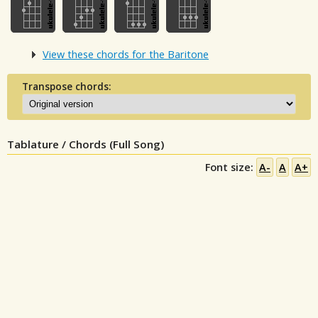
View these chords for the Baritone
Transpose chords:
Tablature / Chords (Full Song)
Font size:
A-
A
A+