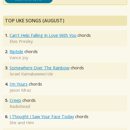
TOP UKE SONGS (AUGUST)
1.
Can't Help Falling In Love With You
chords
Elvis Presley
2.
Riptide
chords
Vance Joy
3.
Somewhere Over The Rainbow
chords
Israel Kamakawiwo'ole
4.
I'm Yours
chords
Jason Mraz
5.
Creep
chords
Radiohead
6.
I Thought I Saw Your Face Today
chords
She and Him