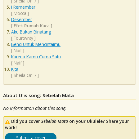
[
Sheila On 7
]
I Remember
[
Mocca
]
Desember
[
Efek Rumah Kaca
]
Aku Bukan Binatang
[
Fourtwnty
]
Benci Untuk Mencintaimu
[
Naif
]
Karena Kamu Cuma Satu
[
Naif
]
Kita
[
Sheila On 7
]
About this song: Sebelah Mata
No information about this song.
Did you cover
Sebelah Mata
on your Ukulele? Share your
work!
Submit a cover