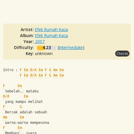
Artist:
Efek Rumah Kaca
Album:
Efek Rumah Kaca
Year:
2007
Difficulty:
4.23
(
Intermediate
)
Key:
unknown
Chords
Intro : 
F
Em
D/A
Em
F
G
Am
Em
F
Em
D/A
Em
F
G
Am
Em
F
Em
 Sebelah.. mataku
D/A
Em
 yang mampu melihat
F
G
 Bercak adalah sebuah
Am
Em
 warna-warna mempesona
F
Em
 Membaur.. suara