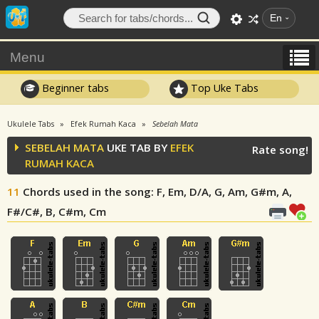
En
Menu
Beginner tabs
Top Uke Tabs
Ukulele Tabs
Efek Rumah Kaca
Sebelah Mata
SEBELAH MATA
UKE TAB BY
EFEK
Rate song!
RUMAH KACA
11
Chords used in the song
: F, Em, D/A, G, Am, G#m, A,
F#/C#, B, C#m, Cm