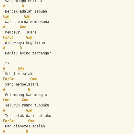
 yang mampu melihat
A
B
 Bercak adalah sebuah
C#m
G#m
 warna-warna mempesona
A
G#m
 Membaur.. suara
F#/C#
G#m
 dibawanya kegetiran
A
B
 Begitu asing terdengar
(*)
A
G#m
 Sebelah mataku
F#/C#
G#m
 yang mempelajari
A
B
 Gelombang kan mengisi
C#m
G#m
 seluruh ruang tubuhku
A
G#m
 Terbentuk dari sel akut
F#/C#
G#m
 Dan diabetes adalah
A
B