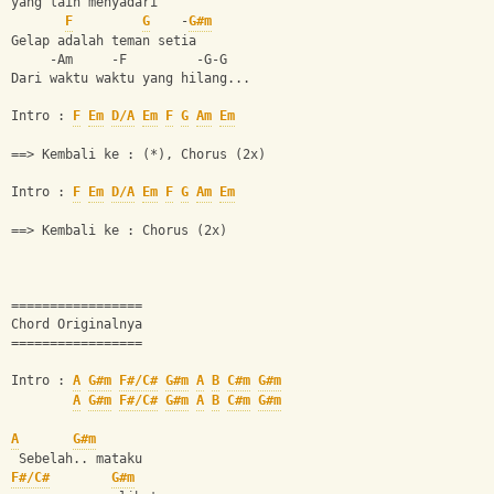
yang lain menyadari
F
G
    -
G#m
Gelap adalah teman setia
     -Am     -F         -G-G
Dari waktu waktu yang hilang...
Intro : 
F
Em
D/A
Em
F
G
Am
Em
==> Kembali ke : (*), Chorus (2x)
Intro : 
F
Em
D/A
Em
F
G
Am
Em
==> Kembali ke : Chorus (2x)
=================
Chord Originalnya
=================
Intro : 
A
G#m
F#/C#
G#m
A
B
C#m
G#m
A
G#m
F#/C#
G#m
A
B
C#m
G#m
A
G#m
 Sebelah.. mataku
F#/C#
G#m