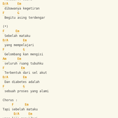
D/A
Em
 dibawanya kegetiran
F
G
 Begitu asing terdengar
(*)
F
Em
 Sebelah mataku
D/A
Em
 yang mempelajari
F
G
 Gelombang kan mengisi
Am
Em
 seluruh ruang tubuhku
F
Em
 Terbentuk dari sel akut
D/A
Em
 Dan diabetes adalah
F
G
 sebuah proses yang alami
Chorus :
F
Em
Tapi sebelah mataku
D/A
Em