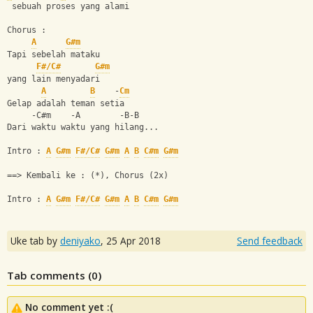
 sebuah proses yang alami
Chorus :
A
G#m
Tapi sebelah mataku
F#/C#
G#m
yang lain menyadari
A
B
    -
Cm
Gelap adalah teman setia
     -C#m    -A        -B-B
Dari waktu waktu yang hilang...
Intro : 
A
G#m
F#/C#
G#m
A
B
C#m
G#m
==> Kembali ke : (*), Chorus (2x)
Intro : 
A
G#m
F#/C#
G#m
A
B
C#m
G#m
Uke tab by
deniyako
,
25 Apr 2018
Send feedback
Tab comments (
0
)
No comment yet :(