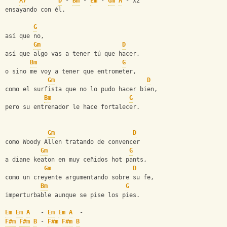
A7
D
 - 
Bm
 - 
Em
 - 
Gm
A
 - x2
ensayando con él.
G
así que no,
Gm
D
así que algo vas a tener tú que hacer,
Bm
G
o sino me voy a tener que entrometer,
Gm
D
como el surfista que no lo pudo hacer bien,
Bm
G
pero su entrenador le hace fortalecer.
Gm
D
como Woody Allen tratando de convencer
Gm
G
a diane keaton en muy ceñidos hot pants,
Gm
D
como un creyente argumentando sobre su fe,
Bm
G
imperturbable aunque se pise los pies.
Em
Em
A
   - 
Em
Em
A
  -
F#m
F#m
B
 - 
F#m
F#m
B