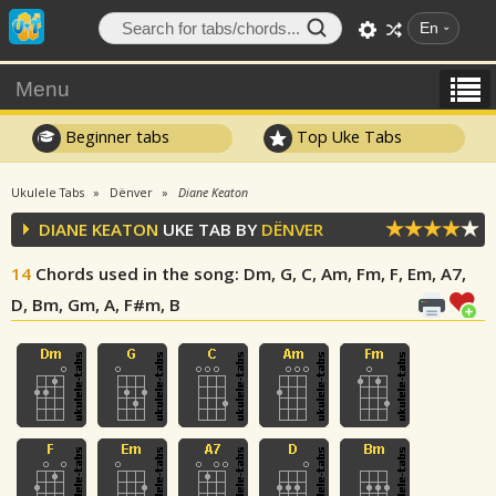
En
Menu
Beginner tabs
Top Uke Tabs
Ukulele Tabs
Dënver
Diane Keaton
DIANE KEATON
UKE TAB BY
DËNVER
14
Chords used in the song
: Dm, G, C, Am, Fm, F, Em, A7,
D, Bm, Gm, A, F#m, B