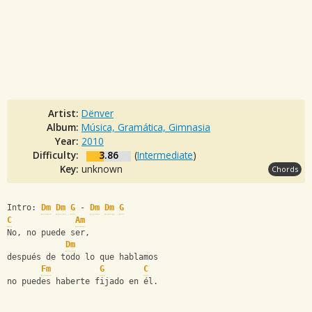
Artist:
Dënver
Album:
Música, Gramática, Gimnasia
Year:
2010
Difficulty:
3.86
(
Intermediate
)
Key:
unknown
Chords
Intro: 
Dm
Dm
G
 - 
Dm
Dm
G
C
Am
No, no puede ser,
Dm
después de todo lo que hablamos
Fm
G
C
no puedes haberte fijado en él.