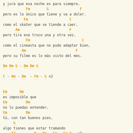
y jura que esa noche es para siempre,
Fm
G
F
pero es lo único que tiene y va a doler.
Fm
C
como el skater que se tiende a caer,
Am
F
pero tira ese truco una y otra vez,
Fm
C
como el cineasta que no pudo adaptar bien,
Am
F
pero su filme es lo más visto del mes.
Dm
Dm
G
 - 
Dm
Dm
G
C
 - 
Am
 - 
Dm
  - 
Fm
 - 
G
 x2
Em
Dm
es imposible que
Em
Dm
no lo puedas entender,
Em
Dm
tú, con tan buenos pies,
G
algo tienes que estar tramando