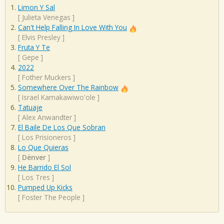
Limon Y Sal
[
Julieta Venegas
]
Can't Help Falling In Love With You
[
Elvis Presley
]
Fruta Y Te
[
Gepe
]
2022
[
Fother Muckers
]
Somewhere Over The Rainbow
[
Israel Kamakawiwo'ole
]
Tatuaje
[
Alex Anwandter
]
El Baile De Los Que Sobran
[
Los Prisioneros
]
Lo Que Quieras
[
Dënver
]
He Barrido El Sol
[
Los Tres
]
Pumped Up Kicks
[
Foster The People
]