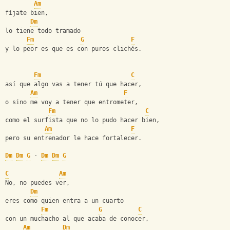
Am
fíjate bien,
Dm
lo tiene todo tramado
Fm
G
F
y lo peor es que es con puros clichés.
Fm
C
así que algo vas a tener tú que hacer,
Am
F
o sino me voy a tener que entrometer,
Fm
C
como el surfista que no lo pudo hacer bien,
Am
F
pero su entrenador le hace fortalecer.
Dm
Dm
G
 - 
Dm
Dm
G
C
Am
No, no puedes ver,
Dm
eres como quien entra a un cuarto
Fm
G
C
con un muchacho al que acaba de conocer,
Am
Dm