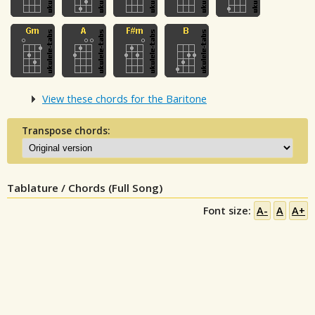
View these chords for the Baritone
Transpose chords:
Tablature / Chords (Full Song)
Font size:
A-
A
A+