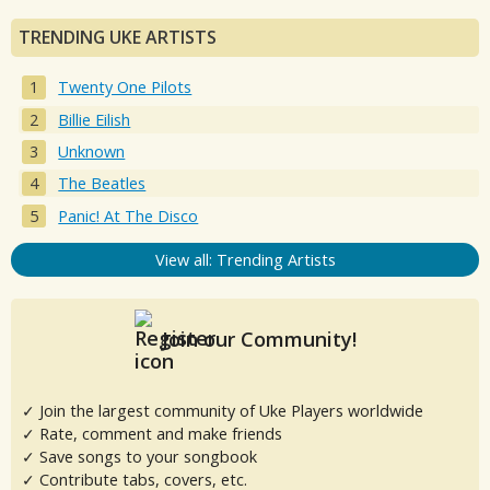
TRENDING UKE ARTISTS
Twenty One Pilots
Billie Eilish
Unknown
The Beatles
Panic! At The Disco
View all: Trending Artists
Join our Community!
✓ Join the largest community of Uke Players worldwide
✓ Rate, comment and make friends
✓ Save songs to your songbook
✓ Contribute tabs, covers, etc.