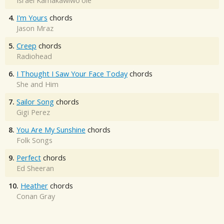
Israel Kamakawiwo'ole
4.
I'm Yours
chords
Jason Mraz
5.
Creep
chords
Radiohead
6.
I Thought I Saw Your Face Today
chords
She and Him
7.
Sailor Song
chords
Gigi Perez
8.
You Are My Sunshine
chords
Folk Songs
9.
Perfect
chords
Ed Sheeran
10.
Heather
chords
Conan Gray