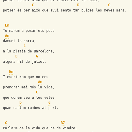
potser és per això que el teatre està tan buit,
C
D
G
potser és per això que avui sento tan buides les meves mans.
Em
Tornarem a posar els peus
Am
damunt la sorra,
C
a la platja de Barcelona,
D
G
alguna nit de juliol.
Em
I escriurem que no ens
Am
prendran mai més la vida,
C
que donem veu a les veles
D
G
quan cantem rumbes al port.
G
B7
Parla'm de la vida que ha de vindre,