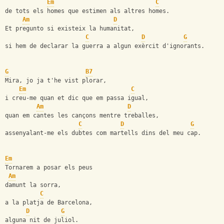
Em
C
de tots els homes que estimen als altres homes.
Am
D
Et pregunto si existeix la humanitat,
C
D
G
si hem de declarar la guerra a algun exèrcit d'ignorants.
G
B7
Mira, jo ja t'he vist plorar,
Em
C
i creu-me quan et dic que em passa igual,
Am
D
quan em cantes les cançons mentre treballes,
C
D
G
assenyalant-me els dubtes com martells dins del meu cap.
Em
Tornarem a posar els peus
Am
damunt la sorra,
C
a la platja de Barcelona,
D
G
alguna nit de juliol.