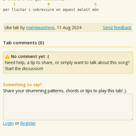
C
D
G
per lluitar i sobreviure en aquest maleït món
Uke tab by
miimiiwashere
,
11 Aug 2024
Send feedback
Tab comments (
0
)
No comment yet :(
Need help, a tip to share, or simply want to talk about this song?
Start the discussion!
Something to say?
Share your strumming patterns, chords or tips to play this tab! ;)
Login
or
Register