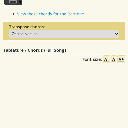
View these chords for the Baritone
Transpose chords:
Tablature / Chords (Full Song)
Font size:
A-
A
A+