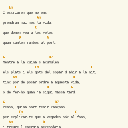
Em
I escriurem que no ens
Am
prendran mai més la vida,
C
que donem veu a les veles
D
G
quan cantem rumbes al port.
G
B7
Mentre a la cuina s'acumulen
Em
C
els plats i els gots del sopar d'ahir a la nit,
Am
D
tinc por de posar ordre a aquesta vida,
C
D
G
o de fer-ho quan ja sigui massa tard.
G
B7
Penso, quina sort tenir cançons
Em
C
per explicar-te que a vegades sóc al fons,
Am
D
i treure l'energia necessària