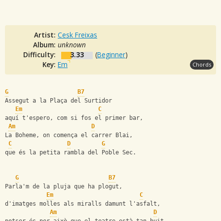
Artist:
Cesk Freixas
Album:
unknown
Difficulty:
3.33
(
Beginner
)
Key:
Em
Chords
G
B7
Assegut a la Plaça del Surtidor
Em
C
aquí t'espero, com si fos el primer bar,
Am
D
La Boheme, on comença el carrer Blai,
C
D
G
que és la petita rambla del Poble Sec.
G
B7
Parla'm de la pluja que ha plogut,
Em
C
d'imatges molles als miralls damunt l'asfalt,
Am
D