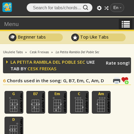
En
Menu
Beginner tabs
Top Uke Tabs
Ukulele Tabs
Cesk Freixas
La Petita Rambla Del Poble Sec
LA PETITA RAMBLA DEL POBLE SEC
UKE
Rate song!
TAB BY
CESK FREIXAS
6
Chords used in the song
: G, B7, Em, C, Am, D