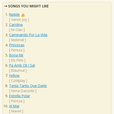
SONGS YOU MIGHT LIKE
Riptide
[
Vance Joy
]
Carolina
[
M-Clan
]
Caminando Por La Vida
[
Melendi
]
Princesas
[
Pereza
]
Bona Nit
[
Els Pets
]
Pa Amb Oli I Sal
[
Blaumut
]
Yellow
[
Coldplay
]
Tenía Tanto Que Darte
[
Nena Daconte
]
Estrella Polar
[
Pereza
]
Al Mar
[
Manel
]