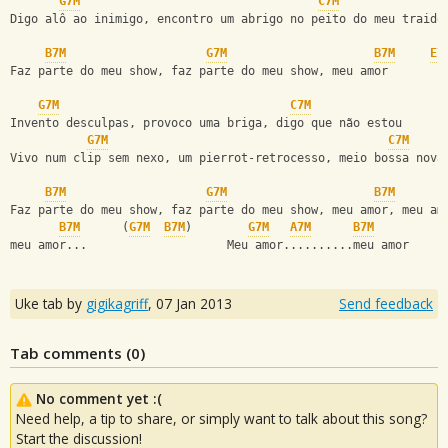
G7M
C7M
Digo alô ao inimigo, encontro um abrigo no peito do meu traido
B7M
G7M
B7M
E7
Faz parte do meu show, faz parte do meu show, meu amor
G7M
C7M
Invento desculpas, provoco uma briga, digo que não estou
G7M
C7M
Vivo num clip sem nexo, um pierrot-retrocesso, meio bossa nova
B7M
G7M
B7M
Faz parte do meu show, faz parte do meu show, meu amor, meu am
B7M
      (
G7M
B7M
)        
G7M
A7M
B7M
meu amor...                    Meu amor..........meu amor
Uke tab by
gigikagriff
,
07 Jan 2013
Send feedback
Tab comments (
0
)
No comment yet :(
Need help, a tip to share, or simply want to talk about this song?
Start the discussion!