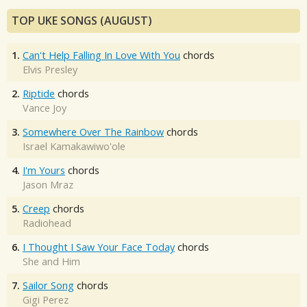
TOP UKE SONGS (AUGUST)
1.
Can't Help Falling In Love With You
chords
Elvis Presley
2.
Riptide
chords
Vance Joy
3.
Somewhere Over The Rainbow
chords
Israel Kamakawiwo'ole
4.
I'm Yours
chords
Jason Mraz
5.
Creep
chords
Radiohead
6.
I Thought I Saw Your Face Today
chords
She and Him
7.
Sailor Song
chords
Gigi Perez