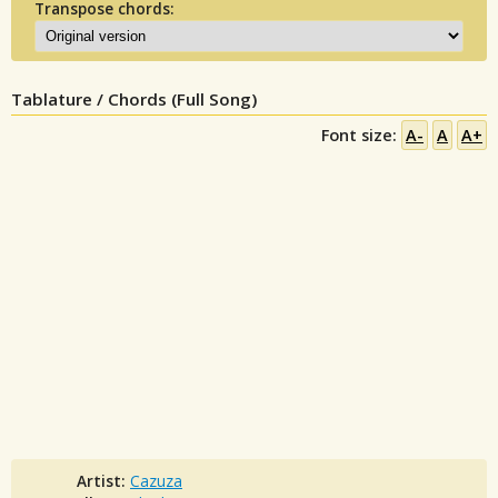
Transpose chords:
Tablature / Chords (Full Song)
Font size:
A-
A
A+
Artist:
Cazuza