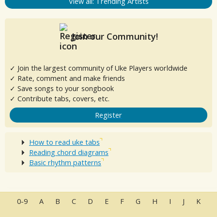
View all: Trending Artists
Join our Community!
✓ Join the largest community of Uke Players worldwide
✓ Rate, comment and make friends
✓ Save songs to your songbook
✓ Contribute tabs, covers, etc.
Register
How to read uke tabs
Reading chord diagrams
Basic rhythm patterns
0-9
A
B
C
D
E
F
G
H
I
J
K