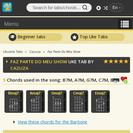
En
Menu
Beginner tabs
Top Uke Tabs
Ukulele Tabs
Cazuza
Faz Parte Do Meu Show
FAZ PARTE DO MEU SHOW
UKE TAB BY
CAZUZA
5
Chords used in the song
: B7M, A7M, G7M, C7M, E7M
View these chords for the Baritone