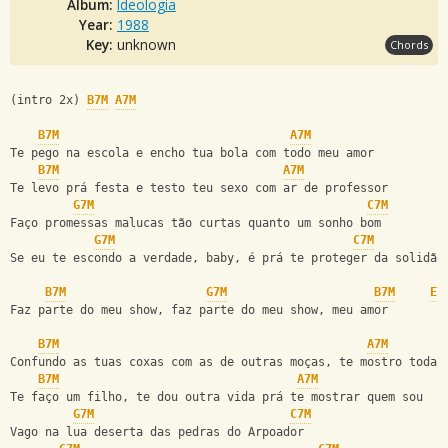
Album:
Ideologia
Year:
1988
Key:
unknown
Chords
(intro 2x) 
B7M
A7M
B7M
A7M
Te pego na escola e encho tua bola com todo meu amor
B7M
A7M
Te levo prá festa e testo teu sexo com ar de professor
G7M
C7M
Faço promessas malucas tão curtas quanto um sonho bom
G7M
C7M
Se eu te escondo a verdade, baby, é prá te proteger da solidão
B7M
G7M
B7M
E7
Faz parte do meu show, faz parte do meu show, meu amor
B7M
A7M
Confundo as tuas coxas com as de outras moças, te mostro toda 
B7M
A7M
Te faço um filho, te dou outra vida prá te mostrar quem sou
G7M
C7M
Vago na lua deserta das pedras do Arpoador