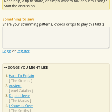
Need help, a tip to share, or simply want to talk about this song?
Start the discussion!
Something to say?
Share your strumming patterns, chords or tips to play this tab! ;)
Login
or
Register
SONGS YOU MIGHT LIKE
Hard To Explain
[
The Strokes
]
Austero
[
Axel Catalán
]
Dejate Llevar
[
The Marías
]
I Know Its Over
[
The Smiths
]