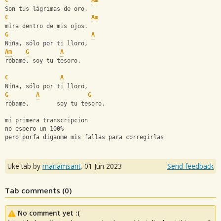
C
Am
Son tus lágrimas de oro,
C
Am
mira dentro de mis ojos.
G
A
Niña, sólo por ti lloro,
Am
G
A
róbame, soy tu tesoro.
C
A
Niña, sólo por ti lloro,
G
A
G
róbame,        soy tu tesoro.
mi primera transcripcion
no espero un 100%
pero porfa diganme mis fallas para corregirlas
Uke tab by
mariamsant
,
01 Jun 2023
Send feedback
Tab comments (
0
)
No comment yet :(