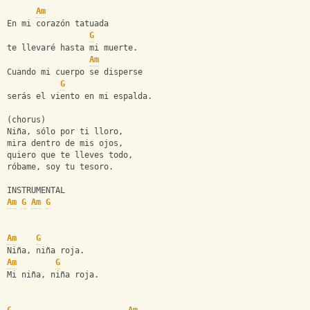
Am
En mi corazón tatuada
G
te llevaré hasta mi muerte.
Am
Cuando mi cuerpo se disperse
G
serás el viento en mi espalda.
(chorus)
Niña, sólo por ti lloro,
mira dentro de mis ojos,
quiero que te lleves todo,
róbame, soy tu tesoro.
INSTRUMENTAL
Am
G
Am
G
Am
G
Niña, niña roja.
Am
G
Mi niña, niña roja.