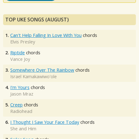
TOP UKE SONGS (AUGUST)
1.
Can't Help Falling In Love With You
chords
Elvis Presley
2.
Riptide
chords
Vance Joy
3.
Somewhere Over The Rainbow
chords
Israel Kamakawiwo'ole
4.
I'm Yours
chords
Jason Mraz
5.
Creep
chords
Radiohead
6.
I Thought I Saw Your Face Today
chords
She and Him