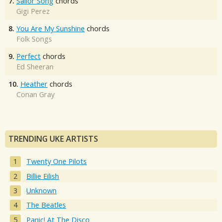
7.
Sailor Song
chords
Gigi Perez
8.
You Are My Sunshine
chords
Folk Songs
9.
Perfect
chords
Ed Sheeran
10.
Heather
chords
Conan Gray
TRENDING UKE ARTISTS
Twenty One Pilots
Billie Eilish
Unknown
The Beatles
Panic! At The Disco