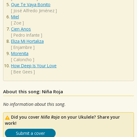
Que Te Vaya Bonito
[
José Alfredo Jiménez
]
Miel
[
Zoe
]
Cien Anos
[
Pedro Infante
]
Eliza Mi Hortaliza
[
Enjambre
]
Morenita
[
Caloncho
]
How Deep Is Your Love
[
Bee Gees
]
About this song: Niña Roja
No information about this song.
Did you cover
Niña Roja
on your Ukulele? Share your
work!
Submit a cover