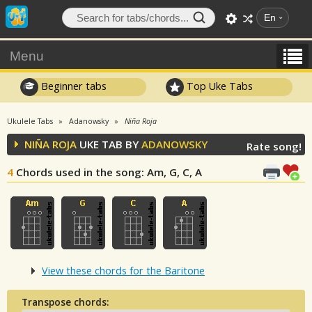
En
Menu
Beginner tabs
Top Uke Tabs
Ukulele Tabs
Adanowsky
Niña Roja
NIÑA ROJA
UKE TAB BY
ADANOWSKY
Rate song!
4
Chords used in the song
: Am, G, C, A
View these chords for the Baritone
Transpose chords: