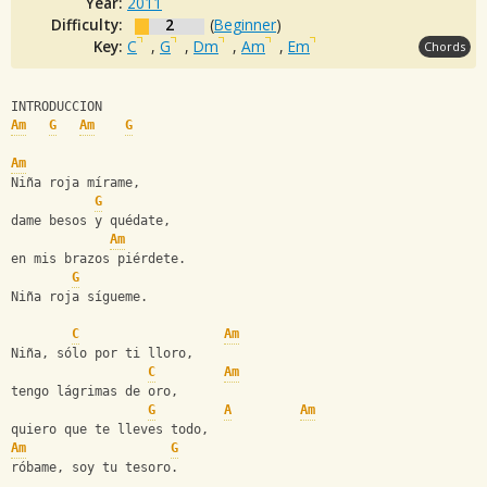
Year:
2011
Difficulty:
2
(
Beginner
)
Key:
C
,
G
,
Dm
,
Am
,
Em
Chords
INTRODUCCION
Am
G
Am
G
Am
Niña roja mírame,
G
dame besos y quédate,
Am
en mis brazos piérdete.
G
Niña roja sígueme.
C
Am
Niña, sólo por ti lloro,
C
Am
tengo lágrimas de oro,
G
A
Am
quiero que te lleves todo,
Am
G
róbame, soy tu tesoro.