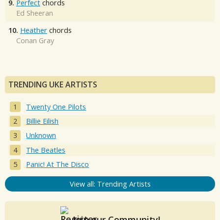
9.
Perfect
chords
Ed Sheeran
10.
Heather
chords
Conan Gray
TRENDING UKE ARTISTS
Twenty One Pilots
Billie Eilish
Unknown
The Beatles
Panic! At The Disco
View all: Trending Artists
Join our Community!