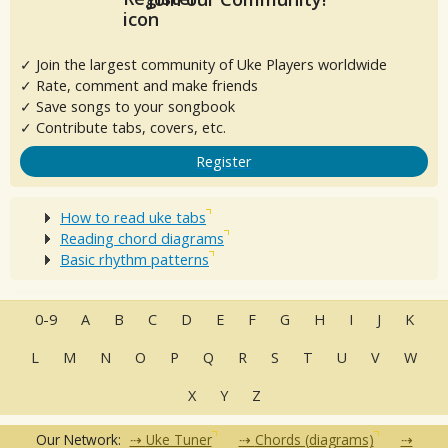
✓ Join the largest community of Uke Players worldwide
✓ Rate, comment and make friends
✓ Save songs to your songbook
✓ Contribute tabs, covers, etc.
Register
How to read uke tabs
Reading chord diagrams
Basic rhythm patterns
0-9
A
B
C
D
E
F
G
H
I
J
K
L
M
N
O
P
Q
R
S
T
U
V
W
X
Y
Z
Our Network:
Uke Tuner
Chords (diagrams)