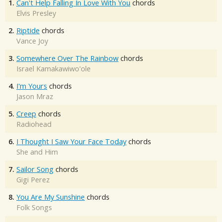
1.
Can't Help Falling In Love With You
chords
Elvis Presley
2.
Riptide
chords
Vance Joy
3.
Somewhere Over The Rainbow
chords
Israel Kamakawiwo'ole
4.
I'm Yours
chords
Jason Mraz
5.
Creep
chords
Radiohead
6.
I Thought I Saw Your Face Today
chords
She and Him
7.
Sailor Song
chords
Gigi Perez
8.
You Are My Sunshine
chords
Folk Songs