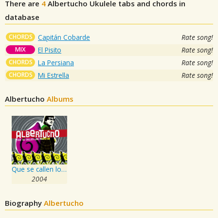
There are
4
Albertucho
Ukulele tabs and chords in
database
CHORDS
Capitán Cobarde
Rate song!
MIX
El Pisito
Rate song!
CHORDS
La Persiana
Rate song!
CHORDS
Mi Estrella
Rate song!
Albertucho
Albums
Que se callen los profetas
2004
Biography
Albertucho