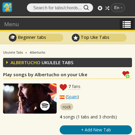
En
Menu
Beginner tabs
Top Uke Tabs
Ukulele Tabs
Albertucho
ALBERTUCHO
UKULELE TABS
Play songs by Albertucho on your Uke
7
fans
(
Spain
)
rock
4
songs (1 tabs and 3 chords)
+ Add New Tab