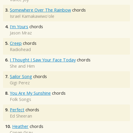
3.
Somewhere Over The Rainbow
chords
Israel Kamakawiwo'ole
4.
I'm Yours
chords
Jason Mraz
5.
Creep
chords
Radiohead
6.
I Thought I Saw Your Face Today
chords
She and Him
7.
Sailor Song
chords
Gigi Perez
8.
You Are My Sunshine
chords
Folk Songs
9.
Perfect
chords
Ed Sheeran
10.
Heather
chords
Conan Gray