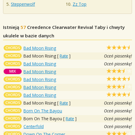
Steppenwolf
Zz Top
Istnieją
57
Creedence Clearwater Revival
Taby i chwyty
ukulele w bazie danych
CHORDS
Bad Moon Rising
CHORDS
Bad Moon Rising
[
Rate
]
Oceń piosenkę!
CHORDS
Bad Moon Rising
Oceń piosenkę!
MIX
Bad Moon Rising
CHORDS
Bad Moon Rising
CHORDS
Bad Moon Rising
CHORDS
Bad Moon Rising
CHORDS
Bad Moon Rising
[
Rate
]
Oceń piosenkę!
CHORDS
Born On The Bayou
Oceń piosenkę!
CHORDS
Born On The Bayou
[
Rate
]
Oceń piosenkę!
CHORDS
Centerfold
Oceń piosenkę!
CHORDS
Down On The Corner