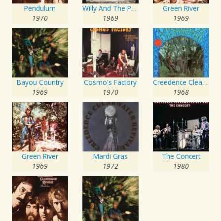
Pendulum
Willy And The Poor Boys
Green River
1970
1969
1969
Bayou Country
Cosmo's Factory
Creedence Clearwater Revival
1969
1970
1968
Green River
Mardi Gras
The Concert
1969
1972
1980