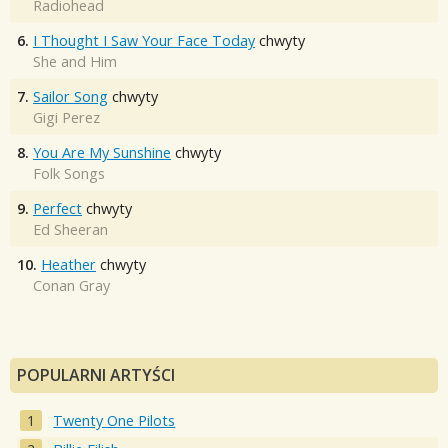
Radiohead
6.
I Thought I Saw Your Face Today
chwyty
She and Him
7.
Sailor Song
chwyty
Gigi Perez
8.
You Are My Sunshine
chwyty
Folk Songs
9.
Perfect
chwyty
Ed Sheeran
10.
Heather
chwyty
Conan Gray
POPULARNI ARTYŚCI
Twenty One Pilots