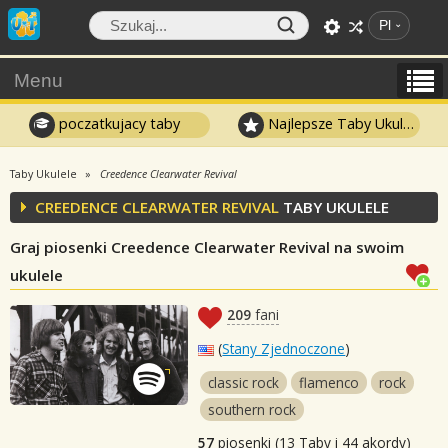
Pl
Menu
poczatkujacy taby
Najlepsze Taby Ukulele
Taby Ukulele
Creedence Clearwater Revival
CREEDENCE CLEARWATER REVIVAL
TABY UKULELE
Graj piosenki Creedence Clearwater Revival na swoim
ukulele
209
fani
(
Stany Zjednoczone
)
classic rock
flamenco
rock
southern rock
57
piosenki (13 Taby i 44 akordy)