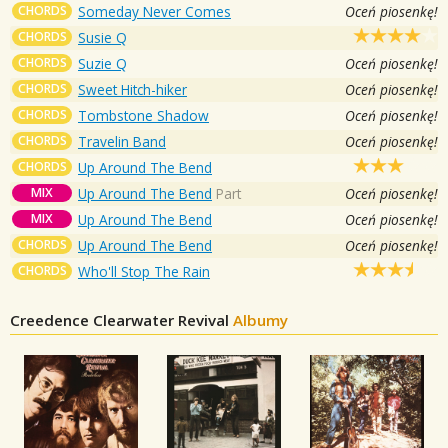
CHORDS
Someday Never Comes
Oceń piosenkę!
CHORDS
Susie Q
CHORDS
Suzie Q
Oceń piosenkę!
CHORDS
Sweet Hitch-hiker
Oceń piosenkę!
CHORDS
Tombstone Shadow
Oceń piosenkę!
CHORDS
Travelin Band
Oceń piosenkę!
CHORDS
Up Around The Bend
MIX
Up Around The Bend
Part
Oceń piosenkę!
MIX
Up Around The Bend
Oceń piosenkę!
CHORDS
Up Around The Bend
Oceń piosenkę!
CHORDS
Who'll Stop The Rain
Creedence Clearwater Revival
Albumy