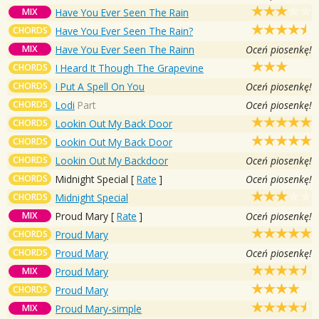
MIX
Have You Ever Seen The Rain
CHORDS
Have You Ever Seen The Rain?
MIX
Have You Ever Seen The Rainn
Oceń piosenkę!
CHORDS
I Heard It Though The Grapevine
CHORDS
I Put A Spell On You
Oceń piosenkę!
CHORDS
Lodi
Part
Oceń piosenkę!
CHORDS
Lookin Out My Back Door
CHORDS
Lookin Out My Back Door
CHORDS
Lookin Out My Backdoor
Oceń piosenkę!
CHORDS
Midnight Special
[
Rate
]
Oceń piosenkę!
CHORDS
Midnight Special
MIX
Proud Mary
[
Rate
]
Oceń piosenkę!
CHORDS
Proud Mary
CHORDS
Proud Mary
Oceń piosenkę!
MIX
Proud Mary
CHORDS
Proud Mary
MIX
Proud Mary-simple