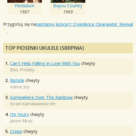
Pendulum
Bayou Country
1987
1969
Przygotuj się na
następny koncert Creedence Clearwater Revival
.
TOP PIOSENKI UKULELE (SIERPNIA)
1.
Can't Help Falling In Love With You
chwyty
Elvis Presley
2.
Riptide
chwyty
Vance Joy
3.
Somewhere Over The Rainbow
chwyty
Israel Kamakawiwo'ole
4.
I'm Yours
chwyty
Jason Mraz
5.
Creep
chwyty