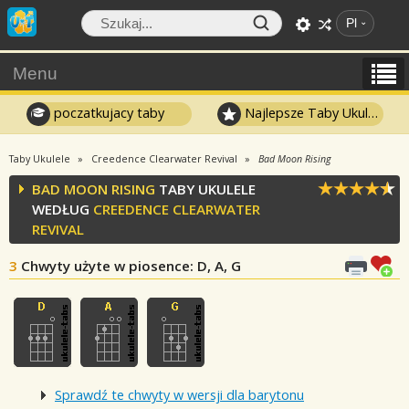
Pl
Menu
poczatkujacy taby
Najlepsze Taby Ukulele
Taby Ukulele
Creedence Clearwater Revival
Bad Moon Rising
BAD MOON RISING
TABY UKULELE
WEDŁUG
CREEDENCE CLEARWATER
REVIVAL
3
Chwyty użyte w piosence
: D, A, G
Sprawdź te chwyty w wersji dla barytonu