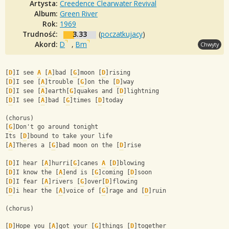
Artysta:
Creedence Clearwater Revival
Album:
Green River
Rok:
1969
Trudność:
3.33
(
poczatkujacy
)
Akord:
D
,
Bm
Chwyty
[
D
]I see 
A
 [
A
]bad [
G
]moon [
D
]rising
[
D
]I see [
A
]trouble [
G
]on the [
D
]way
[
D
]I see [
A
]earth[
G
]quakes and [
D
]lightning
[
D
]I see [
A
]bad [
G
]times [
D
]today
(chorus)
[
G
]Don't go around tonight
Its [
D
]bound to take your life
[
A
]Theres a [
G
]bad moon on the [
D
]rise
[
D
]I hear [
A
]hurri[
G
]canes 
A
 [
D
]blowing
[
D
]I know the [
A
]end is [
G
]coming [
D
]soon
[
D
]I fear [
A
]rivers [
G
]over[
D
]flowing
[
D
]i hear the [
A
]voice of [
G
]rage and [
D
]ruin
(chorus)
[
D
]Hope you [
A
]got your [
G
]things [
D
]together