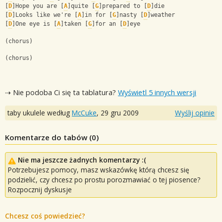
[
D
]Hope you are [
A
]quite [
G
]prepared to [
D
]die
[
D
]Looks like we're [
A
]in for [
G
]nasty [
D
]weather
[
D
]One eye is [
A
]taken [
G
]for an [
D
]eye
(chorus)
(chorus)
⇢ Nie podoba Ci się ta tablatura?
Wyświetl 5 innych wersji
taby ukulele według
McCuke
,
29 gru 2009
Wyślij opinie
Komentarze do tabów (
0
)
Nie ma jeszcze żadnych komentarzy :(
Potrzebujesz pomocy, masz wskazówkę którą chcesz się
podzielić, czy chcesz po prostu porozmawiać o tej piosence?
Rozpocznij dyskusje
Chcesz coś powiedzieć?