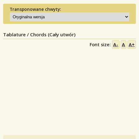
Transponowane chwyty:
Tablature / Chords (Cały utwór)
Font size:
A-
A
A+