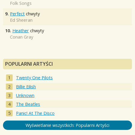
Folk Songs
9.
Perfect
chwyty
Ed Sheeran
10.
Heather
chwyty
Conan Gray
POPULARNI ARTYŚCI
Twenty One Pilots
Billie Eilish
Unknown
The Beatles
Panic! At The Disco
Wyświetlanie wszystkich: Popularni Artyści