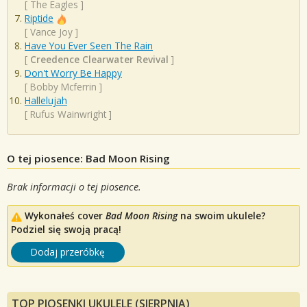
[
The Eagles
]
Riptide
[
Vance Joy
]
Have You Ever Seen The Rain
[
Creedence Clearwater Revival
]
Don't Worry Be Happy
[
Bobby Mcferrin
]
Hallelujah
[
Rufus Wainwright
]
O tej piosence: Bad Moon Rising
Brak informacji o tej piosence.
Wykonałeś cover
Bad Moon Rising
na swoim ukulele?
Podziel się swoją pracą!
Dodaj przeróbkę
TOP PIOSENKI UKULELE (SIERPNIA)