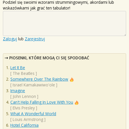
Podziel się swoimi wzorami strummingowymi, akordami lub
wskazówkami jak grać ten tabulator!
Zaloguj
lub
Zarejestruj
PIOSENKI, KTÓRE MOGĄ CI SIĘ SPODOBAĆ
Let It Be
[
The Beatles
]
Somewhere Over The Rainbow
[
Israel Kamakawiwo'ole
]
Imagine
[
John Lennon
]
Can't Help Falling In Love With You
[
Elvis Presley
]
What A Wonderful World
[
Louis Armstrong
]
Hotel California