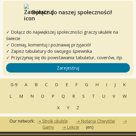
Dołącz do naszej społeczności!
✓ Dołącz do największej społeczności graczy ukulele na
świecie
✓ Oceniaj, komentuj i poznawaj przyjaciół
✓ Zapisz tabulatury do swojego śpiewnika
✓ Przyczyniaj się do powstawania tabulatur, coverów, itp.
Zarejestruj
0-9
A
B
C
D
E
F
G
H
I
J
K
L
M
N
O
P
Q
R
S
T
U
V
W
X
Y
Z
Our network:
Stroik ukulele
Notacja Chwytów
Gamy
Lekcje
(en)