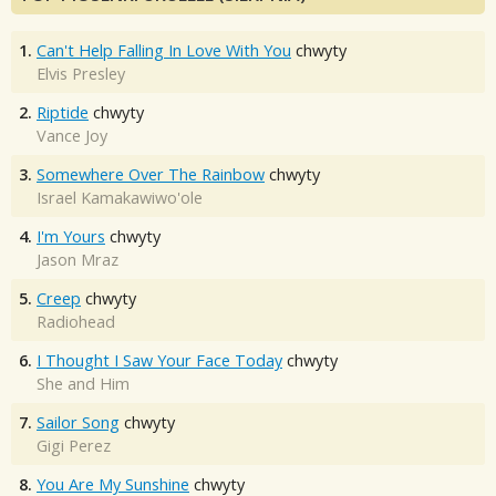
1.
Can't Help Falling In Love With You
chwyty
Elvis Presley
2.
Riptide
chwyty
Vance Joy
3.
Somewhere Over The Rainbow
chwyty
Israel Kamakawiwo'ole
4.
I'm Yours
chwyty
Jason Mraz
5.
Creep
chwyty
Radiohead
6.
I Thought I Saw Your Face Today
chwyty
She and Him
7.
Sailor Song
chwyty
Gigi Perez
8.
You Are My Sunshine
chwyty