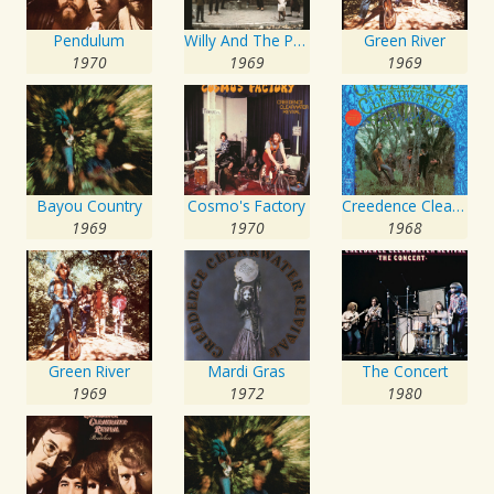
Pendulum
Willy And The Poor Boys
Green River
1970
1969
1969
Bayou Country
Cosmo's Factory
Creedence Clearwater Revival
1969
1970
1968
Green River
Mardi Gras
The Concert
1969
1972
1980