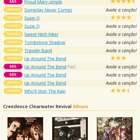
MIX
Proud Mary-simple
CHORDS
Someday Never Comes
Avalie a canção!
CHORDS
Susie Q
CHORDS
Suzie Q
Avalie a canção!
CHORDS
Sweet Hitch-hiker
Avalie a canção!
CHORDS
Tombstone Shadow
Avalie a canção!
CHORDS
Travelin Band
Avalie a canção!
CHORDS
Up Around The Bend
MIX
Up Around The Bend
Part
Avalie a canção!
MIX
Up Around The Bend
Avalie a canção!
CHORDS
Up Around The Bend
Avalie a canção!
CHORDS
Who'll Stop The Rain
Creedence Clearwater Revival
Álbuns