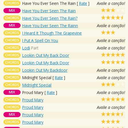
CHORDS
Have You Ever Seen The Rain
[
Rate
]
Avalie a canção!
MIX
Have You Ever Seen The Rain
CHORDS
Have You Ever Seen The Rain?
MIX
Have You Ever Seen The Rainn
Avalie a canção!
CHORDS
I Heard It Though The Grapevine
CHORDS
I Put A Spell On You
Avalie a canção!
CHORDS
Lodi
Part
Avalie a canção!
CHORDS
Lookin Out My Back Door
CHORDS
Lookin Out My Back Door
CHORDS
Lookin Out My Backdoor
Avalie a canção!
CHORDS
Midnight Special
[
Rate
]
Avalie a canção!
CHORDS
Midnight Special
MIX
Proud Mary
[
Rate
]
Avalie a canção!
CHORDS
Proud Mary
CHORDS
Proud Mary
Avalie a canção!
MIX
Proud Mary
CHORDS
Proud Mary