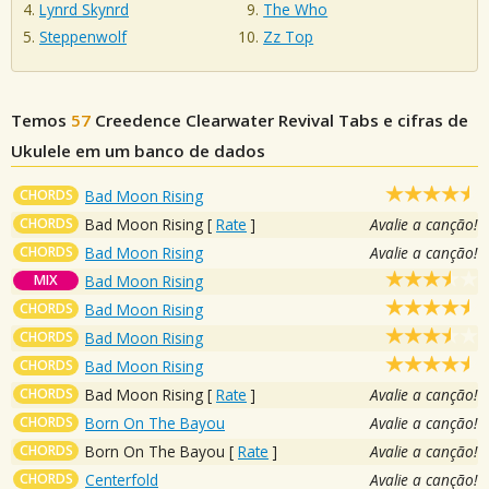
Lynrd Skynrd
The Who
Steppenwolf
Zz Top
Temos
57
Creedence Clearwater Revival
Tabs e cifras de
Ukulele em um banco de dados
CHORDS
Bad Moon Rising
CHORDS
Bad Moon Rising
[
Rate
]
Avalie a canção!
CHORDS
Bad Moon Rising
Avalie a canção!
MIX
Bad Moon Rising
CHORDS
Bad Moon Rising
CHORDS
Bad Moon Rising
CHORDS
Bad Moon Rising
CHORDS
Bad Moon Rising
[
Rate
]
Avalie a canção!
CHORDS
Born On The Bayou
Avalie a canção!
CHORDS
Born On The Bayou
[
Rate
]
Avalie a canção!
CHORDS
Centerfold
Avalie a canção!