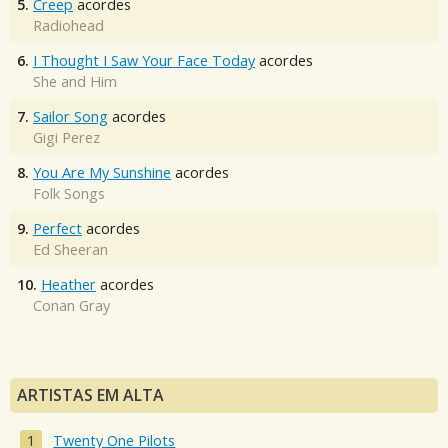
5.
Creep
acordes
Radiohead
6.
I Thought I Saw Your Face Today
acordes
She and Him
7.
Sailor Song
acordes
Gigi Perez
8.
You Are My Sunshine
acordes
Folk Songs
9.
Perfect
acordes
Ed Sheeran
10.
Heather
acordes
Conan Gray
ARTISTAS EM ALTA
Twenty One Pilots