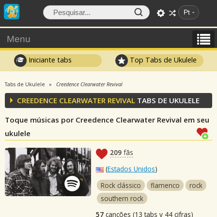
Pt
Menu
Iniciante tabs
Top Tabs de Ukulele
Tabs de Ukulele
Creedence Clearwater Revival
CREEDENCE CLEARWATER REVIVAL
TABS DE UKULELE
Toque músicas por Creedence Clearwater Revival em seu
ukulele
209
fãs
(
Estados Unidos
)
Rock clássico
flamenco
rock
southern rock
57
canções (13 tabs y 44 cifras)