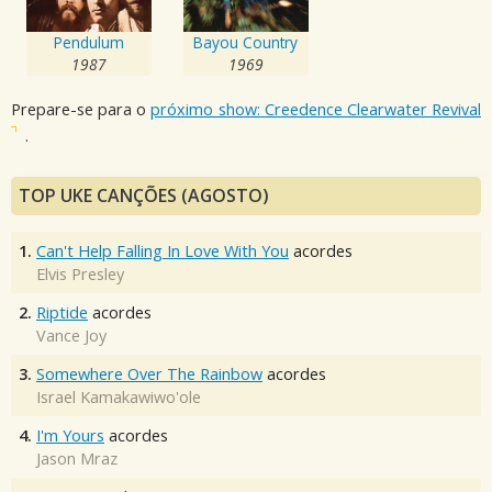
Pendulum
Bayou Country
1987
1969
Prepare-se para o
próximo show: Creedence Clearwater Revival
.
TOP UKE CANÇÕES (AGOSTO)
1.
Can't Help Falling In Love With You
acordes
Elvis Presley
2.
Riptide
acordes
Vance Joy
3.
Somewhere Over The Rainbow
acordes
Israel Kamakawiwo'ole
4.
I'm Yours
acordes
Jason Mraz