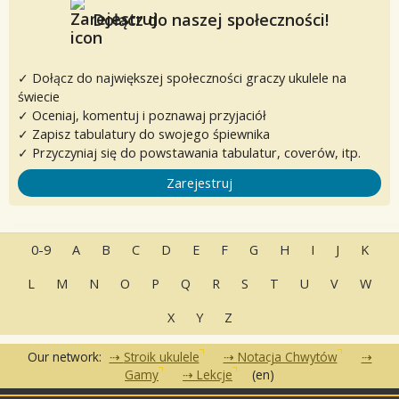
Dołącz do naszej społeczności!
✓ Dołącz do największej społeczności graczy ukulele na
świecie
✓ Oceniaj, komentuj i poznawaj przyjaciół
✓ Zapisz tabulatury do swojego śpiewnika
✓ Przyczyniaj się do powstawania tabulatur, coverów, itp.
Zarejestruj
0-9
A
B
C
D
E
F
G
H
I
J
K
L
M
N
O
P
Q
R
S
T
U
V
W
X
Y
Z
Our network:
Stroik ukulele
Notacja Chwytów
Gamy
Lekcje
(en)