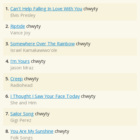
1.
Can't Help Falling In Love With You
chwyty
Elvis Presley
2.
Riptide
chwyty
Vance Joy
3.
Somewhere Over The Rainbow
chwyty
Israel Kamakawiwo'ole
4.
I'm Yours
chwyty
Jason Mraz
5.
Creep
chwyty
Radiohead
6.
I Thought I Saw Your Face Today
chwyty
She and Him
7.
Sailor Song
chwyty
Gigi Perez
8.
You Are My Sunshine
chwyty
Folk Songs