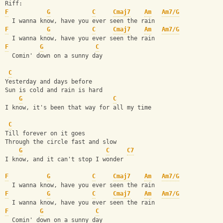
Riff:
F
G
C
Cmaj7
Am
Am7/G
  I wanna know, have you ever seen the rain
F
G
C
Cmaj7
Am
Am7/G
  I wanna know, have you ever seen the rain
F
G
C
  Comin' down on a sunny day
C
Yesterday and days before
Sun is cold and rain is hard
G
C
I know, it's been that way for all my time
C
Till forever on it goes
Through the circle fast and slow
G
C
C7
I know, and it can't stop I wonder
F
G
C
Cmaj7
Am
Am7/G
  I wanna know, have you ever seen the rain
F
G
C
Cmaj7
Am
Am7/G
  I wanna know, have you ever seen the rain
F
G
C
  Comin' down on a sunny day