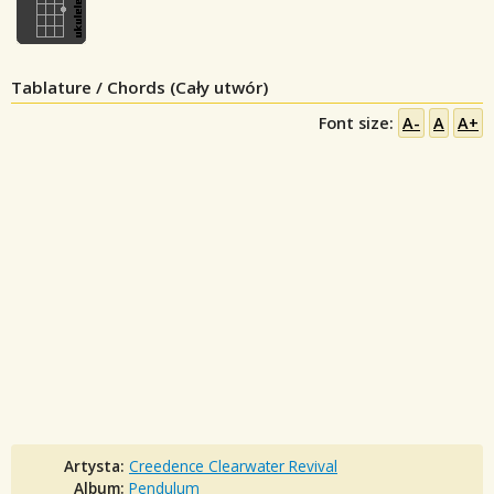
Tablature / Chords (Cały utwór)
Font size:
A-
A
A+
Artysta:
Creedence Clearwater Revival
Album:
Pendulum