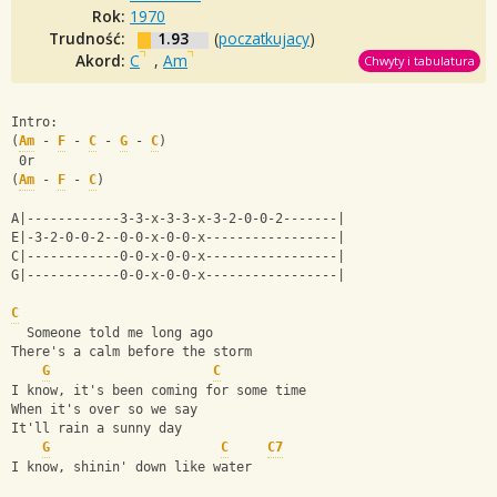
Rok:
1970
Trudność:
1.93
(
poczatkujacy
)
Akord:
C
,
Am
Chwyty i tabulatura
Intro: 
(
Am
 - 
F
 - 
C
 - 
G
 - 
C
)
 0r
(
Am
 - 
F
 - 
C
)
A|------------3-3-x-3-3-x-3-2-0-0-2-------|
E|-3-2-0-0-2--0-0-x-0-0-x-----------------|
C|------------0-0-x-0-0-x-----------------|
G|------------0-0-x-0-0-x-----------------|
C
  Someone told me long ago
There's a calm before the storm
G
C
I know, it's been coming for some time
When it's over so we say
It'll rain a sunny day
G
C
C7
I know, shinin' down like water