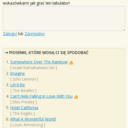
wskazówkami jak grać ten tabulator!
Zaloguj
lub
Zarejestruj
PIOSENKI, KTÓRE MOGĄ CI SIĘ SPODOBAĆ
Somewhere Over The Rainbow
[
Israel Kamakawiwo'ole
]
Imagine
[
John Lennon
]
Let It Be
[
The Beatles
]
Can't Help Falling In Love With You
[
Elvis Presley
]
Hotel California
[
The Eagles
]
What A Wonderful World
[
Louis Armstrong
]