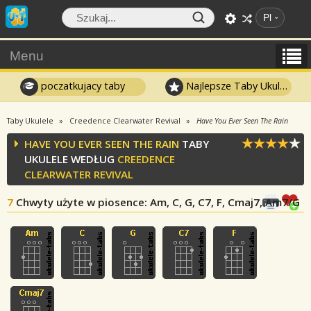
Pl
Menu
poczatkujacy taby
Najlepsze Taby Ukulele
Taby Ukulele
Creedence Clearwater Revival
Have You Ever Seen The Rain
HAVE YOU EVER SEEN THE RAIN
TABY
UKULELE WEDŁUG
CREEDENCE
CLEARWATER REVIVAL
7
Chwyty użyte w piosence
: Am, C, G, C7, F, Cmaj7, Am7/G