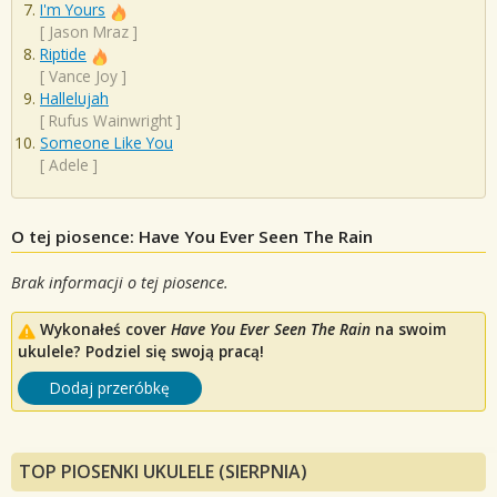
I'm Yours
[
Jason Mraz
]
Riptide
[
Vance Joy
]
Hallelujah
[
Rufus Wainwright
]
Someone Like You
[
Adele
]
O tej piosence: Have You Ever Seen The Rain
Brak informacji o tej piosence.
Wykonałeś cover
Have You Ever Seen The Rain
na swoim
ukulele? Podziel się swoją pracą!
Dodaj przeróbkę
TOP PIOSENKI UKULELE (SIERPNIA)