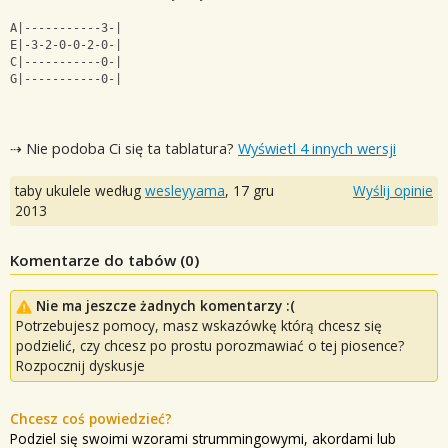
A|-----------3-|
E|-3-2-0-0-2-0-|
C|-----------0-|
G|-----------0-|
⇢ Nie podoba Ci się ta tablatura?
Wyświetl 4 innych wersji
taby ukulele według
wesleyyama
,
17 gru
Wyślij opinie
2013
Komentarze do tabów (
0
)
Nie ma jeszcze żadnych komentarzy :(
Potrzebujesz pomocy, masz wskazówkę którą chcesz się
podzielić, czy chcesz po prostu porozmawiać o tej piosence?
Rozpocznij dyskusje
Chcesz coś powiedzieć?
Podziel się swoimi wzorami strummingowymi, akordami lub