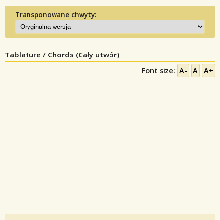
Transponowane chwyty:
Tablature / Chords (Cały utwór)
Font size:
A-
A
A+