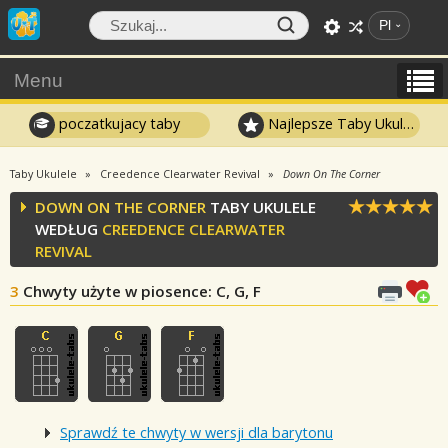
Pl
Menu
poczatkujacy taby
Najlepsze Taby Ukulele
Taby Ukulele
Creedence Clearwater Revival
Down On The Corner
DOWN ON THE CORNER
TABY UKULELE
WEDŁUG
CREEDENCE CLEARWATER
REVIVAL
3
Chwyty użyte w piosence
: C, G, F
Sprawdź te chwyty w wersji dla barytonu