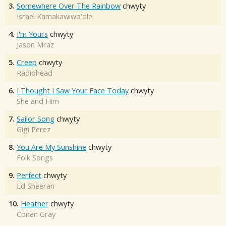
3.
Somewhere Over The Rainbow
chwyty
Israel Kamakawiwo'ole
4.
I'm Yours
chwyty
Jason Mraz
5.
Creep
chwyty
Radiohead
6.
I Thought I Saw Your Face Today
chwyty
She and Him
7.
Sailor Song
chwyty
Gigi Perez
8.
You Are My Sunshine
chwyty
Folk Songs
9.
Perfect
chwyty
Ed Sheeran
10.
Heather
chwyty
Conan Gray