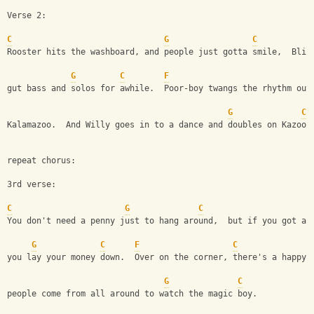
Verse 2:
C
G
C
Rooster hits the washboard, and people just gotta smile,  Blin
G
C
F
gut bass and solos for awhile.  Poor-boy twangs the rhythm out
G
C
Kalamazoo.  And Willy goes in to a dance and doubles on Kazoo.
repeat chorus:
3rd verse:
C
G
C
You don't need a penny just to hang around,  but if you got a 
G
C
F
C
you lay your money down.  Over on the corner, there's a happy 
G
C
people come from all around to watch the magic boy.