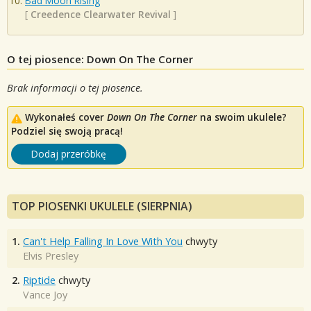
Bad Moon Rising
[
Creedence Clearwater Revival
]
O tej piosence: Down On The Corner
Brak informacji o tej piosence.
Wykonałeś cover
Down On The Corner
na swoim ukulele?
Podziel się swoją pracą!
Dodaj przeróbkę
TOP PIOSENKI UKULELE (SIERPNIA)
1.
Can't Help Falling In Love With You
chwyty
Elvis Presley
2.
Riptide
chwyty
Vance Joy