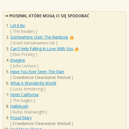
PIOSENKI, KTÓRE MOGĄ CI SIĘ SPODOBAĆ
Let It Be
[
The Beatles
]
Somewhere Over The Rainbow
[
Israel Kamakawiwo'ole
]
Can't Help Falling In Love With You
[
Elvis Presley
]
Imagine
[
John Lennon
]
Have You Ever Seen The Rain
[
Creedence Clearwater Revival
]
What A Wonderful World
[
Louis Armstrong
]
Hotel California
[
The Eagles
]
Hallelujah
[
Rufus Wainwright
]
Proud Mary
[
Creedence Clearwater Revival
]