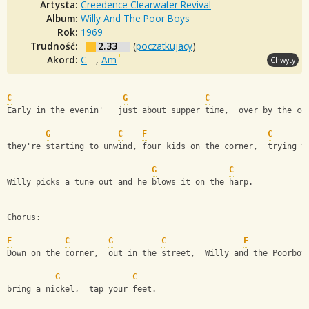
Artysta:
Creedence Clearwater Revival
Album:
Willy And The Poor Boys
Rok:
1969
Trudność:
2.33
(
poczatkujacy
)
Akord:
C
,
Am
Chwyty
C
G
C
Early in the evenin'   just about supper time,  over by the co
G
C
F
C
they're starting to unwind, four kids on the corner,  trying t
G
C
Willy picks a tune out and he blows it on the harp.
Chorus:
F
C
G
C
F
Down on the corner,  out in the street,  Willy and the Poorboy
G
C
bring a nickel,  tap your feet.