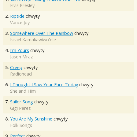
Elvis Presley
2.
Riptide
chwyty
Vance Joy
3.
Somewhere Over The Rainbow
chwyty
Israel Kamakawiwo'ole
4.
I'm Yours
chwyty
Jason Mraz
5.
Creep
chwyty
Radiohead
6.
I Thought I Saw Your Face Today
chwyty
She and Him
7.
Sailor Song
chwyty
Gigi Perez
8.
You Are My Sunshine
chwyty
Folk Songs
9.
Perfect
chwyty