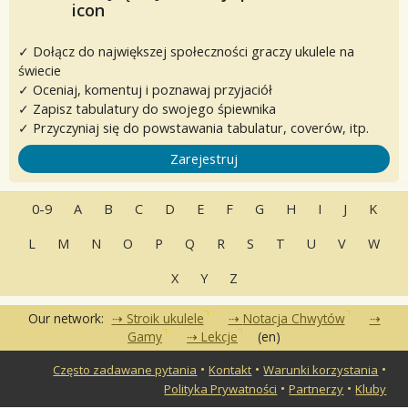
✓ Dołącz do największej społeczności graczy ukulele na
świecie
✓ Oceniaj, komentuj i poznawaj przyjaciół
✓ Zapisz tabulatury do swojego śpiewnika
✓ Przyczyniaj się do powstawania tabulatur, coverów, itp.
Zarejestruj
0-9
A
B
C
D
E
F
G
H
I
J
K
L
M
N
O
P
Q
R
S
T
U
V
W
X
Y
Z
Our network:
Stroik ukulele
Notacja Chwytów
Gamy
Lekcje
(en)
•
•
•
Często zadawane pytania
Kontakt
Warunki korzystania
•
•
Polityka Prywatności
Partnerzy
Kluby