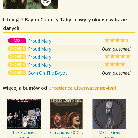
Istnieją
5
Bayou Country
Taby i chwyty ukulele w bazie
danych
MIX
Proud Mary
CHORDS
Proud Mary
Oceń piosenkę!
CHORDS
Proud Mary
CHORDS
Proud Mary
CHORDS
Born On The Bayou
Oceń piosenkę!
Więcej albumów od
Creedence Clearwater Revival
The Concert
Chronicle: 20 Greatest Hits
Mardi Gras