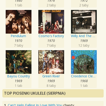
1980
1976
1972
1 tab
2 taby
2 taby
Pendulum
Cosmo's Factory
Willy And The Poor Boys
1970
1970
1969
7 taby
7 taby
12 taby
Bayou Country
Green River
Creedence Clearwater Revival
1969
1969
1968
1 tab
8 taby
1 tab
TOP PIOSENKI UKULELE (SIERPNIA)
1.
Can't Help Falling In Love With You
chwyty