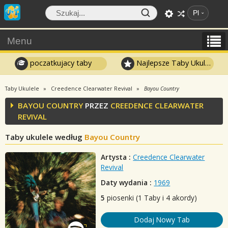
Pl
Menu
poczatkujacy taby
Najlepsze Taby Ukulele
Taby Ukulele
Creedence Clearwater Revival
Bayou Country
BAYOU COUNTRY
PRZEZ
CREEDENCE CLEARWATER
REVIVAL
Taby ukulele według
Bayou Country
Artysta :
Creedence Clearwater
Revival
Daty wydania :
1969
5
piosenki (1 Taby i 4 akordy)
Dodaj Nowy Tab