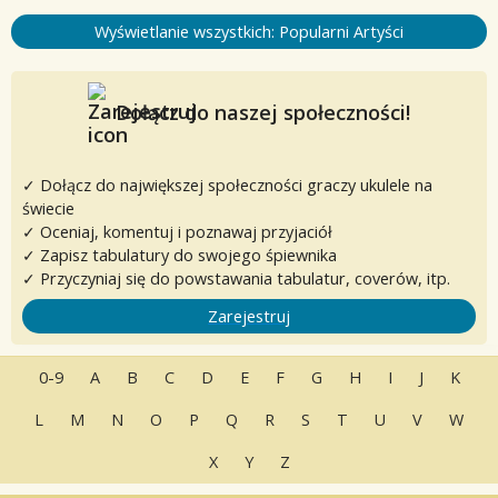
Wyświetlanie wszystkich: Popularni Artyści
Dołącz do naszej społeczności!
✓ Dołącz do największej społeczności graczy ukulele na
świecie
✓ Oceniaj, komentuj i poznawaj przyjaciół
✓ Zapisz tabulatury do swojego śpiewnika
✓ Przyczyniaj się do powstawania tabulatur, coverów, itp.
Zarejestruj
0-9
A
B
C
D
E
F
G
H
I
J
K
L
M
N
O
P
Q
R
S
T
U
V
W
X
Y
Z