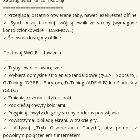
Zapisuj, Synchronizuj i Kopiuj!
========================
✓ Przeglądaj ostatnio otwierane taby, nawet jeżeli jesteś offline
✓ Synchronizuj i kopiuj swój śpiewnik ze strony (wymagane
konto członkowskie – DARMOWE)
✓ Śpiewnik dostępny offline
Dostosuj SWOJE Ustawienia
=======================
✓ Tryby lewo i praworęczne
✓ Wybierz domyślne strojenie: Standardowe (gCEA - Soprano),
G-Tuning (DGBE - Baryton), D-Tuning (ADF # B) lub Slack-Key
(GCEG)
✓ Zmieniaj rozmiar i styl czcionki
✓ Podkreślaj chwyty kolorami
✓ Przypinaj chwyty do góry strony podczas przewijania
✓ Powstrzymaj blokadę ekranu w trakcie gry,
✓ Aktywuj „Tryb Oszczędzania Danych”, aby pomóc z
powolnym połączeniem z Internetem