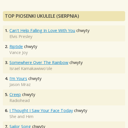
TOP PIOSENKI UKULELE (SIERPNIA)
1.
Can't Help Falling In Love With You
chwyty
Elvis Presley
2.
Riptide
chwyty
Vance Joy
3.
Somewhere Over The Rainbow
chwyty
Israel Kamakawiwo'ole
4.
I'm Yours
chwyty
Jason Mraz
5.
Creep
chwyty
Radiohead
6.
I Thought I Saw Your Face Today
chwyty
She and Him
7.
Sailor Song
chwyty