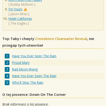
[
Bobby Mcferrin
]
I'm Yours
[
Jason Mraz
]
Hotel California
[
The Eagles
]
Top Taby i chwyty
Creedence Clearwater Revival
, nie
przegap tych utworów!
Have You Ever Seen The Rain
Proud Mary
Bad Moon Rising
Have You Ever Seen The Rain
Who'll Stop The Rain
O tej piosence: Down On The Corner
Brak informacji o tej piosence.