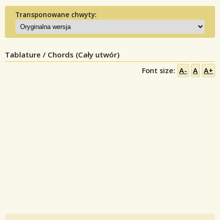
Transponowane chwyty:
Tablature / Chords (Cały utwór)
Font size:
A-
A
A+