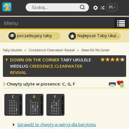
Pl
Menu
poczatkujacy taby
Najlepsze Taby Ukulele
Taby Ukulele
Creedence Clearwater Revival
Down On The Corner
DOWN ON THE CORNER
TABY UKULELE
WEDŁUG
CREEDENCE CLEARWATER
REVIVAL
3
Chwyty użyte w piosence
: C, G, F
Sprawdź te chwyty w wersji dla barytonu