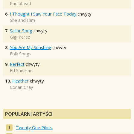
Radiohead
6.
I Thought I Saw Your Face Today
chwyty
She and Him
7.
Sailor Song
chwyty
Gigi Perez
8.
You Are My Sunshine
chwyty
Folk Songs
9.
Perfect
chwyty
Ed Sheeran
10.
Heather
chwyty
Conan Gray
POPULARNI ARTYŚCI
Twenty One Pilots