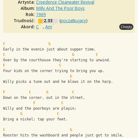
Artysta:
Creedence Clearwater Revival
Album:
Willy And The Poor Boys
Rok:
1969
Trudność:
2.33
(
poczatkujacy
)
Akord:
C
,
Am
Chwyty
C
G
Early in the evenin just about supper time,
C
G
C
Over by the courthouse they're starting to unwind.
F
C
Four kids on the corner trying to bring you up.
G
Willy picks a tune out and he blows it on the harp.
F
C
G
C
Down on the corner, out in the street,
F
C
Willy and the poorboys are playin;
G
C
Bring a nickel; tap your feet.
C
G
Rooster hits the washboard and people just got to smile,