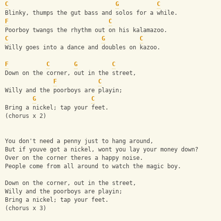
C
G
C
Blinky, thumps the gut bass and solos for a while.
F
C
Poorboy twangs the rhythm out on his kalamazoo.
C
G
C
Willy goes into a dance and doubles on kazoo.
F
C
G
C
Down on the corner, out in the street,
F
C
Willy and the poorboys are playin;
G
C
Bring a nickel; tap your feet.
(chorus x 2)
You don't need a penny just to hang around,
But if youve got a nickel, wont you lay your money down?
Over on the corner theres a happy noise.
People come from all around to watch the magic boy.
Down on the corner, out in the street,
Willy and the poorboys are playin;
Bring a nickel; tap your feet.
(chorus x 3)