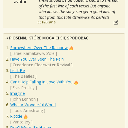
There should be an added C chord to the end
of the first line of each verse! But anyone
who knows the song can get a good idea of
that from this tab! Otherwise its perfect!
06 Feb 2016
PIOSENKI, KTÓRE MOGĄ CI SIĘ SPODOBAĆ
Somewhere Over The Rainbow
[
Israel Kamakawiwo'ole
]
Have You Ever Seen The Rain
[
Creedence Clearwater Revival
]
Let It Be
[
The Beatles
]
Can't Help Falling In Love With You
[
Elvis Presley
]
Imagine
[
John Lennon
]
What A Wonderful World
[
Louis Armstrong
]
Riptide
[
Vance Joy
]
Don't Worry Be Happy