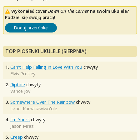
Wykonałeś cover
Down On The Corner
na swoim ukulele?
Podziel się swoją pracą!
Dodaj przeróbkę
TOP PIOSENKI UKULELE (SIERPNIA)
1.
Can't Help Falling In Love With You
chwyty
Elvis Presley
2.
Riptide
chwyty
Vance Joy
3.
Somewhere Over The Rainbow
chwyty
Israel Kamakawiwo'ole
4.
I'm Yours
chwyty
Jason Mraz
5.
Creep
chwyty