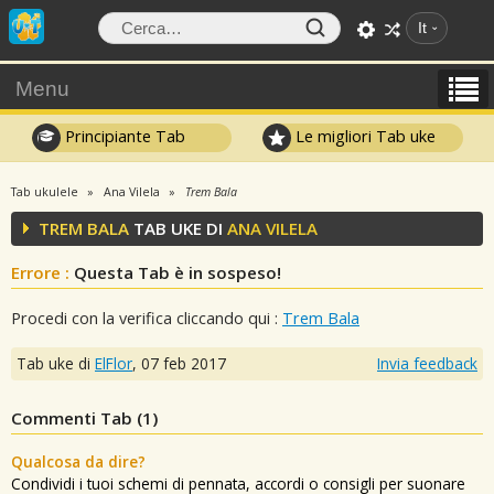
It
Menu
Principiante Tab
Le migliori Tab uke
Tab ukulele
Ana Vilela
Trem Bala
TREM BALA
TAB UKE DI
ANA VILELA
Errore :
Questa Tab è in sospeso!
Procedi con la verifica cliccando qui :
Trem Bala
Tab uke di
ElFlor
,
07 feb 2017
Invia feedback
Commenti Tab (
1
)
Qualcosa da dire?
Condividi i tuoi schemi di pennata, accordi o consigli per suonare