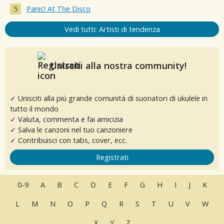
Panic! At The Disco
Vedi tutti: Artisti di tendenza
Unisciti alla nostra community!
✓ Unisciti alla più grande comunità di suonatori di ukulele in
tutto il mondo
✓ Valuta, commenta e fai amicizia
✓ Salva le canzoni nel tuo canzoniere
✓ Contribuisci con tabs, cover, ecc.
Registrati
0-9
A
B
C
D
E
F
G
H
I
J
K
L
M
N
O
P
Q
R
S
T
U
V
W
X
Y
Z