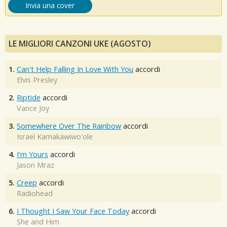
Invia una cover
LE MIGLIORI CANZONI UKE (AGOSTO)
1.
Can't Help Falling In Love With You
accordi
Elvis Presley
2.
Riptide
accordi
Vance Joy
3.
Somewhere Over The Rainbow
accordi
Israel Kamakawiwo'ole
4.
I'm Yours
accordi
Jason Mraz
5.
Creep
accordi
Radiohead
6.
I Thought I Saw Your Face Today
accordi
She and Him