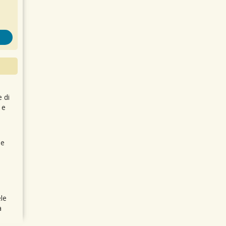
e di
 e
 e
le
a