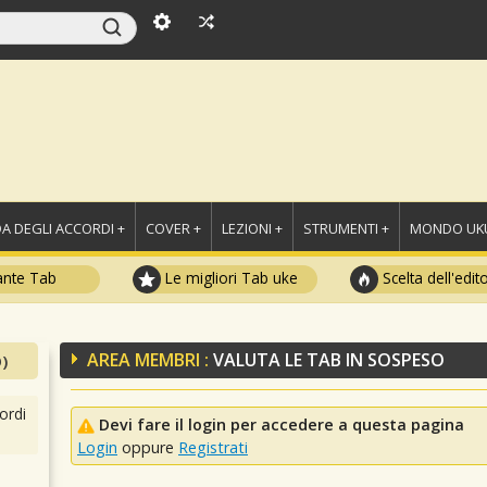
A DEGLI ACCORDI +
COVER +
LEZIONI +
STRUMENTI +
MONDO UKU
ante Tab
Le migliori Tab uke
Scelta dell'edit
AREA MEMBRI :
VALUTA LE TAB IN SOSPESO
)
ordi
Devi fare il login per accedere a questa pagina
Login
oppure
Registrati