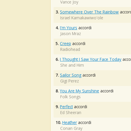
Vance Joy
3.
Somewhere Over The Rainbow
accord
Israel Kamakawiwo'ole
4.
I'm Yours
accordi
Jason Mraz
5.
Creep
accordi
Radiohead
6.
I Thought I Saw Your Face Today
acco
She and Him
7.
Sailor Song
accordi
Gigi Perez
8.
You Are My Sunshine
accordi
Folk Songs
9.
Perfect
accordi
Ed Sheeran
10.
Heather
accordi
Conan Gray