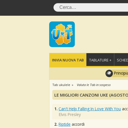
INVIA NUOVA TAB
TABLATURE +
SCHED
Principi
Tab ukulele
Valuta le Tab in sospeso
LE MIGLIORI CANZONI UKE (AGOSTO
1.
Can't Help Falling In Love With You
acc
Elvis Presley
2.
Riptide
accordi