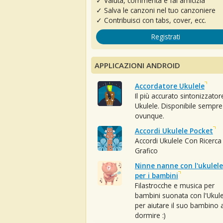
✓ Valuta, commenta e fai amicizia
✓ Salva le canzoni nel tuo canzoniere
✓ Contribuisci con tabs, cover, ecc.
Registrati
APPLICAZIONI ANDROID
Accordatore Ukulele
Il più accurato sintonizzator
Ukulele. Disponibile sempre
ovunque.
Accordi Ukulele Pocket
Accordi Ukulele Con Ricerca
Grafico
Ninne nanne con l'ukulele
per i bambini
Filastrocche e musica per
bambini suonata con l'Ukule
per aiutare il suo bambino 
dormire :)