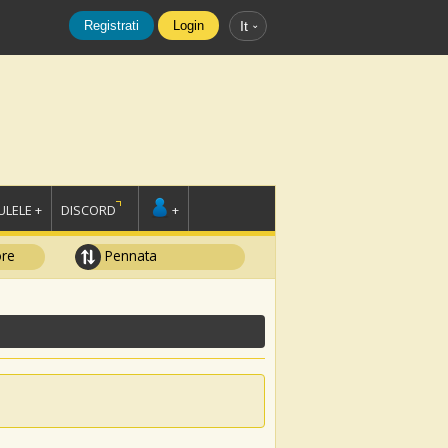
Registrati
Login
It
LELE +
DISCORD
+
ore
Pennata