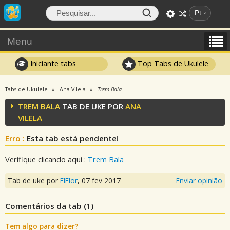
Pt
Menu
Iniciante tabs
Top Tabs de Ukulele
Tabs de Ukulele
Ana Vilela
Trem Bala
TREM BALA
TAB DE UKE POR
ANA
VILELA
Erro :
Esta tab está pendente!
Verifique clicando aqui :
Trem Bala
Tab de uke por
ElFlor
,
07 fev 2017
Enviar opinião
Comentários da tab (
1
)
Tem algo para dizer?