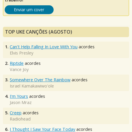
Enviar um cover
TOP UKE CANÇÕES (AGOSTO)
1.
Can't Help Falling In Love With You
acordes
Elvis Presley
2.
Riptide
acordes
Vance Joy
3.
Somewhere Over The Rainbow
acordes
Israel Kamakawiwo'ole
4.
I'm Yours
acordes
Jason Mraz
5.
Creep
acordes
Radiohead
6.
I Thought I Saw Your Face Today
acordes