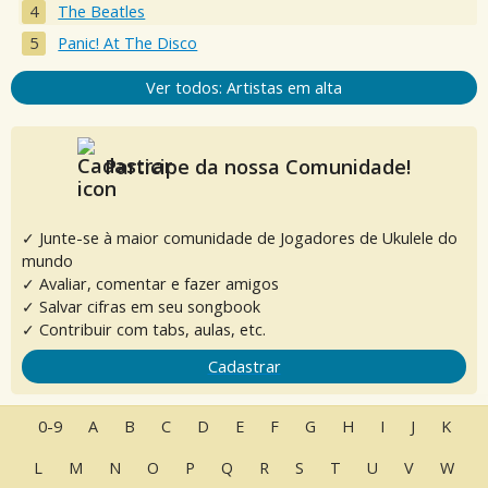
The Beatles
Panic! At The Disco
Ver todos: Artistas em alta
Participe da nossa Comunidade!
✓ Junte-se à maior comunidade de Jogadores de Ukulele do
mundo
✓ Avaliar, comentar e fazer amigos
✓ Salvar cifras em seu songbook
✓ Contribuir com tabs, aulas, etc.
Cadastrar
0-9
A
B
C
D
E
F
G
H
I
J
K
L
M
N
O
P
Q
R
S
T
U
V
W