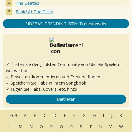
The Beatles
Panic! At The Disco
SIDEBAR_TRENDING_BTN: Trendkünstler
Beitreten!
✓ Treten Sie der größten Community von Ukulele-Spielern
weltweit bei
✓ Bewerten, kommentieren und Freunde finden
✓ Speichern Sie Tabs in Ihrem Songbook
✓ Fügen Sie Tabs, Covers, etc. hinzu
Beitreten
0-9
A
B
C
D
E
F
G
H
I
J
K
L
M
N
O
P
Q
R
S
T
U
V
W