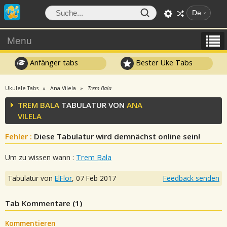
De
Menu
Anfänger tabs
Bester Uke Tabs
Ukulele Tabs
Ana Vilela
Trem Bala
TREM BALA
TABULATUR VON
ANA
VILELA
Fehler :
Diese Tabulatur wird demnächst online sein!
Um zu wissen wann :
Trem Bala
Tabulatur von
ElFlor
,
07 Feb 2017
Feedback senden
Tab Kommentare (
1
)
Kommentieren