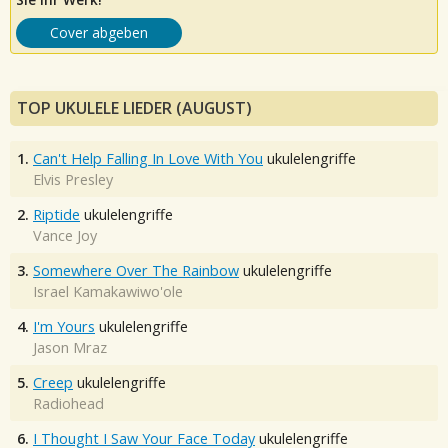
Cover abgeben
TOP UKULELE LIEDER (AUGUST)
1.
Can't Help Falling In Love With You
ukulelengriffe
Elvis Presley
2.
Riptide
ukulelengriffe
Vance Joy
3.
Somewhere Over The Rainbow
ukulelengriffe
Israel Kamakawiwo'ole
4.
I'm Yours
ukulelengriffe
Jason Mraz
5.
Creep
ukulelengriffe
Radiohead
6.
I Thought I Saw Your Face Today
ukulelengriffe