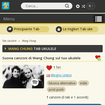
It
Menu
Principiante Tab
Le migliori Tab uke
Tab ukulele
Wang Chung
WANG CHUNG
TAB UKULELE
Suona canzoni di Wang Chung sul tuo ukulele
1
fan
(
Regno Unito
)
Musica alternativa
indie
post-punk
1
canzoni (0 tab e 1 accordi)