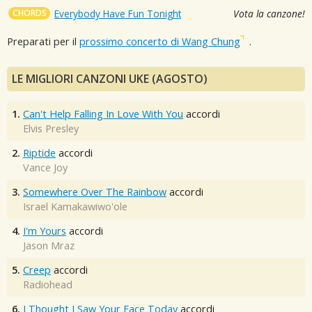
CHORDS
Everybody Have Fun Tonight
Vota la canzone!
Preparati per il
prossimo concerto di Wang Chung
.
LE MIGLIORI CANZONI UKE (AGOSTO)
1.
Can't Help Falling In Love With You
accordi
Elvis Presley
2.
Riptide
accordi
Vance Joy
3.
Somewhere Over The Rainbow
accordi
Israel Kamakawiwo'ole
4.
I'm Yours
accordi
Jason Mraz
5.
Creep
accordi
Radiohead
6.
I Thought I Saw Your Face Today
accordi