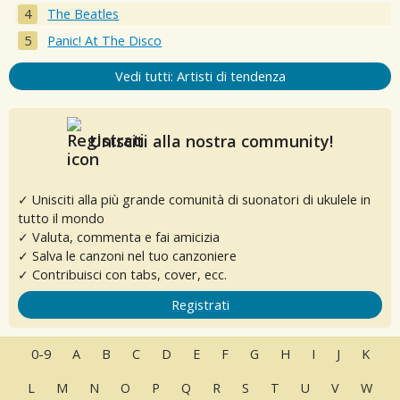
The Beatles
Panic! At The Disco
Vedi tutti: Artisti di tendenza
Unisciti alla nostra community!
✓ Unisciti alla più grande comunità di suonatori di ukulele in
tutto il mondo
✓ Valuta, commenta e fai amicizia
✓ Salva le canzoni nel tuo canzoniere
✓ Contribuisci con tabs, cover, ecc.
Registrati
0-9
A
B
C
D
E
F
G
H
I
J
K
L
M
N
O
P
Q
R
S
T
U
V
W