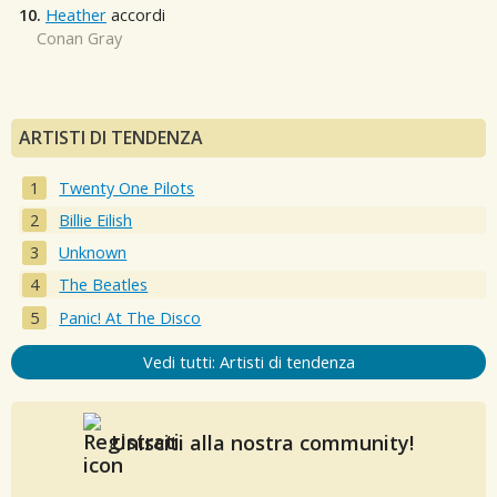
10.
Heather
accordi
Conan Gray
ARTISTI DI TENDENZA
Twenty One Pilots
Billie Eilish
Unknown
The Beatles
Panic! At The Disco
Vedi tutti: Artisti di tendenza
Unisciti alla nostra community!