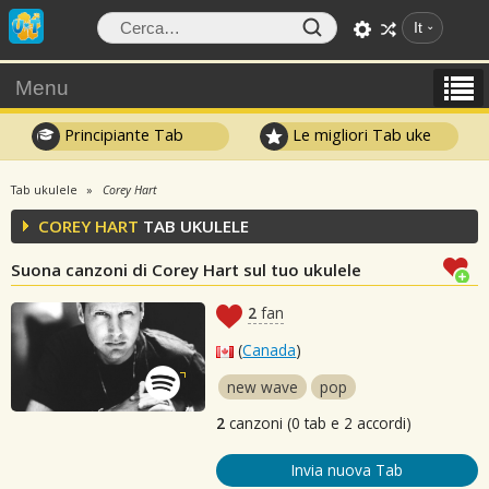
It
Menu
Principiante Tab
Le migliori Tab uke
Tab ukulele
Corey Hart
COREY HART
TAB UKULELE
Suona canzoni di Corey Hart sul tuo ukulele
2
fan
(
Canada
)
new wave
pop
2
canzoni (0 tab e 2 accordi)
Invia nuova Tab