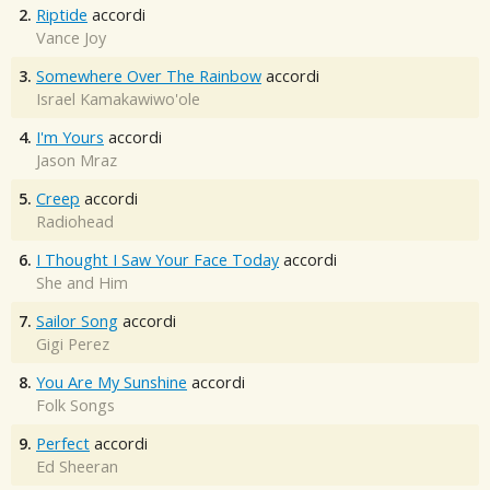
2.
Riptide
accordi
Vance Joy
3.
Somewhere Over The Rainbow
accordi
Israel Kamakawiwo'ole
4.
I'm Yours
accordi
Jason Mraz
5.
Creep
accordi
Radiohead
6.
I Thought I Saw Your Face Today
accordi
She and Him
7.
Sailor Song
accordi
Gigi Perez
8.
You Are My Sunshine
accordi
Folk Songs
9.
Perfect
accordi
Ed Sheeran