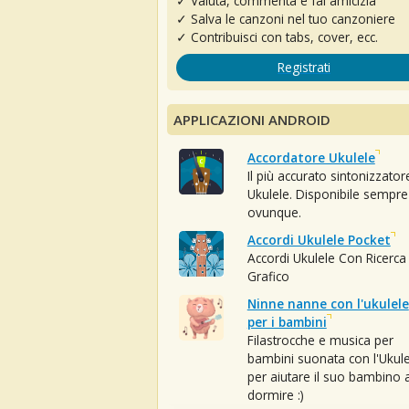
✓ Valuta, commenta e fai amicizia
✓ Salva le canzoni nel tuo canzoniere
✓ Contribuisci con tabs, cover, ecc.
Registrati
APPLICAZIONI ANDROID
Accordatore Ukulele
Il più accurato sintonizzator
Ukulele. Disponibile sempre
ovunque.
Accordi Ukulele Pocket
Accordi Ukulele Con Ricerca
Grafico
Ninne nanne con l'ukulele
per i bambini
Filastrocche e musica per
bambini suonata con l'Ukule
per aiutare il suo bambino 
dormire :)