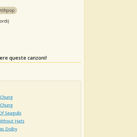
ynthpop
ordi)
dere queste canzoni!
 Chung
Chung
Of Seagulls
ithout Hats
s Dolby