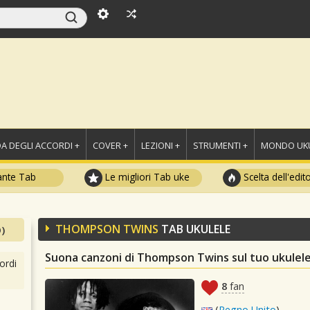
A DEGLI ACCORDI +
COVER +
LEZIONI +
STRUMENTI +
MONDO UKU
ante Tab
Le migliori Tab uke
Scelta dell'edit
THOMPSON TWINS
TAB UKULELE
)
Suona canzoni di Thompson Twins sul tuo ukulel
ordi
8
fan
(
Regno Unito
)