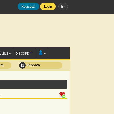
Registrati
Login
It
LELE +
DISCORD
+
ore
Pennata
e