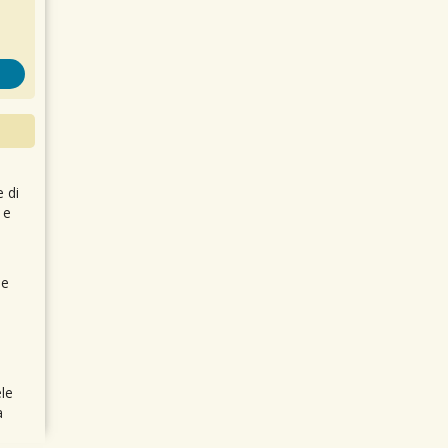
e di
 e
 e
le
a