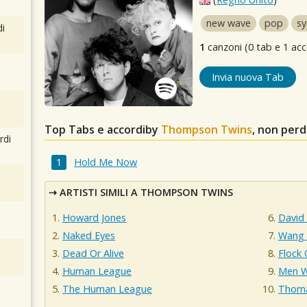
new wave
pop
s
i
1
canzoni (0 tab e 1 acc
Invia nuova Tab
Top Tabs e accordiby
Thompson Twins
, non per
rdi
Hold Me Now
ARTISTI SIMILI A THOMPSON TWINS
Howard Jones
David
Naked Eyes
Wang 
Dead Or Alive
Flock 
Human League
Men W
The Human League
Thoma