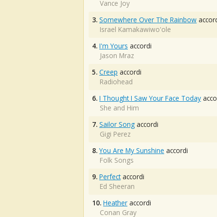
Vance Joy
3.
Somewhere Over The Rainbow
accord
Israel Kamakawiwo'ole
4.
I'm Yours
accordi
Jason Mraz
5.
Creep
accordi
Radiohead
6.
I Thought I Saw Your Face Today
acco
She and Him
7.
Sailor Song
accordi
Gigi Perez
8.
You Are My Sunshine
accordi
Folk Songs
9.
Perfect
accordi
Ed Sheeran
10.
Heather
accordi
Conan Gray