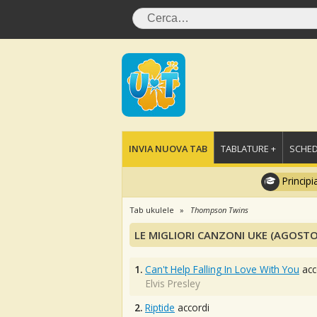
INVIA NUOVA TAB
TABLATURE +
SCHED
Principi
Tab ukulele
Thompson Twins
LE MIGLIORI CANZONI UKE (AGOSTO
1.
Can't Help Falling In Love With You
acc
Elvis Presley
2.
Riptide
accordi