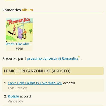
Romantics
Album
What I Like About You
1990
Preparati per il
prossimo concerto di Romantics
.
LE MIGLIORI CANZONI UKE (AGOSTO)
1.
Can't Help Falling In Love With You
accordi
Elvis Presley
2.
Riptide
accordi
Vance Joy