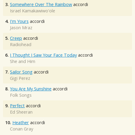
3.
Somewhere Over The Rainbow
accordi
Israel Kamakawiwo'ole
4.
I'm Yours
accordi
Jason Mraz
5.
Creep
accordi
Radiohead
6.
I Thought I Saw Your Face Today
accordi
She and Him
7.
Sailor Song
accordi
Gigi Perez
8.
You Are My Sunshine
accordi
Folk Songs
9.
Perfect
accordi
Ed Sheeran
10.
Heather
accordi
Conan Gray