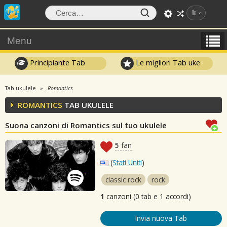
It
Menu
Principiante Tab
Le migliori Tab uke
Tab ukulele
Romantics
ROMANTICS
TAB UKULELE
Suona canzoni di Romantics sul tuo ukulele
5
fan
(
Stati Uniti
)
classic rock
rock
1
canzoni (0 tab e 1 accordi)
Invia nuova Tab