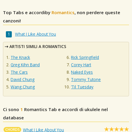
Top Tabs e accordiby
Romantics
, non perdere queste
canzoni!
What I Like About You
ARTISTI SIMILI A ROMANTICS
The Knack
Rick Springfield
Greg Kihn Band
Corey Hart
The Cars
Naked Eyes
David Chung
Tommy Tutone
Wang Chung
’Til Tuesday
Ci sono
1
Romantics
Tab e accordi di ukulele nel
database
CHORDS
What I Like About You