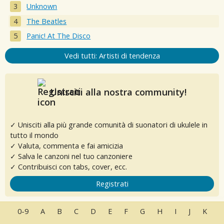
Unknown
The Beatles
Panic! At The Disco
Vedi tutti: Artisti di tendenza
Unisciti alla nostra community!
✓ Unisciti alla più grande comunità di suonatori di ukulele in
tutto il mondo
✓ Valuta, commenta e fai amicizia
✓ Salva le canzoni nel tuo canzoniere
✓ Contribuisci con tabs, cover, ecc.
Registrati
0-9
A
B
C
D
E
F
G
H
I
J
K