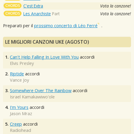
CHORDS
C'est Extra
Vota la canzone!
CHORDS
Les Anarchiste
Part
Vota la canzone!
Preparati per il
prossimo concerto di Léo Ferré
.
LE MIGLIORI CANZONI UKE (AGOSTO)
1.
Can't Help Falling In Love With You
accordi
Elvis Presley
2.
Riptide
accordi
Vance Joy
3.
Somewhere Over The Rainbow
accordi
Israel Kamakawiwo'ole
4.
I'm Yours
accordi
Jason Mraz
5.
Creep
accordi
Radiohead