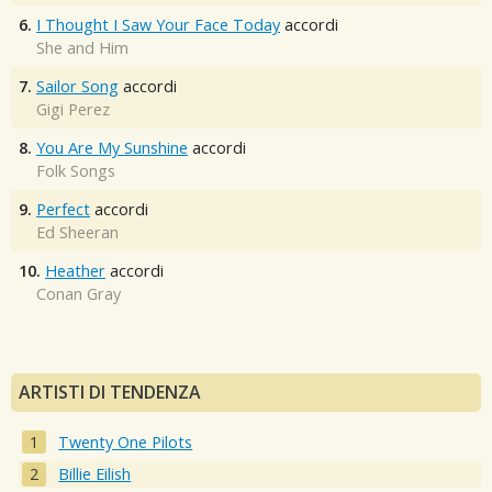
6.
I Thought I Saw Your Face Today
accordi
She and Him
7.
Sailor Song
accordi
Gigi Perez
8.
You Are My Sunshine
accordi
Folk Songs
9.
Perfect
accordi
Ed Sheeran
10.
Heather
accordi
Conan Gray
ARTISTI DI TENDENZA
Twenty One Pilots
Billie Eilish