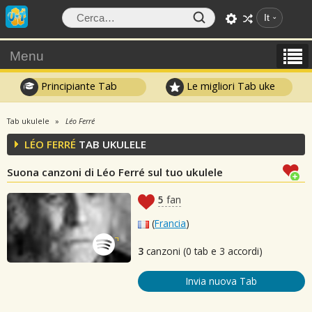
It
Menu
Principiante Tab
Le migliori Tab uke
Tab ukulele
Léo Ferré
LÉO FERRÉ
TAB UKULELE
Suona canzoni di Léo Ferré sul tuo ukulele
5
fan
(
Francia
)
3
canzoni (0 tab e 3 accordi)
Invia nuova Tab