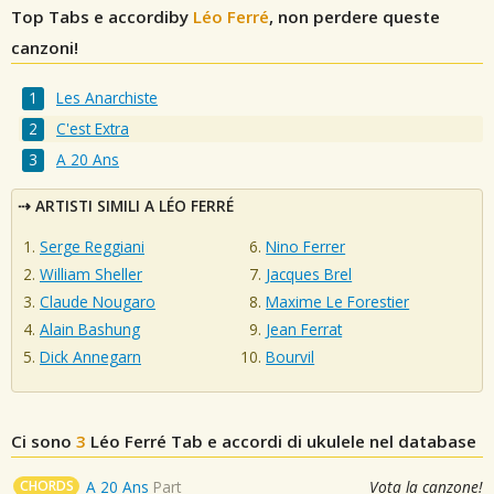
Top Tabs e accordiby
Léo Ferré
, non perdere queste
canzoni!
Les Anarchiste
C'est Extra
A 20 Ans
ARTISTI SIMILI A LÉO FERRÉ
Serge Reggiani
Nino Ferrer
William Sheller
Jacques Brel
Claude Nougaro
Maxime Le Forestier
Alain Bashung
Jean Ferrat
Dick Annegarn
Bourvil
Ci sono
3
Léo Ferré
Tab e accordi di ukulele nel database
CHORDS
A 20 Ans
Part
Vota la canzone!