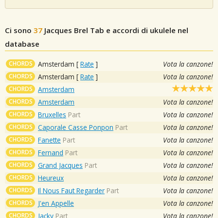
Ci sono
37
Jacques Brel
Tab e accordi di ukulele nel
database
CHORDS
Amsterdam
[
Rate
]
Vota la canzone!
CHORDS
Amsterdam
[
Rate
]
Vota la canzone!
CHORDS
Amsterdam
CHORDS
Amsterdam
Vota la canzone!
CHORDS
Bruxelles
Part
Vota la canzone!
CHORDS
Caporale Casse Ponpon
Part
Vota la canzone!
CHORDS
Fanette
Part
Vota la canzone!
CHORDS
Fernand
Part
Vota la canzone!
CHORDS
Grand Jacques
Part
Vota la canzone!
CHORDS
Heureux
Vota la canzone!
CHORDS
Il Nous Faut Regarder
Part
Vota la canzone!
CHORDS
J'en Appelle
Vota la canzone!
CHORDS
Jacky
Part
Vota la canzone!