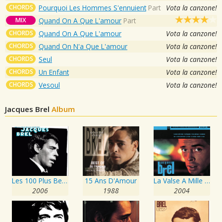
CHORDS
Pourquoi Les Hommes S'ennuient
Part
Vota la canzone!
MIX
Quand On A Que L'amour
Part
CHORDS
Quand On A Que L'amour
Vota la canzone!
CHORDS
Quand On N'a Que L'amour
Vota la canzone!
CHORDS
Seul
Vota la canzone!
CHORDS
Un Enfant
Vota la canzone!
CHORDS
Vesoul
Vota la canzone!
Jacques Brel
Album
Les 100 Plus Belles Chansons
15 Ans D'Amour
La Valse A Mille Temps
2006
1988
2004