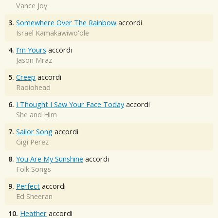
Vance Joy
3.
Somewhere Over The Rainbow
accordi
Israel Kamakawiwo'ole
4.
I'm Yours
accordi
Jason Mraz
5.
Creep
accordi
Radiohead
6.
I Thought I Saw Your Face Today
accordi
She and Him
7.
Sailor Song
accordi
Gigi Perez
8.
You Are My Sunshine
accordi
Folk Songs
9.
Perfect
accordi
Ed Sheeran
10.
Heather
accordi