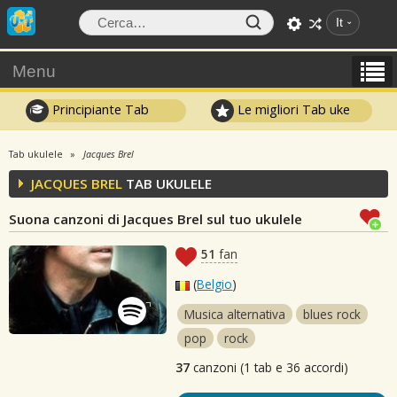
It
Menu
Principiante Tab
Le migliori Tab uke
Tab ukulele
Jacques Brel
JACQUES BREL
TAB UKULELE
Suona canzoni di Jacques Brel sul tuo ukulele
51
fan
(
Belgio
)
Musica alternativa
blues rock
pop
rock
37
canzoni (1 tab e 36 accordi)