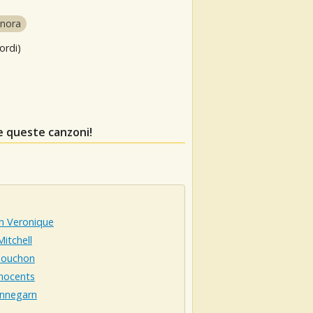
onora
ordi)
e queste canzoni!
n Veronique
itchell
 Souchon
nnocents
Annegarn