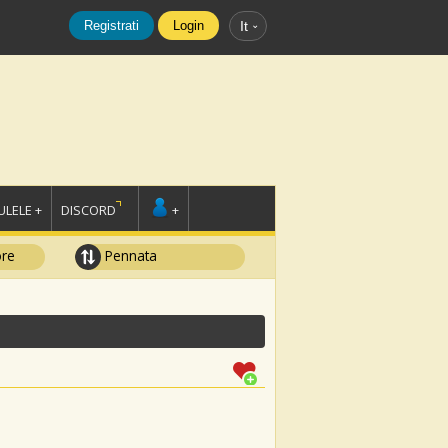
Registrati
Login
It
LELE +
DISCORD
+
ore
Pennata