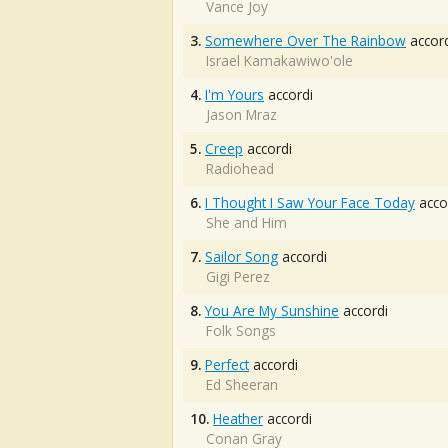
Vance Joy
3.
Somewhere Over The Rainbow
accord
Israel Kamakawiwo'ole
4.
I'm Yours
accordi
Jason Mraz
5.
Creep
accordi
Radiohead
6.
I Thought I Saw Your Face Today
acco
She and Him
7.
Sailor Song
accordi
Gigi Perez
8.
You Are My Sunshine
accordi
Folk Songs
9.
Perfect
accordi
Ed Sheeran
10.
Heather
accordi
Conan Gray