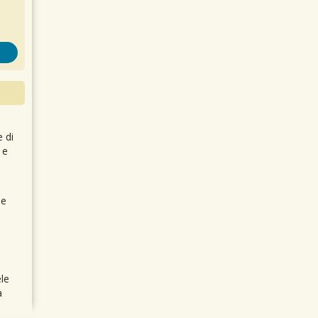
e di
 e
 e
le
a