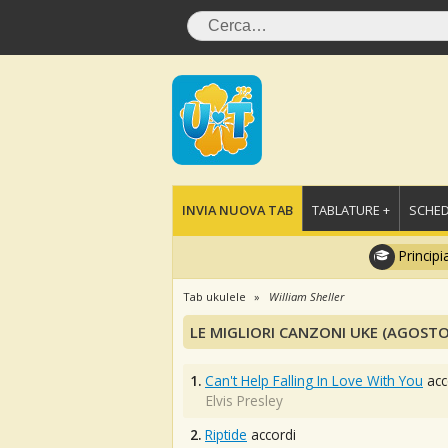
INVIA NUOVA TAB
TABLATURE +
SCHED
Principi
Tab ukulele
William Sheller
LE MIGLIORI CANZONI UKE (AGOSTO
1.
Can't Help Falling In Love With You
acc
Elvis Presley
2.
Riptide
accordi