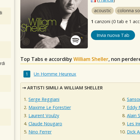
acoustic
colonna s
i
1
canzoni (0 tab e 1 acc
Invia nuova Tab
Top Tabs e accordiby
William Sheller
, non perder
rdi
Un Homme Heureux
ARTISTI SIMILI A WILLIAM SHELLER
Serge Reggiani
Sanso
Maxime Le Forestier
Eddy M
Laurent Voulzy
Alain
Claude Nougaro
Les I
Nino Ferrer
Dick 