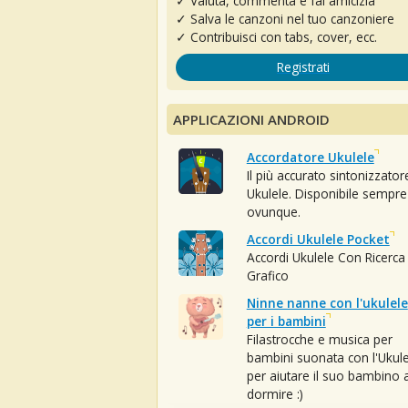
✓ Valuta, commenta e fai amicizia
✓ Salva le canzoni nel tuo canzoniere
✓ Contribuisci con tabs, cover, ecc.
Registrati
APPLICAZIONI ANDROID
Accordatore Ukulele
Il più accurato sintonizzator
Ukulele. Disponibile sempre
ovunque.
Accordi Ukulele Pocket
Accordi Ukulele Con Ricerca
Grafico
Ninne nanne con l'ukulele
per i bambini
Filastrocche e musica per
bambini suonata con l'Ukule
per aiutare il suo bambino 
dormire :)