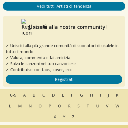
Vedi tutti: Artisti di tendenza
Unisciti alla nostra community!
✓ Unisciti alla più grande comunità di suonatori di ukulele in
tutto il mondo
✓ Valuta, commenta e fai amicizia
✓ Salva le canzoni nel tuo canzoniere
✓ Contribuisci con tabs, cover, ecc.
Registrati
0-9
A
B
C
D
E
F
G
H
I
J
K
L
M
N
O
P
Q
R
S
T
U
V
W
X
Y
Z