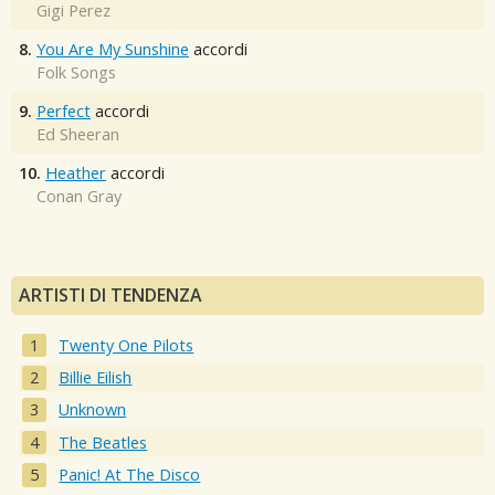
Gigi Perez
8.
You Are My Sunshine
accordi
Folk Songs
9.
Perfect
accordi
Ed Sheeran
10.
Heather
accordi
Conan Gray
ARTISTI DI TENDENZA
Twenty One Pilots
Billie Eilish
Unknown
The Beatles
Panic! At The Disco