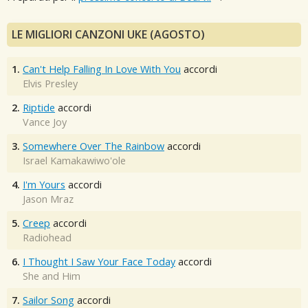
LE MIGLIORI CANZONI UKE (AGOSTO)
1.
Can't Help Falling In Love With You
accordi
Elvis Presley
2.
Riptide
accordi
Vance Joy
3.
Somewhere Over The Rainbow
accordi
Israel Kamakawiwo'ole
4.
I'm Yours
accordi
Jason Mraz
5.
Creep
accordi
Radiohead
6.
I Thought I Saw Your Face Today
accordi
She and Him
7.
Sailor Song
accordi