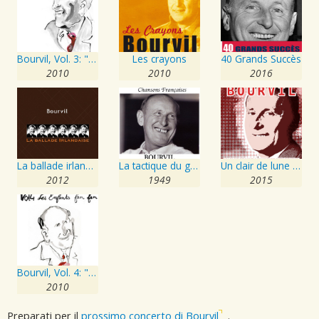
Bourvil, Vol. 3: "Pstt!"
Les crayons
40 Grands Succès
2010
2010
2016
La ballade irlandaise
La tactique du gendarme
Un clair de lune à Maubeuge avec Bourvil
2012
1949
2015
Bourvil, Vol. 4: "Les enfants fan fan"
2010
Preparati per il
prossimo concerto di Bourvil
.