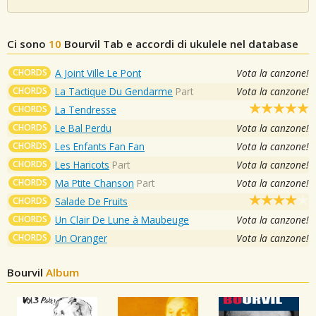
Ci sono
10
Bourvil
Tab e accordi di ukulele nel database
CHORDS
A Joint Ville Le Pont
Vota la canzone!
CHORDS
La Tactique Du Gendarme
Part
Vota la canzone!
CHORDS
La Tendresse
CHORDS
Le Bal Perdu
Vota la canzone!
CHORDS
Les Enfants Fan Fan
Vota la canzone!
CHORDS
Les Haricots
Part
Vota la canzone!
CHORDS
Ma Ptite Chanson
Part
Vota la canzone!
CHORDS
Salade De Fruits
CHORDS
Un Clair De Lune à Maubeuge
Vota la canzone!
CHORDS
Un Oranger
Vota la canzone!
Bourvil
Album