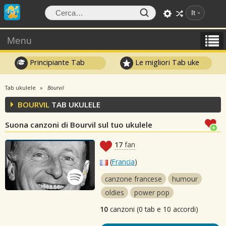
It
Menu
Principiante Tab
Le migliori Tab uke
Tab ukulele
Bourvil
BOURVIL
TAB UKULELE
Suona canzoni di Bourvil sul tuo ukulele
17
fan
(
Francia
)
canzone francese
humour
oldies
power pop
10
canzoni (0 tab e 10 accordi)