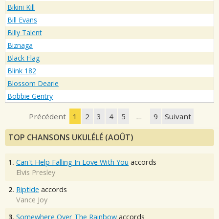
Bikini Kill
Bill Evans
Billy Talent
Biznaga
Black Flag
Blink 182
Blossom Dearie
Bobbie Gentry
Précédent
1
2
3
4
5
…
9
Suivant
TOP CHANSONS UKULÉLÉ (AOÛT)
1.
Can't Help Falling In Love With You
accords
Elvis Presley
2.
Riptide
accords
Vance Joy
3.
Somewhere Over The Rainbow
accords