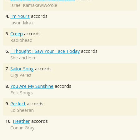
Israel Kamakawiwo'ole
4.
I'm Yours
accords
Jason Mraz
5.
Creep
accords
Radiohead
6.
I Thought I Saw Your Face Today
accords
She and Him
7.
Sailor Song
accords
Gigi Perez
8.
You Are My Sunshine
accords
Folk Songs
9.
Perfect
accords
Ed Sheeran
10.
Heather
accords
Conan Gray