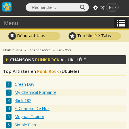
Fr
Menu
Débutant tabs
Top Ukulélé Tabs
Ukulélé Tabs
Tabs par genre
Punk Rock
CHANSONS
PUNK ROCK
AU UKULÉLÉ
Top Artistes en
Punk Rock
(Ukulélé)
Green Day
My Chemical Romance
Blink 182
El Cuarteto De Nos
Meghan Trainor
Simple Plan