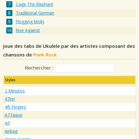
Cage The Elephant
Traditional German
Flogging Molly
Rise Against
Joue des tabs de Ukulele par des artistes composant des
chansons de
Punk Rock
Rechercher :
Styles
2 Minutos
47ter
4ft Fingers
A77aque
Afi
Airbag