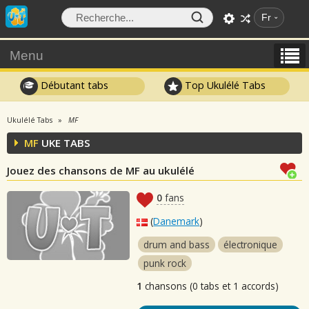
Fr
Menu
Débutant tabs
Top Ukulélé Tabs
Ukulélé Tabs
MF
MF
UKE TABS
Jouez des chansons de MF au ukulélé
0
fans
(
Danemark
)
drum and bass
électronique
punk rock
1
chansons (0 tabs et 1 accords)