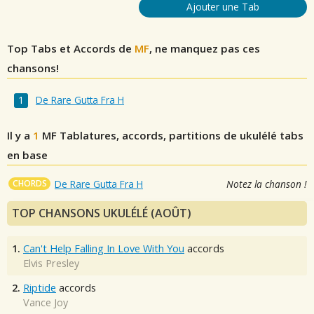
Ajouter une Tab
Top Tabs et Accords de
MF
, ne manquez pas ces
chansons!
De Rare Gutta Fra H
Il y a
1
MF
Tablatures, accords, partitions de ukulélé tabs
en base
CHORDS
De Rare Gutta Fra H
Notez la chanson !
TOP CHANSONS UKULÉLÉ (AOÛT)
1.
Can't Help Falling In Love With You
accords
Elvis Presley
2.
Riptide
accords
Vance Joy