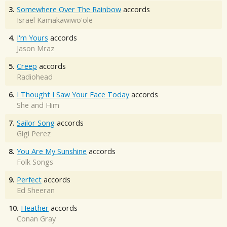
3.
Somewhere Over The Rainbow
accords
Israel Kamakawiwo'ole
4.
I'm Yours
accords
Jason Mraz
5.
Creep
accords
Radiohead
6.
I Thought I Saw Your Face Today
accords
She and Him
7.
Sailor Song
accords
Gigi Perez
8.
You Are My Sunshine
accords
Folk Songs
9.
Perfect
accords
Ed Sheeran
10.
Heather
accords
Conan Gray