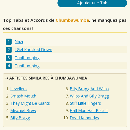
Ajouter une Tab
Top Tabs et Accords de
Chumbawumba
, ne manquez pas
ces chansons!
Nazi
I Get Knocked Down
Tubthumping
Tubthumping
ARTISTES SIMILAIRES À CHUMBAWUMBA
Levellers
Billy Bragg And Wilco
Smash Mouth
Wilco And Billy Bragg
They Might Be Giants
Stiff Little Fingers
Mischief Brew
Half Man Half Biscuit
Billy Bragg
Dead Kennedys