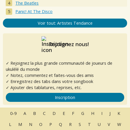
The Beatles
Panic! At The Disco
Voir tout: Artistes Tendance
Rejoignez nous!
✓ Rejoignez la plus grande communauté de joueurs de
ukulélé du monde
✓ Notez, commentez et faites-vous des amis
✓ Enregistrez des tabs dans votre songbook
✓ Ajouter des tablatures, reprises, etc.
Inscription
0-9
A
B
C
D
E
F
G
H
I
J
K
L
M
N
O
P
Q
R
S
T
U
V
W