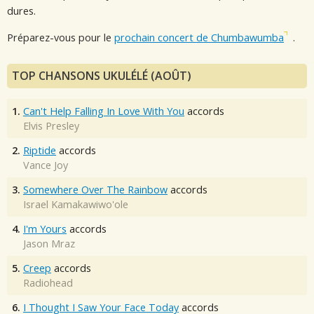
dures.
Préparez-vous pour le
prochain concert de Chumbawumba
.
TOP CHANSONS UKULÉLÉ (AOÛT)
1.
Can't Help Falling In Love With You
accords
Elvis Presley
2.
Riptide
accords
Vance Joy
3.
Somewhere Over The Rainbow
accords
Israel Kamakawiwo'ole
4.
I'm Yours
accords
Jason Mraz
5.
Creep
accords
Radiohead
6.
I Thought I Saw Your Face Today
accords