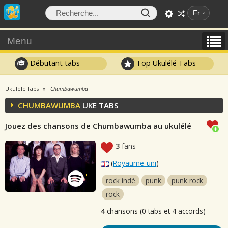
Fr
Menu
Débutant tabs
Top Ukulélé Tabs
Ukulélé Tabs
Chumbawumba
CHUMBAWUMBA
UKE TABS
Jouez des chansons de Chumbawumba au ukulélé
3
fans
(
Royaume-uni
)
rock indé
punk
punk rock
rock
4
chansons (0 tabs et 4 accords)