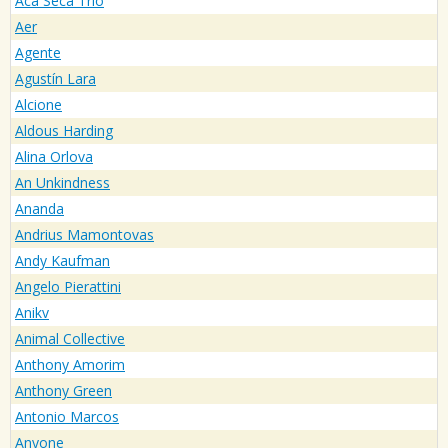
Aca Seca Trío
Aer
Agente
Agustín Lara
Alcione
Aldous Harding
Alina Orlova
An Unkindness
Ananda
Andrius Mamontovas
Andy Kaufman
Angelo Pierattini
Anikv
Animal Collective
Anthony Amorim
Anthony Green
Antonio Marcos
Anyone