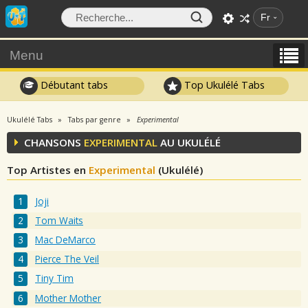
Fr
Menu
Débutant tabs
Top Ukulélé Tabs
Ukulélé Tabs
Tabs par genre
Experimental
CHANSONS
EXPERIMENTAL
AU UKULÉLÉ
Top Artistes en
Experimental
(Ukulélé)
Joji
Tom Waits
Mac DeMarco
Pierce The Veil
Tiny Tim
Mother Mother