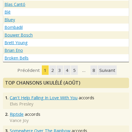
Blas Cantó
Blé
Bluey
Bombadil
Bouwer Bosch
Brett Young
Brian Eno
Broken Bells
Précédent
1
2
3
4
5
…
8
Suivant
TOP CHANSONS UKULÉLÉ (AOÛT)
1.
Can't Help Falling In Love With You
accords
Elvis Presley
2.
Riptide
accords
Vance Joy
3.
Somewhere Over The Rainbow
accords