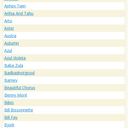
Aphex Twin
Arihia And Tahu
Arto
Aster
Austra
Autumn
Azul
Azul Violeta
Baba Zula
Badbadnotgood
Barney
Beautiful Chorus
Benny Moré
Bibio
Bill Bissonnette
Bill Fay
Bjork