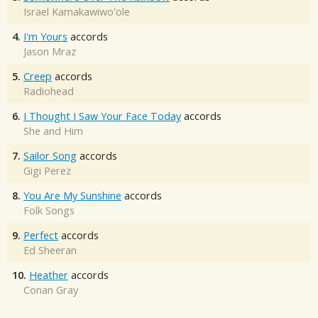
Israel Kamakawiwo'ole
4.
I'm Yours
accords
Jason Mraz
5.
Creep
accords
Radiohead
6.
I Thought I Saw Your Face Today
accords
She and Him
7.
Sailor Song
accords
Gigi Perez
8.
You Are My Sunshine
accords
Folk Songs
9.
Perfect
accords
Ed Sheeran
10.
Heather
accords
Conan Gray