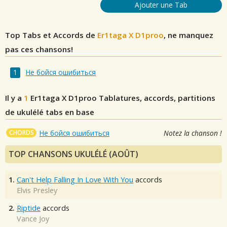
Ajouter une Tab
Top Tabs et Accords de
Er1taga X D1proo
, ne manquez
pas ces chansons!
Не бойся ошибиться
Il y a
1
Er1taga X D1proo
Tablatures, accords, partitions
de ukulélé tabs en base
CHORDS
Не бойся ошибиться
Notez la chanson !
TOP CHANSONS UKULÉLÉ (AOÛT)
1.
Can't Help Falling In Love With You
accords
Elvis Presley
2.
Riptide
accords
Vance Joy