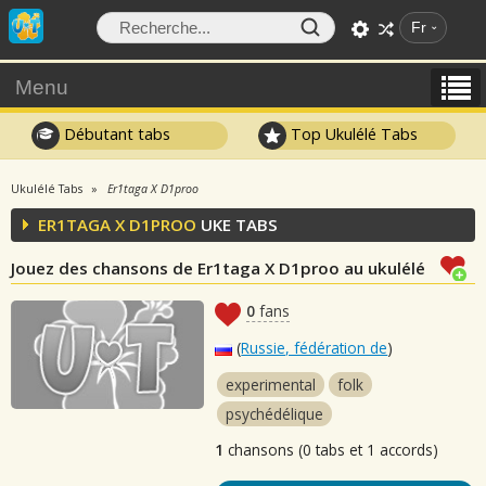
Fr
Menu
Débutant tabs
Top Ukulélé Tabs
Ukulélé Tabs
Er1taga X D1proo
ER1TAGA X D1PROO
UKE TABS
Jouez des chansons de Er1taga X D1proo au ukulélé
0
fans
(
Russie, fédération de
)
experimental
folk
psychédélique
1
chansons (0 tabs et 1 accords)