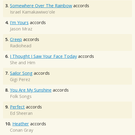
3.
Somewhere Over The Rainbow
accords
Israel Kamakawiwo'ole
4.
I'm Yours
accords
Jason Mraz
5.
Creep
accords
Radiohead
6.
I Thought I Saw Your Face Today
accords
She and Him
7.
Sailor Song
accords
Gigi Perez
8.
You Are My Sunshine
accords
Folk Songs
9.
Perfect
accords
Ed Sheeran
10.
Heather
accords
Conan Gray