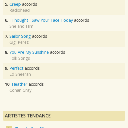
5.
Creep
accords
Radiohead
6.
I Thought I Saw Your Face Today
accords
She and Him
7.
Sailor Song
accords
Gigi Perez
8.
You Are My Sunshine
accords
Folk Songs
9.
Perfect
accords
Ed Sheeran
10.
Heather
accords
Conan Gray
ARTISTES TENDANCE