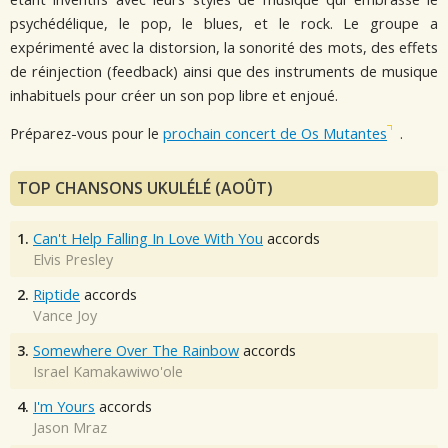
psychédélique, le pop, le blues, et le rock. Le groupe a
expérimenté avec la distorsion, la sonorité des mots, des effets
de réinjection (feedback) ainsi que des instruments de musique
inhabituels pour créer un son pop libre et enjoué.
Préparez-vous pour le
prochain concert de Os Mutantes
.
TOP CHANSONS UKULÉLÉ (AOÛT)
1.
Can't Help Falling In Love With You
accords
Elvis Presley
2.
Riptide
accords
Vance Joy
3.
Somewhere Over The Rainbow
accords
Israel Kamakawiwo'ole
4.
I'm Yours
accords
Jason Mraz