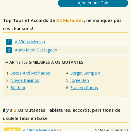
Ajouter une Tab
Top Tabs et Accords de
Os Mutantes
, ne manquez pas
ces chansons!
A Minha Menina
Ando Meio Deslisgado
ARTISTES SIMILAIRES À OS MUTANTES
Secos And Molhados
Sergio Sampaio
Novos Baianos
Jorge Ben
Belchior
Erasmo Carlos
Il y a
2
Os Mutantes
Tablatures, accords, partitions de
ukulélé tabs en base
CHORDS
A Minha Menina
Part
Notez la chanson !