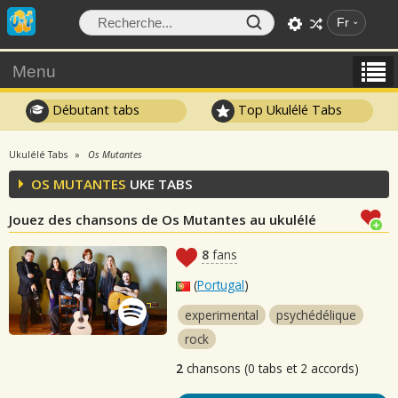
Fr
Menu
Débutant tabs
Top Ukulélé Tabs
Ukulélé Tabs
Os Mutantes
OS MUTANTES
UKE TABS
Jouez des chansons de Os Mutantes au ukulélé
8
fans
(
Portugal
)
experimental
psychédélique
rock
2
chansons (0 tabs et 2 accords)