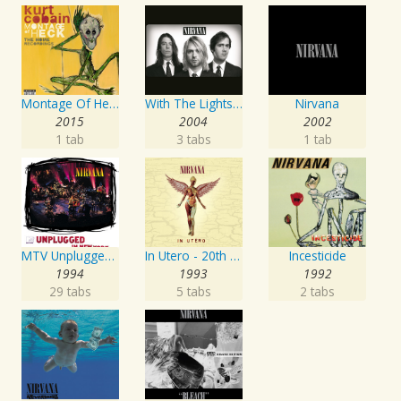
Montage Of Heck: The Home Recordings
With The Lights Out - Box Set
Nirvana
2015
2004
2002
1 tab
3 tabs
1 tab
MTV Unplugged In New York
In Utero - 20th Anniversary Remaster
Incesticide
1994
1993
1992
29 tabs
5 tabs
2 tabs