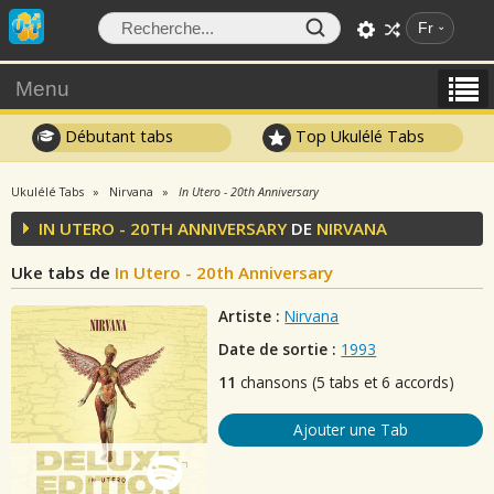
Fr
Menu
Débutant tabs
Top Ukulélé Tabs
Ukulélé Tabs
Nirvana
In Utero - 20th Anniversary
IN UTERO - 20TH ANNIVERSARY
DE
NIRVANA
Uke tabs de
In Utero - 20th Anniversary
Artiste :
Nirvana
Date de sortie :
1993
11
chansons (5 tabs et 6 accords)
Ajouter une Tab