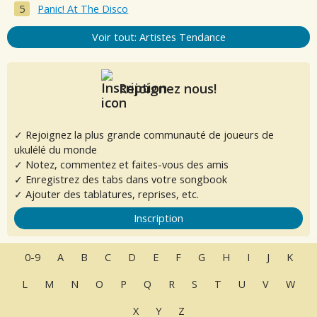
Panic! At The Disco
Voir tout: Artistes Tendance
Rejoignez nous!
✓ Rejoignez la plus grande communauté de joueurs de
ukulélé du monde
✓ Notez, commentez et faites-vous des amis
✓ Enregistrez des tabs dans votre songbook
✓ Ajouter des tablatures, reprises, etc.
Inscription
0-9
A
B
C
D
E
F
G
H
I
J
K
L
M
N
O
P
Q
R
S
T
U
V
W
X
Y
Z