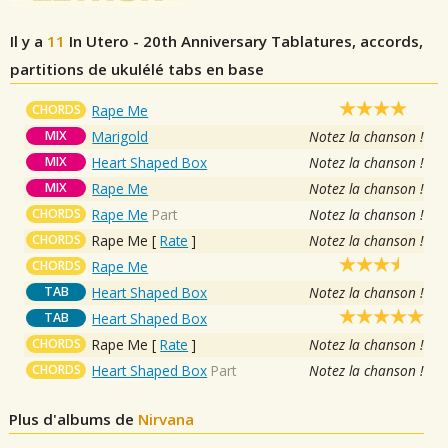
Il y a
11
In Utero - 20th Anniversary
Tablatures, accords,
partitions de ukulélé tabs en base
CHORDS
Rape Me
MIX
Marigold
Notez la chanson !
MIX
Heart Shaped Box
Notez la chanson !
MIX
Rape Me
Notez la chanson !
CHORDS
Rape Me
Part
Notez la chanson !
CHORDS
Rape Me
[
Rate
]
Notez la chanson !
CHORDS
Rape Me
TAB
Heart Shaped Box
Notez la chanson !
TAB
Heart Shaped Box
CHORDS
Rape Me
[
Rate
]
Notez la chanson !
CHORDS
Heart Shaped Box
Part
Notez la chanson !
Plus d'albums de
Nirvana