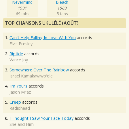
Nevermind
Bleach
1991
1989
69 tabs
5 tabs
TOP CHANSONS UKULÉLÉ (AOÛT)
1.
Can't Help Falling In Love With You
accords
Elvis Presley
2.
Riptide
accords
Vance Joy
3.
Somewhere Over The Rainbow
accords
Israel Kamakawiwo'ole
4.
I'm Yours
accords
Jason Mraz
5.
Creep
accords
Radiohead
6.
I Thought I Saw Your Face Today
accords
She and Him