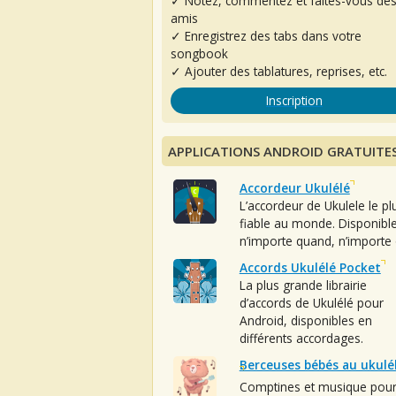
✓ Notez, commentez et faites-vous de
amis
✓ Enregistrez des tabs dans votre
songbook
✓ Ajouter des tablatures, reprises, etc.
Inscription
APPLICATIONS ANDROID GRATUITE
Accordeur Ukulélé
L’accordeur de Ukulele le pl
fiable au monde. Disponibl
n’importe quand, n’importe 
Accords Ukulélé Pocket
La plus grande librairie
d’accords de Ukulélé pour
Android, disponibles en
différents accordages.
Berceuses bébés au ukulé
Comptines et musique pou