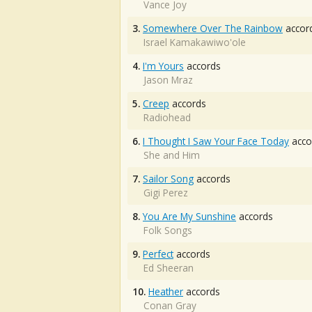
Vance Joy
3.
Somewhere Over The Rainbow
accor
Israel Kamakawiwo'ole
4.
I'm Yours
accords
Jason Mraz
5.
Creep
accords
Radiohead
6.
I Thought I Saw Your Face Today
acco
She and Him
7.
Sailor Song
accords
Gigi Perez
8.
You Are My Sunshine
accords
Folk Songs
9.
Perfect
accords
Ed Sheeran
10.
Heather
accords
Conan Gray