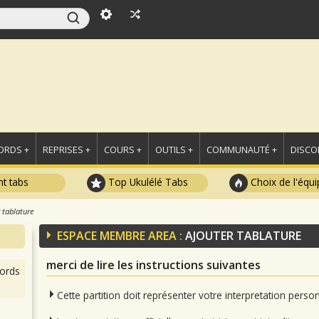
ORDS +
REPRISES +
COURS +
OUTILS +
COMMUNAUTÉ +
DISCO
t tabs
Top Ukulélé Tabs
Choix de l'équi
 tablature
ESPACE MEMBRE AREA :
AJOUTER TABLATURE
merci de lire les instructions suivantes
ords
Cette partition doit représenter votre interpretation pers