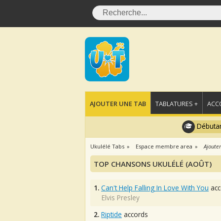
AJOUTER UNE TAB
TABLATURES +
ACC
Débutan
Ukulélé Tabs
Espace membre area
Ajouter
TOP CHANSONS UKULÉLÉ (AOÛT)
1.
Can't Help Falling In Love With You
acc
Elvis Presley
2.
Riptide
accords