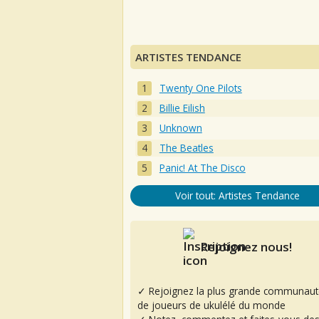
ARTISTES TENDANCE
Twenty One Pilots
Billie Eilish
Unknown
The Beatles
Panic! At The Disco
Voir tout: Artistes Tendance
Rejoignez nous!
✓ Rejoignez la plus grande communaut
de joueurs de ukulélé du monde