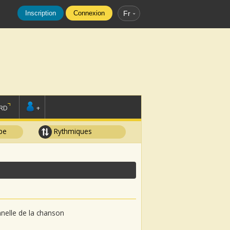
Inscription
Connexion
Fr
RD
+
pe
Rythmiques
onnelle de la chanson