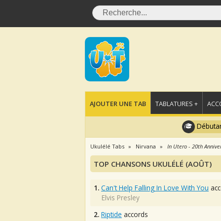
AJOUTER UNE TAB
TABLATURES +
ACC
Débutan
Ukulélé Tabs
Nirvana
In Utero - 20th Anniv
TOP CHANSONS UKULÉLÉ (AOÛT)
1.
Can't Help Falling In Love With You
acc
Elvis Presley
2.
Riptide
accords