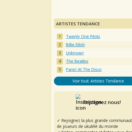
ARTISTES TENDANCE
Twenty One Pilots
Billie Eilish
Unknown
The Beatles
Panic! At The Disco
Voir tout: Artistes Tendance
Rejoignez nous!
✓ Rejoignez la plus grande communaut
de joueurs de ukulélé du monde