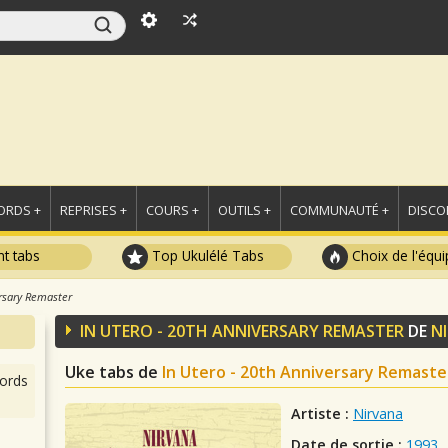
ORDS +
REPRISES +
COURS +
OUTILS +
COMMUNAUTÉ +
DISCO
t tabs
Top Ukulélé Tabs
Choix de l'équi
ersary Remaster
IN UTERO - 20TH ANNIVERSARY REMASTER
DE
N
Uke tabs de
In Utero - 20th Anniversary Remaste
ords
Artiste :
Nirvana
Date de sortie :
1993