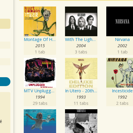
Montage Of Heck: The Home Recordings
With The Lights Out - Box Set
Nirvana
2015
2004
2002
1 tab
3 tabs
1 tab
MTV Unplugged In New York
In Utero - 20th Anniversary
Incesticide
1994
1993
1992
29 tabs
11 tabs
2 tabs
é