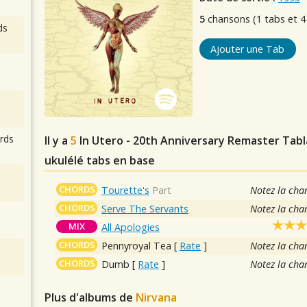
5
chansons (1 tabs et 4
ds
Ajouter une Tab
rds
Il y a
5
In Utero - 20th Anniversary Remaster
Tabla
ukulélé tabs en base
CHORDS
Tourette's
Part
Notez la cha
CHORDS
Serve The Servants
Notez la cha
MIX
All Apologies
CHORDS
Pennyroyal Tea
[
Rate
]
Notez la cha
CHORDS
Dumb
[
Rate
]
Notez la cha
Plus d'albums de
Nirvana