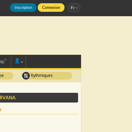
Inscription
Connexion
Fr
RD
+
pe
Rythmiques
IRVANA
r