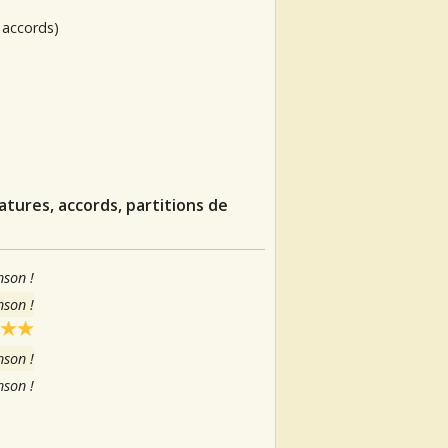
 accords)
tures, accords, partitions de
nson !
nson !
nson !
nson !