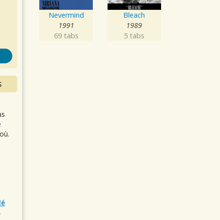
s
Nevermind
Bleach
1991
1989
69 tabs
5 tabs
S
us
e
où.
lé
r