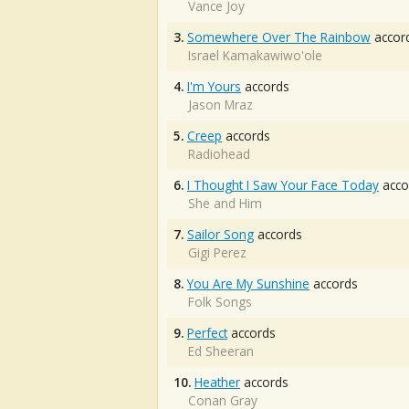
Vance Joy
3.
Somewhere Over The Rainbow
accor
Israel Kamakawiwo'ole
4.
I'm Yours
accords
Jason Mraz
5.
Creep
accords
Radiohead
6.
I Thought I Saw Your Face Today
acco
She and Him
7.
Sailor Song
accords
Gigi Perez
8.
You Are My Sunshine
accords
Folk Songs
9.
Perfect
accords
Ed Sheeran
10.
Heather
accords
Conan Gray