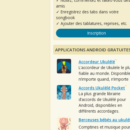
✓ Notez, commentez et faites-vous de
amis
✓ Enregistrez des tabs dans votre
songbook
✓ Ajouter des tablatures, reprises, etc.
Inscription
APPLICATIONS ANDROID GRATUITE
Accordeur Ukulélé
L’accordeur de Ukulele le pl
fiable au monde. Disponibl
n’importe quand, n’importe 
Accords Ukulélé Pocket
La plus grande librairie
d’accords de Ukulélé pour
Android, disponibles en
différents accordages.
Berceuses bébés au ukulé
Comptines et musique pou