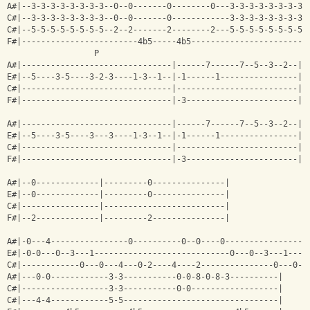
A#|--3-3-3-3-3-3-3-3--0--0-------0--------0---3-3-3-3-3-3-3-3-
C#|--3-3-3-3-3-3-3-3--0--0-------0------------3-3-3-3-3-3-3-3-
C#|--5-5-5-5-5-5-5-5--2--2-------2--------2---5-5-5-5-5-5-5-5-
F#|------------------------4b5-----4b5------------------------
                  P                                           
A#|-------------------------------|------7------7--5--3--2--|
E#|--5----3-5----3-2-3----1-3--1--|-1------1----------------|
C#|-------------------------------|-------------------------|
F#|-------------------------------|-3-----------------------|
A#|-------------------------------|------7------7--5--3--2--|
E#|--5----3-5----3---3----1-3--1--|-1------1----------------|
C#|-------------------------------|-------------------------|
F#|-------------------------------|-3-----------------------|
A#|--0-------------|---------0---------------|
E#|--0-------------|---------0---------------|
C#|----------------|-------------------------|
F#|--2-------------|---------2---------------|
                                                              
A#|-0---4----------------0----------0--0----0-----------------
E#|-0-0---0--3---1----------------------------0---0--3---1----
C#|------------0---0---4---0-2----4----2---------------0---0--
A#|---0-0------------3-3-----------0-0-8-0-8-3----------|
C#|------------------3-3-----------0-0------------------|
C#|---4-4------------5-5--------------------------------|