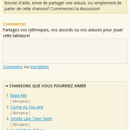
Besoin d'aide, envie de partager une astuce, ou simplement de
parler de cette chanson? Commencez la discussion!
Commenter
Partagez vos rythmiques, vos accords ou vos astuces pour jouer
cette tablature!
Connexion
ou
Inscription
CHANSONS QUE VOUS POURRIEZ AIMER
Rape Me
[
Nirvana
]
Come As You Are
[
Nirvana
]
Smells Like Teen Spirit
[
Nirvana
]