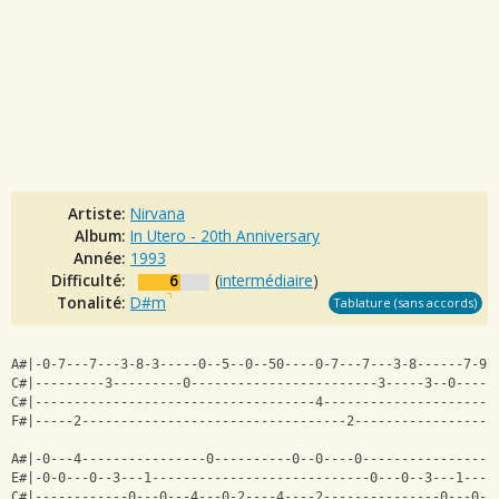
Artiste:
Nirvana
Album:
In Utero - 20th Anniversary
Année:
1993
Difficulté:
6
(
intermédiaire
)
Tonalité:
D#m
Tablature (sans accords)
A#|-0-7---7---3-8-3-----0--5--0--50----0-7---7---3-8------7-9-
C#|---------3---------0------------------------3-----3--0-----
C#|------------------------------------4----------------------
F#|-----2----------------------------------2------------------
                                                              
A#|-0---4----------------0----------0--0----0-----------------
E#|-0-0---0--3---1----------------------------0---0--3---1----
C#|------------0---0---4---0-2----4----2---------------0---0--