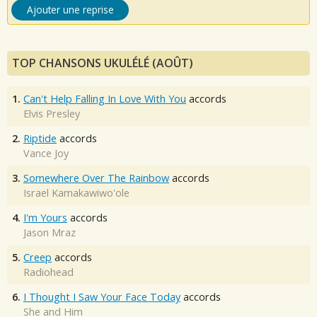
Ajouter une reprise
TOP CHANSONS UKULÉLÉ (AOÛT)
1.
Can't Help Falling In Love With You
accords
Elvis Presley
2.
Riptide
accords
Vance Joy
3.
Somewhere Over The Rainbow
accords
Israel Kamakawiwo'ole
4.
I'm Yours
accords
Jason Mraz
5.
Creep
accords
Radiohead
6.
I Thought I Saw Your Face Today
accords
She and Him