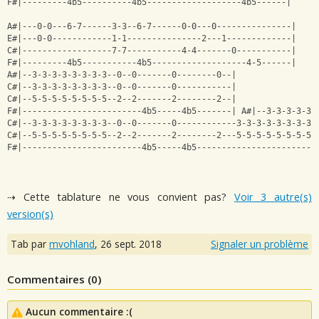
F#|---------4b5----------4b5-------------------4b5------|
A#|---0-0---6-7------3-3--6-7------0-0---0---------------|
E#|---0-0------------1-1---------------2---1-------------|
C#|------------------7-7-----------4-4-------0-----------|
F#|---------4b5-----------4b5-------------------4-5------|
A#|--3-3-3-3-3-3-3-3--0--0-------0--------0--|
C#|--3-3-3-3-3-3-3-3--0--0-------0-----------|
C#|--5-5-5-5-5-5-5-5--2--2-------2--------2--|
F#|------------------------4b5-----4b5-------| A#|--3-3-3-3-3-
C#|--3-3-3-3-3-3-3-3--0--0-------0------------3-3-3-3-3-3-3-3-
C#|--5-5-5-5-5-5-5-5--2--2-------2--------2---5-5-5-5-5-5-5-5-
F#|------------------------4b5-----4b5------------------------
⇢ Cette tablature ne vous convient pas?
Voir 3 autre(s)
version(s)
Tab par
mvohland
,
26 sept. 2018
Signaler un problème
Commentaires (
0
)
Aucun commentaire :(