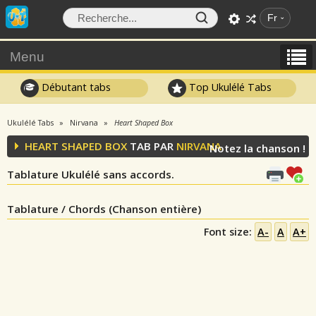
Fr
Menu
Débutant tabs
Top Ukulélé Tabs
Ukulélé Tabs
Nirvana
Heart Shaped Box
HEART SHAPED BOX
TAB PAR
NIRVANA
Notez la chanson !
Tablature Ukulélé sans accords.
Tablature / Chords (Chanson entière)
Font size:
A-
A
A+