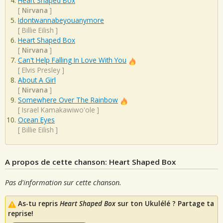
Heart Shaped Box
[
Nirvana
]
Idontwannabeyouanymore
[
Billie Eilish
]
Heart Shaped Box
[
Nirvana
]
Can't Help Falling In Love With You
[
Elvis Presley
]
About A Girl
[
Nirvana
]
Somewhere Over The Rainbow
[
Israel Kamakawiwo'ole
]
Ocean Eyes
[
Billie Eilish
]
A propos de cette chanson: Heart Shaped Box
Pas d'information sur cette chanson.
As-tu repris
Heart Shaped Box
sur ton Ukulélé ? Partage ta
reprise!