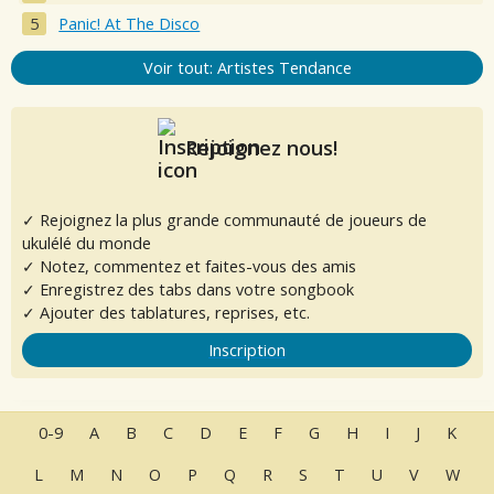
Panic! At The Disco
Voir tout: Artistes Tendance
Rejoignez nous!
✓ Rejoignez la plus grande communauté de joueurs de
ukulélé du monde
✓ Notez, commentez et faites-vous des amis
✓ Enregistrez des tabs dans votre songbook
✓ Ajouter des tablatures, reprises, etc.
Inscription
0-9
A
B
C
D
E
F
G
H
I
J
K
L
M
N
O
P
Q
R
S
T
U
V
W