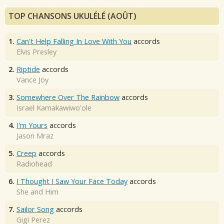
TOP CHANSONS UKULÉLÉ (AOÛT)
1.
Can't Help Falling In Love With You
accords
Elvis Presley
2.
Riptide
accords
Vance Joy
3.
Somewhere Over The Rainbow
accords
Israel Kamakawiwo'ole
4.
I'm Yours
accords
Jason Mraz
5.
Creep
accords
Radiohead
6.
I Thought I Saw Your Face Today
accords
She and Him
7.
Sailor Song
accords
Gigi Perez