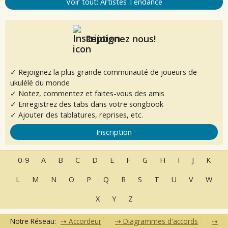
Voir tout: Artistes Tendance
Rejoignez nous!
✓ Rejoignez la plus grande communauté de joueurs de
ukulélé du monde
✓ Notez, commentez et faites-vous des amis
✓ Enregistrez des tabs dans votre songbook
✓ Ajouter des tablatures, reprises, etc.
Inscription
0-9
A
B
C
D
E
F
G
H
I
J
K
L
M
N
O
P
Q
R
S
T
U
V
W
X
Y
Z
Notre Réseau:
Accordeur
Diagrammes d'accords