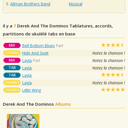
Allman Brothers Band
Musical
Il y a
7
Derek And The Dominos
Tablatures, accords,
partitions de ukulélé tabs en base
MIX
Bell Bottom Blues
Part
CHORDS
Hide And Seek
Notez la chanson !
MIX
Layla
Part
Notez la chanson !
TAB
Layla
Notez la chanson !
TAB
Layla
CHORDS
Layla
Notez la chanson !
CHORDS
Little Wing
Derek And The Dominos
Albums