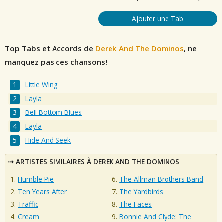
Ajouter une Tab
Top Tabs et Accords de
Derek And The Dominos
, ne
manquez pas ces chansons!
Little Wing
Layla
Bell Bottom Blues
Layla
Hide And Seek
ARTISTES SIMILAIRES À DEREK AND THE DOMINOS
Humble Pie
The Allman Brothers Band
Ten Years After
The Yardbirds
Traffic
The Faces
Cream
Bonnie And Clyde: The