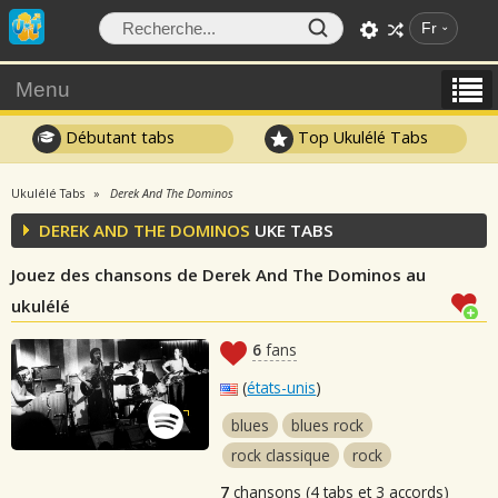
Fr
Menu
Débutant tabs
Top Ukulélé Tabs
Ukulélé Tabs
Derek And The Dominos
DEREK AND THE DOMINOS
UKE TABS
Jouez des chansons de Derek And The Dominos au
ukulélé
6
fans
(
états-unis
)
blues
blues rock
rock classique
rock
7
chansons (4 tabs et 3 accords)